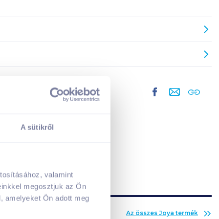
A sütikről
tosításához, valamint
A kosarad jelenleg üres.
einkkel megosztjuk az Ön
Adj hozzá termékeket!
l, amelyeket Ön adott meg
Az összes
Joya
termék