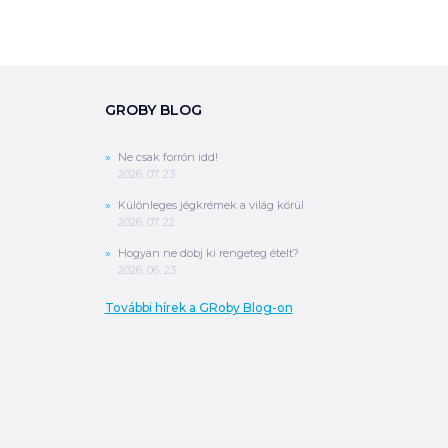
GROBY BLOG
Ne csak forrón idd!
2026. 07. 23.
Különleges jégkrémek a világ körül
2026. 07. 22.
Hogyan ne dobj ki rengeteg ételt?
2026. 06. 23.
További hírek a GRoby Blog-on