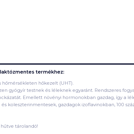
, laktózmentes
termékhez:
as hőmérsékleten hőkezelt (UHT).
iszen gyógyír testnek és léleknek egyaránt. Rendszeres fogya
 kockázatát. Emellett növényi hormonokban gazdag, így a lé
óz- és koleszterinmentesek, gazdagok izoflavinokban, 100 sz
n hűtve tárolandó!