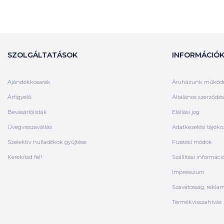
SZOLGÁLTATÁSOK
INFORMÁCIÓ
Ajándékkosarak
Áruházunk működ
Árfigyelő
Általános szerződési
Bevásárlólisták
Elállási jog
Üvegvisszaváltás
Adatkezelési tájéko
Szelektív hulladékok gyűjtése
Fizetési módok
Kerekítsd fel!
Szállítási informáci
Impresszum
Szavatosság, rekla
Termékvisszahívás