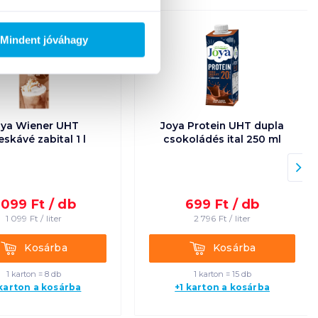
Új
Mindent jóváhagy
oya Wiener UHT
Joya Protein UHT dupla
eskávé zabital 1 l
csokoládés ital 250 ml
 099
Ft /
db
699
Ft /
db
1 099
Ft /
liter
2 796
Ft /
liter
Kosárba
Kosárba
Kosárba
Kosárba
1 karton = 8 db
1 karton = 15 db
 karton a kosárba
+1 karton a kosárba