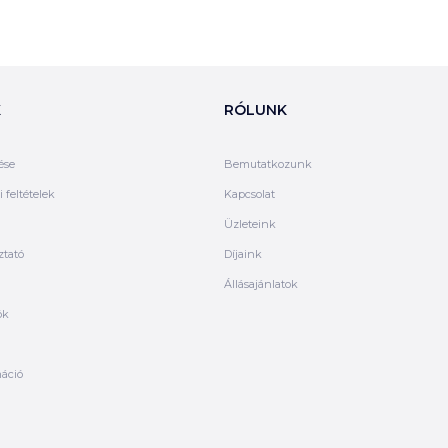
K
RÓLUNK
ése
Bemutatkozunk
 feltételek
Kapcsolat
Üzleteink
ztató
Díjaink
Állásajánlatok
ók
máció