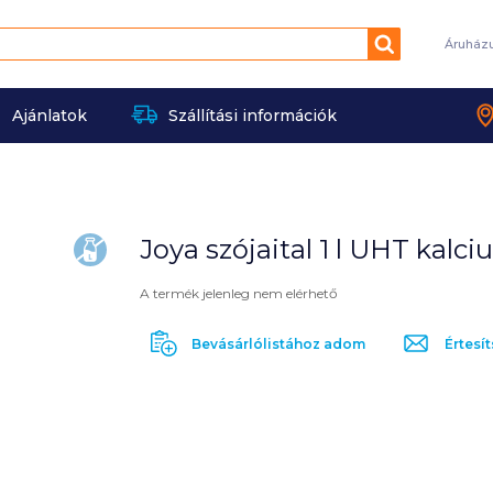
Keresés
Áruház
Ajánlatok
Szállítási információk
Joya szójaital 1 l UHT kal
laktózmentes
A termék jelenleg nem elérhető
Bevásárlólistához adom
Értesít