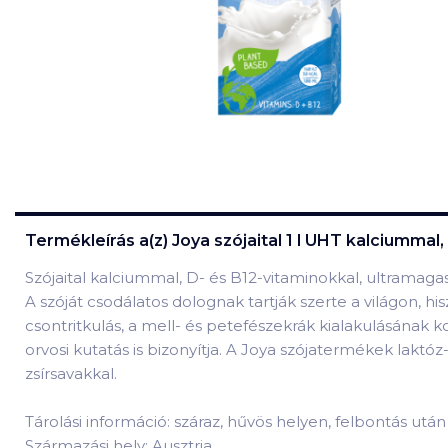
Termékleírás a(z)
Joya szójaital 1 l UHT kalciummal
Szójaital kalciummal, D- és B12-vitaminokkal, ultramag
A szóját csodálatos dolognak tartják szerte a világon, h
csontritkulás, a mell- és petefészekrák kialakulásának
orvosi kutatás is bizonyítja. A Joya szójatermékek lakt
zsírsavakkal.
Tárolási információ: száraz, hűvös helyen, felbontás utá
Származási hely: Ausztria