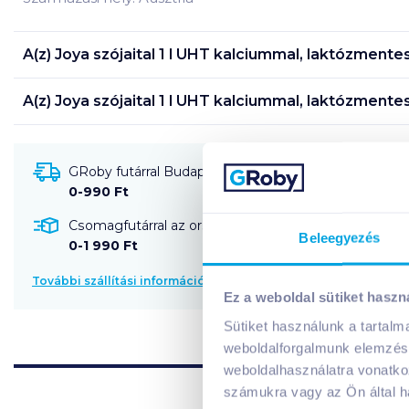
A(z)
Joya szójaital 1 l UHT kalciummal, laktózmente
A(z)
Joya szójaital 1 l UHT kalciummal, laktózmente
GRoby futárral Budapestre és környékére szállítható
0-990 Ft
Csomagfutárral az ország egész területére szállítható
Beleegyezés
0-1 990 Ft
További szállítási információk
Ez a weboldal sütiket haszn
Sütiket használunk a tartal
weboldalforgalmunk elemzésé
weboldalhasználatra vonatko
számukra vagy az Ön által ha