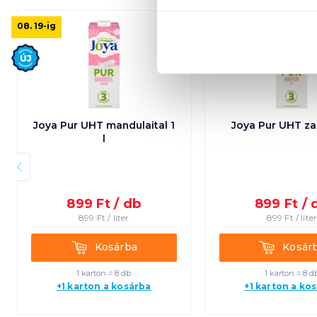
08. 19
-ig
08. 19
-ig
Új
Új
Joya Pur UHT mandulaital 1
Joya Pur UHT zabi
l
899
Ft /
db
899
Ft /
899
Ft /
liter
899
Ft /
lite
Kosárba
Kosárba
Kosárba
Kosár
1 karton = 8 db
1 karton = 8 d
+1 karton a kosárba
+1 karton a ko