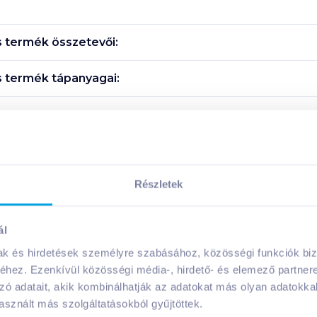
s
termék összetevői:
s
termék tápanyagai:
Megosztás
!
Részletek
ál
mak és hirdetések személyre szabásához, közösségi funkciók biz
A márka további termékei
hez. Ezenkívül közösségi média-, hirdető- és elemező partner
zó adatait, akik kombinálhatják az adatokat más olyan adatokka
sznált más szolgáltatásokból gyűjtöttek.