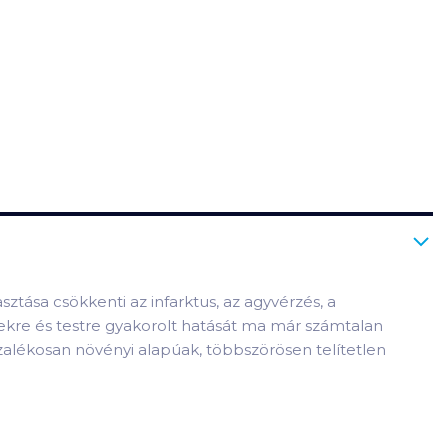
sztása csökkenti az infarktus, az agyvérzés, a
lekre és testre gyakorolt hatását ma már számtalan
ázalékosan növényi alapúak, többszörösen telítetlen