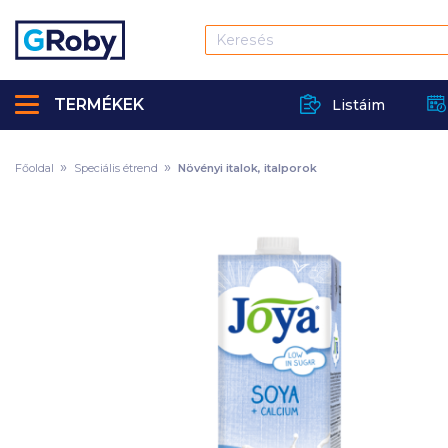
TERMÉKEK
Listáim
Főoldal
Speciális étrend
Növényi italok, italporok