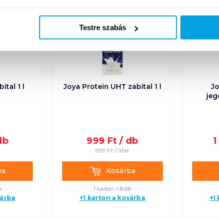
Új
08. 31
-ig
Testre szabás
Új
tal 1 l
Joya Protein UHT zabital 1 l
J
jeg
db
999
Ft /
db
1
r
999
Ft /
liter
Kosárba
ba
Kosárba
b
1 karton = 8 db
sárba
+1 karton a kosárba
+1