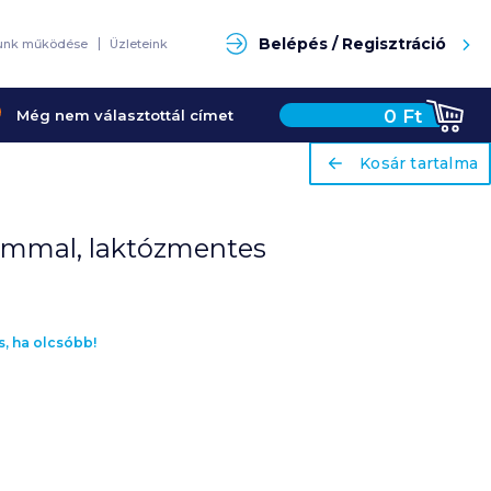
Keresés
Belépés / Regisztráció
unk működése
Üzleteink
0
Ft
Még nem választottál címet
ariaLabel
ariaLabel
Kosár tartalma
Kosár tartalma
ciummal, laktózmentes
s, ha olcsóbb!