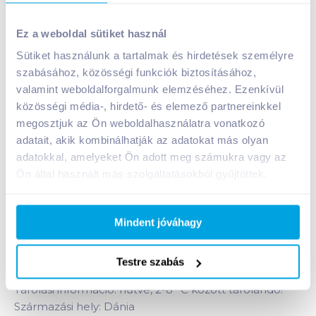
Ez a weboldal sütiket használ
Sütiket használunk a tartalmak és hirdetések személyre
szabásához, közösségi funkciók biztosításához,
Viking Capelin kaviár 100 g fekete
valamint weboldalforgalmunk elemzéséhez. Ezenkívül
közösségi média-, hirdető- és elemező partnereinkkel
A termék jelenleg nem elérhető
megosztjuk az Ön weboldalhasználatra vonatkozó
adatait, akik kombinálhatják az adatokat más olyan
adatokkal, amelyeket Ön adott meg számukra vagy az
Bevásárlólistához adom
Értesíts, ha olcsóbb!
Ön által használt más szolgáltatásokból gyűjtöttek.
Termékleírás a(z)
Viking Capelin kaviár 100 g
Mindent jóváhagy
fekete
termékhez:
Capelin fekete kaviár sós lében.
Testre szabás
Tárolási információ: hűtve, 2-8 °C között tárolandó!
Származási hely: Dánia