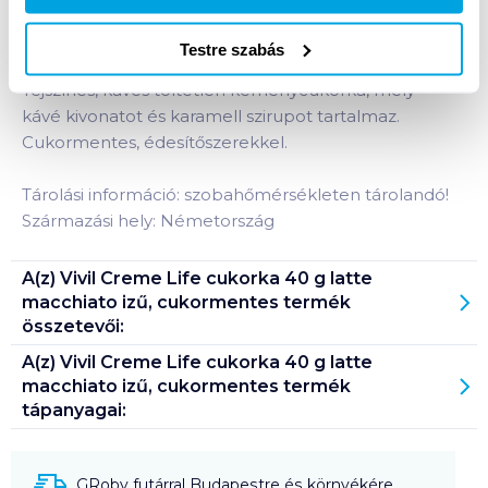
latte macchiato izű, cukormentes
termékhez:
Olasz tejeskávé ízesítésű, krémesen olvadó lágy
Testre szabás
finomság, különleges kettős csavart ízélménnyel.
Tejszínes, kávés töltetlen keménycukorka, mely
kávé kivonatot és karamell szirupot tartalmaz.
Cukormentes, édesítőszerekkel.
Tárolási információ: szobahőmérsékleten tárolandó!
Származási hely: Németország
A(z)
Vivil Creme Life cukorka 40 g latte
macchiato izű, cukormentes
termék
összetevői:
A(z)
Vivil Creme Life cukorka 40 g latte
macchiato izű, cukormentes
termék
tápanyagai:
GRoby futárral Budapestre és környékére