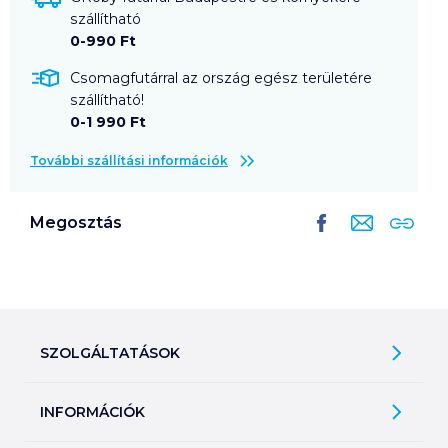
szállítható
0-990 Ft
Csomagfutárral az ország egész területére
szállítható!
0-1 990 Ft
További szállítási információk
Megosztás
SZOLGÁLTATÁSOK
Ajándékkosarak
INFORMÁCIÓK
Árfigyelő
Áruházunk működése
Bevásárlólisták