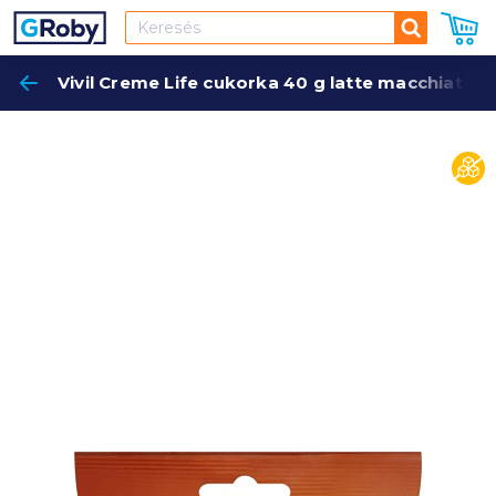
Keresés
Vivil Creme Life cukorka 40 g latte macchiato 
Keres
cuko