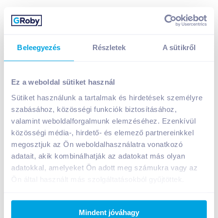
Beleegyezés
Részletek
A sütikről
Ez a weboldal sütiket használ
Sütiket használunk a tartalmak és hirdetések személyre
Vivil Creme Life cukorka 40 g latte macchiato izű,
szabásához, közösségi funkciók biztosításához,
cukormentes
valamint weboldalforgalmunk elemzéséhez. Ezenkívül
közösségi média-, hirdető- és elemező partnereinkkel
A termék jelenleg nem elérhető
megosztjuk az Ön weboldalhasználatra vonatkozó
adatait, akik kombinálhatják az adatokat más olyan
adatokkal, amelyeket Ön adott meg számukra vagy az
Bevásárlólistához adom
Értesíts, ha olcsóbb!
Ön által használt más szolgáltatásokból gyűjtöttek.
Termékleírás a(z)
Vivil Creme Life cukorka 40 g
Mindent jóváhagy