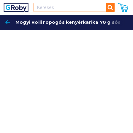
Keresés
Mogyi Rolli ropogós kenyérkarika 70 g sós
Keres