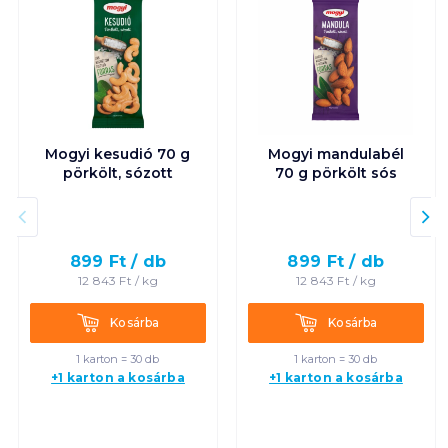
Mogyi kesudió 70 g
Mogyi mandulabél
pörkölt, sózott
70 g pörkölt sós
899
Ft /
db
899
Ft /
db
12 843
Ft /
kg
12 843
Ft /
kg
Kosárba
Kosárba
Kosárba
Kosárba
1 karton = 30 db
1 karton = 30 db
+1 karton a kosárba
+1 karton a kosárba