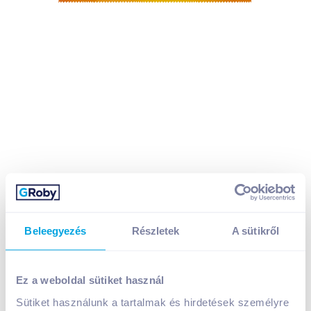
Beleegyezés
Részletek
A sütikről
Mogyi Rolli ropogós kenyérkarika 70 g sós
Ez a weboldal sütiket használ
Sütiket használunk a tartalmak és hirdetések személyre
A termék jelenleg nem elérhető