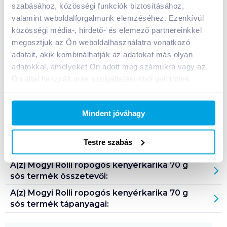
szabásához, közösségi funkciók biztosításához,
valamint weboldalforgalmunk elemzéséhez. Ezenkívül
közösségi média-, hirdető- és elemező partnereinkkel
Bevásárlólistához adom
Értesíts, ha olcsóbb!
megosztjuk az Ön weboldalhasználatra vonatkozó
adatait, akik kombinálhatják az adatokat más olyan
adatokkal, amelyeket Ön adott meg számukra vagy az
Termékleírás a(z)
Mogyi Rolli ropogós
Ön által használt más szolgáltatásokból gyűjtöttek.
kenyérkarika 70 g sós
termékhez:
Ropogós, sós kenyérkarika.
Mindent jóváhagy
Tárolási információ: száraz, helyen tárolandó!
Származási hely: Magyarország
Testre szabás
A(z)
Mogyi Rolli ropogós kenyérkarika 70 g
sós
termék összetevői:
A(z)
Mogyi Rolli ropogós kenyérkarika 70 g
sós
termék tápanyagai: