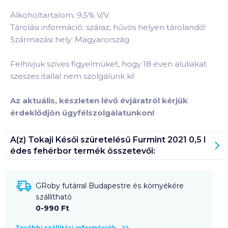
Alkoholtartalom: 9,5% V/V.
Tárolási információ: száraz, hűvös helyen tárolandó!
Származási hely: Magyarország
Felhívjuk szíves figyelmüket, hogy 18 éven aluliakat
szeszes itallal nem szolgálunk ki!
Az aktuális, készleten lévő évjáratról kérjük
érdeklődjön ügyfélszolgálatunkon!
A(z)
Tokaji Késői szüretelésű Furmint 2021 0,5 l
édes fehérbor
termék összetevői:
GRoby futárral Budapestre és környékére
szállítható
0-990 Ft
További szállítási információk