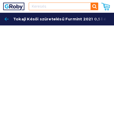
Keresés
Tokaji Késői szüretelésű Furmint 2021 0,5 l éde
Keres