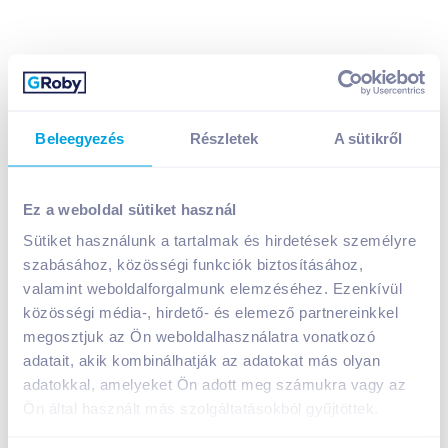
Beleegyezés
Részletek
A sütikről
Tokaji Késői szüretelésű Furmint 2021 0,5 l édes
fehérbor
Ez a weboldal sütiket használ
1 799
Ft /
db
Sütiket használunk a tartalmak és hirdetések személyre
Egységár:
3 598
Ft /
liter
Nettó eladási ár:
1 417
Ft /
db
(
27
% áfa)
szabásához, közösségi funkciók biztosításához,
valamint weboldalforgalmunk elemzéséhez. Ezenkívül
közösségi média-, hirdető- és elemező partnereinkkel
Kosárba
Kosárba
megosztjuk az Ön weboldalhasználatra vonatkozó
adatait, akik kombinálhatják az adatokat más olyan
adatokkal, amelyeket Ön adott meg számukra vagy az
A termék megszűnt
Ön által használt más szolgáltatásokból gyűjtöttek.