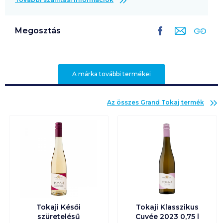
Megosztás
A márka további termékei
Az összes
Grand Tokaj
termék
Tokaji Késői
Tokaji Klasszikus
szüretelésű
Cuvée 2023 0,75 l