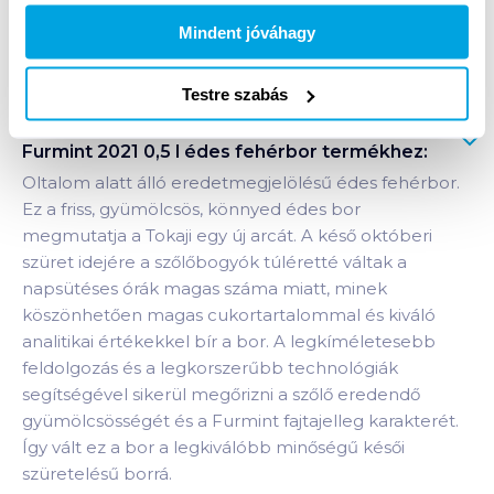
Mindent jóváhagy
Bevásárlólistához adom
Értesíts, ha olcsóbb!
Testre szabás
Termékleírás a(z)
Tokaji Késői szüretelésű
Furmint 2021 0,5 l édes fehérbor
termékhez:
Oltalom alatt álló eredetmegjelölésű édes fehérbor.
Ez a friss, gyümölcsös, könnyed édes bor
megmutatja a Tokaji egy új arcát. A késő októberi
szüret idejére a szőlőbogyók túléretté váltak a
napsütéses órák magas száma miatt, minek
köszönhetően magas cukortartalommal és kiváló
analitikai értékekkel bír a bor. A legkíméletesebb
feldolgozás és a legkorszerűbb technológiák
segítségével sikerül megőrizni a szőlő eredendő
gyümölcsösségét és a Furmint fajtajelleg karakterét.
Így vált ez a bor a legkiválóbb minőségű késői
szüretelésű borrá.