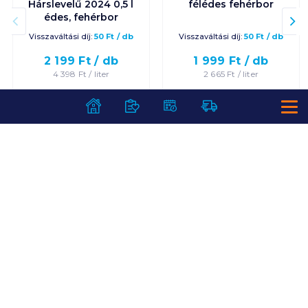
Hárslevelű 2024 0,5 l
félédes fehérbor
édes, fehérbor
Visszaváltási díj:
50
Ft
/
db
Visszaváltási díj:
50
Ft
/
db
2 199
Ft /
db
1 999
Ft /
db
4 398
Ft /
liter
2 665
Ft /
liter
Kosárba
Kosárba
Kosárba
Kosárba
1 karton = 6 db
1 karton = 6 db
+1 karton a kosárba
+1 karton a kosárba
SZOLGÁLTATÁSOK
Ajándékkosarak
INFORMÁCIÓK
Árfigyelő