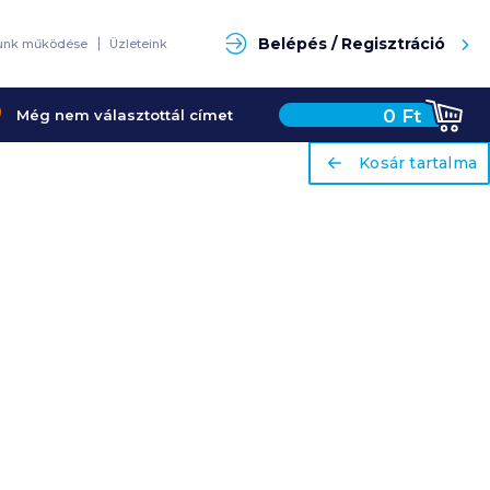
Keresés
Belépés / Regisztráció
unk működése
Üzleteink
0
Ft
Még nem választottál címet
ariaLabel
ariaLabel
Kosár tartalma
Kosár tartalma