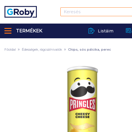
TERMÉKEK
Listáim
Főoldal
Édességek, rágcsálnivalók
Chips, sós pálcika, perec