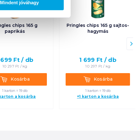
Mindent jóváhagy
ngles chips 165 g
Pringles chips 165 g sajtos-
paprikás
hagymás
 699
Ft /
db
1 699
Ft /
db
10 297
Ft /
kg
10 297
Ft /
kg
Kosárba
Kosárba
Kosárba
Kosárba
1 karton = 19 db
1 karton = 19 db
 karton a kosárba
+1 karton a kosárba