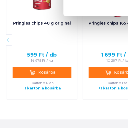
Pringles chips 40 g original
Pringles chips 165 
599
Ft /
db
1 699
Ft /
14 975
Ft /
kg
10 297
Ft /
k
Kosárba
Kosárba
Kosárba
Kosár
1 karton = 12 db
1 karton = 19 d
+1 karton a kosárba
+1 karton a ko