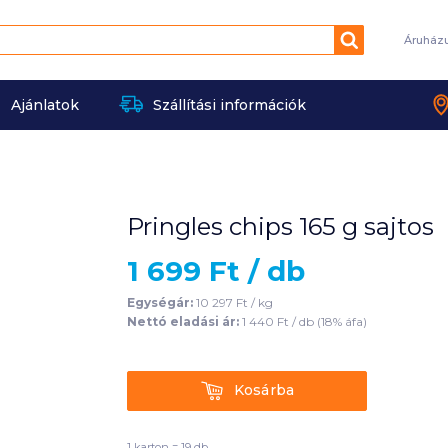
Keresés
Áruház
Ajánlatok
Szállítási információk
Pringles chips 165 g sajtos
1 699
Ft /
db
Egységár:
10 297
Ft /
kg
Nettó eladási ár:
1 440
Ft /
db
(
18
% áfa)
Kosárba
Kosárba
1 karton = 19 db