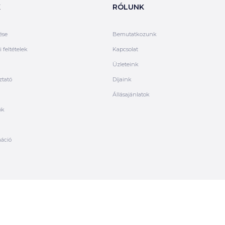
K
RÓLUNK
ése
Bemutatkozunk
 feltételek
Kapcsolat
Üzleteink
ztató
Díjaink
Állásajánlatok
ók
máció