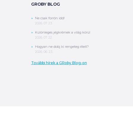
GROBY BLOG
Ne csak forrón idd!
2026. 07. 23.
Különleges jégkrémek a világ körül
2026. 07. 22.
Hogyan ne dobj ki rengeteg ételt?
2026. 06. 23.
További hírek a GRoby Blog-on
0
Ft
ÖSSZESEN