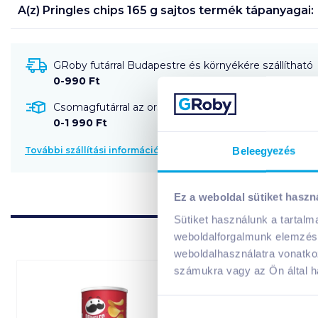
A(z)
Pringles chips 165 g sajtos
termék tápanyagai:
GRoby futárral Budapestre és környékére szállítható
0-990 Ft
Csomagfutárral az ország egész területére szállítható
0-1 990 Ft
Beleegyezés
További szállítási információk
Ez a weboldal sütiket haszn
Sütiket használunk a tartal
weboldalforgalmunk elemzésé
weboldalhasználatra vonatko
számukra vagy az Ön által ha