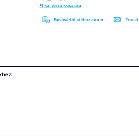
+1 karton a kosárba
Bevásárlólistához adom
Értesít
hez: