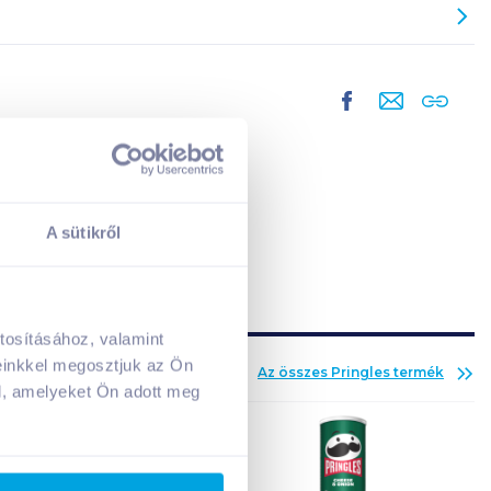
A sütikről
tosításához, valamint
A kosarad jelenleg üres.
einkkel megosztjuk az Ön
Az összes
Pringles
termék
Adj hozzá termékeket!
l, amelyeket Ön adott meg