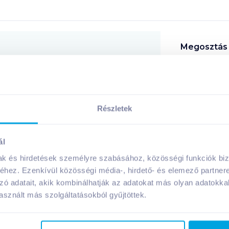
Megosztás
!
Részletek
ál
A márka további termékei
mak és hirdetések személyre szabásához, közösségi funkciók biz
hez. Ezenkívül közösségi média-, hirdető- és elemező partner
zó adatait, akik kombinálhatják az adatokat más olyan adatokka
sznált más szolgáltatásokból gyűjtöttek.