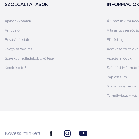
SZOLGÁLTATÁSOK
INFORMÁCIÓ
Ajándékkosarak
Áruházunk működ
Árfigyelő
Általános szerződési
Bevásárlólisták
Elállási jog
Üvegvisszaváltás
Adatkezelési tájéko
Szelektív hulladékok gyűjtése
Fizetési módok
Kerekítsd fel!
Szállítási informáci
Impresszum
Szavatosság, rekla
Termékvisszahívás
Kövess minket!