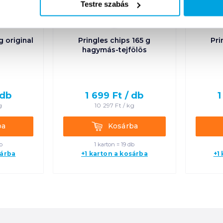
Testre szabás
g original
Pringles chips 165 g
Pri
hagymás-tejfölös
db
1 699
Ft /
db
1
g
10 297
Ft /
kg
Kosárba
ba
Kosárba
b
1 karton = 19 db
sárba
+1 karton a kosárba
+1