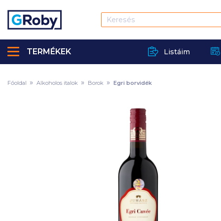
TERMÉKEK
Listáim
Főoldal
Alkoholos italok
Borok
Egri borvidék