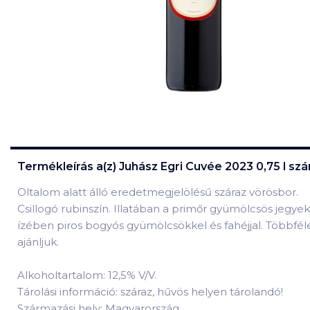
Termékleírás a(z)
Juhász Egri Cuvée 2023 0,75 l sz
Oltalom alatt álló eredetmegjelölésű száraz vörösbor.
Csillogó rubinszín. Illatában a primőr gyümölcsös jegyek,
ízében piros bogyós gyümölcsökkel és fahéjjal. Többféle 
ajánljuk.
Alkoholtartalom: 12,5% V/V.
Tárolási információ: száraz, hűvös helyen tárolandó!
Származási hely: Magyarország