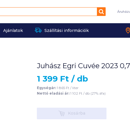
Keresés
Áruház
Ajánlatok
Szállítási információk
Juhász Egri Cuvée 2023 0,7
1 399
Ft /
db
Egységár:
1 865
Ft /
liter
Nettó eladási ár:
1 102
Ft /
db
(
27
% áfa)
Kosárba
Kosárba