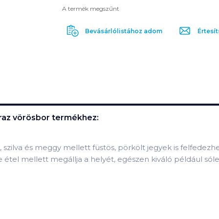
A termék megszűnt
Bevásárlólistához adom
Értesít
áraz vörösbor
termékhez:
 szilva és meggy mellett füstös, pörkölt jegyek is felfedezh
étel mellett megállja a helyét, egészen kiváló például sóle