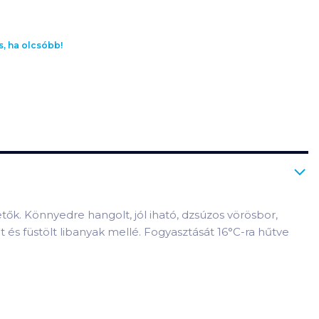
s, ha olcsóbb!
etők. Könnyedre hangolt, jól iható, dzsúzos vörösbor,
t és füstölt libanyak mellé. Fogyasztását 16°C-ra hűtve