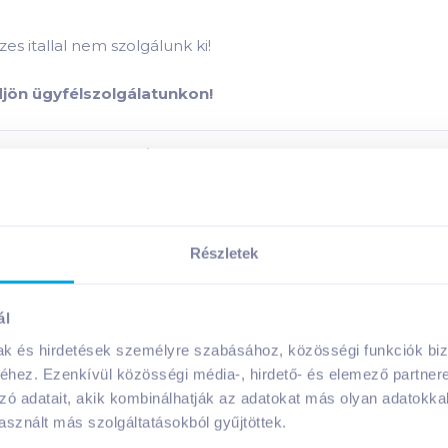
es itallal nem szolgálunk ki!
ődjön ügyfélszolgálatunkon!
ermék összetevői:
Megosztás
Részletek
ál
mak és hirdetések személyre szabásához, közösségi funkciók biz
A márka további termékei
hez. Ezenkívül közösségi média-, hirdető- és elemező partner
zó adatait, akik kombinálhatják az adatokat más olyan adatokka
sznált más szolgáltatásokból gyűjtöttek.