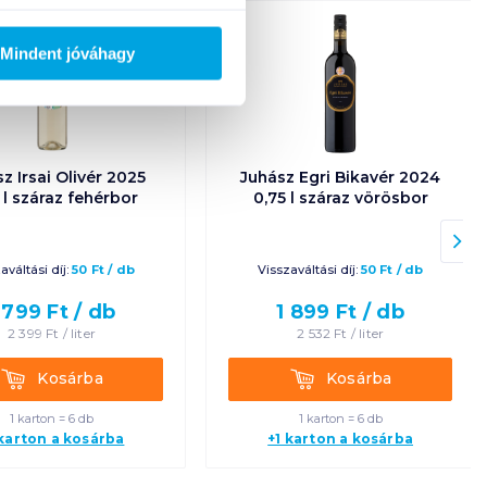
Mindent jóváhagy
z Irsai Olivér 2025
Juhász Egri Bikavér 2024
 l száraz fehérbor
0,75 l száraz vörösbor
aváltási díj:
50
Ft
/
db
Visszaváltási díj:
50
Ft
/
db
 799
Ft /
db
1 899
Ft /
db
2 399
Ft /
liter
2 532
Ft /
liter
Kosárba
Kosárba
Kosárba
Kosárba
1 karton = 6 db
1 karton = 6 db
 karton a kosárba
+1 karton a kosárba