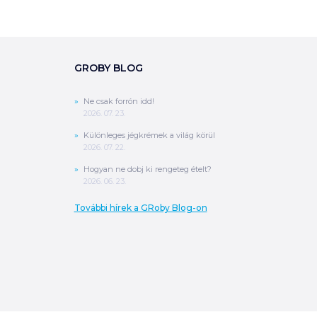
GROBY BLOG
Ne csak forrón idd!
2026. 07. 23.
Különleges jégkrémek a világ körül
2026. 07. 22.
Hogyan ne dobj ki rengeteg ételt?
2026. 06. 23.
További hírek a GRoby Blog-on