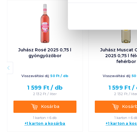
Juhász Rosé 2025 0,75 l
Juhász Muscat 
gyöngyözőbor
2025 0,75 l fé
fehérbor
Visszaváltási díj:
50
Ft
/
db
Visszaváltási díj:
50
1 599
Ft /
db
1 599
Ft /
2 132
Ft /
liter
2 132
Ft /
lite
Kosárba
Kosárba
Kosárba
Kosár
1 karton = 6 db
1 karton = 6 d
+1 karton a kosárba
+1 karton a ko