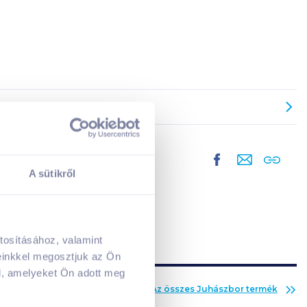
A sütikről
tosításához, valamint
A kosarad jelenleg üres.
einkkel megosztjuk az Ön
Adj hozzá termékeket!
l, amelyeket Ön adott meg
Az összes
Juhászbor
termék