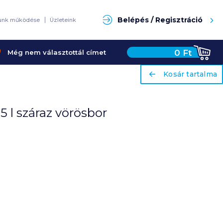
Keresés
Belépés / Regisztráció
unk működése
Üzleteink
0
Ft
Még nem választottál címet
ariaLabel
ariaLabel
Kosár tartalma
Kosár tartalma
5 l száraz vörösbor