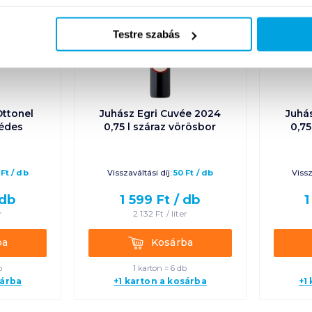
Testre szabás
Ottonel
Juhász Egri Cuvée 2024
Juhás
lédes
0,75 l száraz vörösbor
0,75
Ft
/
db
Visszaváltási díj:
50
Ft
/
db
Vissz
db
1 599
Ft /
db
1
r
2 132
Ft /
liter
Kosárba
ba
Kosárba
b
1 karton = 6 db
sárba
+1 karton a kosárba
+1