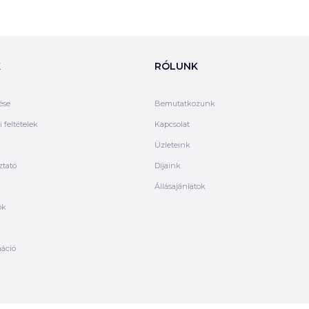
K
RÓLUNK
ése
Bemutatkozunk
 feltételek
Kapcsolat
Üzleteink
ztató
Díjaink
Állásajánlatok
ók
máció