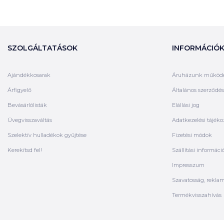
SZOLGÁLTATÁSOK
INFORMÁCIÓ
Ajándékkosarak
Áruházunk működ
Árfigyelő
Általános szerződési
Bevásárlólisták
Elállási jog
Üvegvisszaváltás
Adatkezelési tájéko
Szelektív hulladékok gyűjtése
Fizetési módok
Kerekítsd fel!
Szállítási informáci
Impresszum
Szavatosság, rekla
Termékvisszahívás