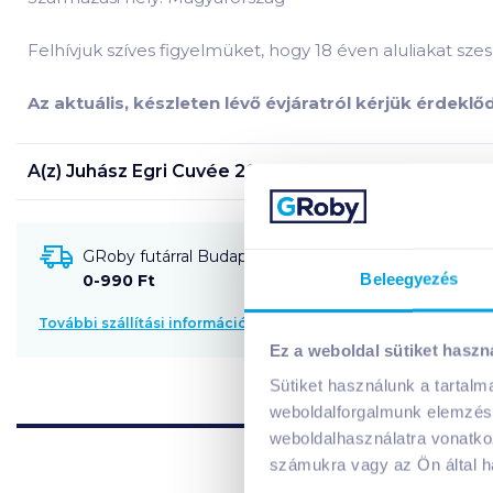
Felhívjuk szíves figyelmüket, hogy 18 éven aluliakat szesz
Az aktuális, készleten lévő évjáratról kérjük érdekl
A(z)
Juhász Egri Cuvée 2023 0,75 l száraz vörösbor
t
GRoby futárral Budapestre és környékére szállítható
Beleegyezés
0-990 Ft
További szállítási információk
Ez a weboldal sütiket haszn
Sütiket használunk a tartal
weboldalforgalmunk elemzésé
weboldalhasználatra vonatko
számukra vagy az Ön által ha