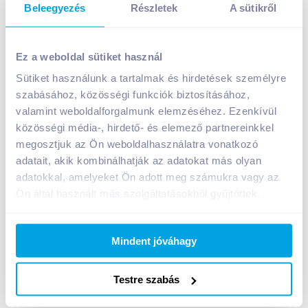
Beleegyezés
Részletek
A sütikről
Ez a weboldal sütiket használ
Sütiket használunk a tartalmak és hirdetések személyre
szabásához, közösségi funkciók biztosításához,
Crocodille hármas szendvics 300 g
valamint weboldalforgalmunk elemzéséhez. Ezenkívül
(sonkás/tojásos/baconos)
közösségi média-, hirdető- és elemező partnereinkkel
A termék jelenleg nem elérhető
megosztjuk az Ön weboldalhasználatra vonatkozó
adatait, akik kombinálhatják az adatokat más olyan
adatokkal, amelyeket Ön adott meg számukra vagy az
Ön által használt más szolgáltatásokból gyűjtöttek.
Bevásárlólistához adom
Értesíts, ha olcsóbb!
Mindent jóváhagy
Termékleírás a(z)
Crocodille hármas szendvics
300 g (sonkás/tojásos/baconos)
termékhez:
Testre szabás
Hármas szendvics védőgázas csomagolásban.
Sonkával és ömlesztett sajttal, pirított baconnal és