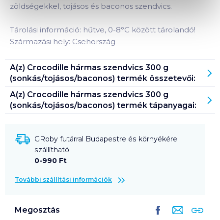
zöldségekkel, tojásos és baconos szendvics.
Tárolási információ: hűtve, 0-8°C között tárolandó!
Származási hely: Csehország
A(z)
Crocodille hármas szendvics 300 g
(sonkás/tojásos/baconos)
termék összetevői:
A(z)
Crocodille hármas szendvics 300 g
(sonkás/tojásos/baconos)
termék tápanyagai:
GRoby futárral Budapestre és környékére
szállítható
0-990 Ft
További szállítási információk
Megosztás