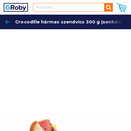
Keresés
Crocodille hármas szendvics 300 g (sonkás/to
Keres