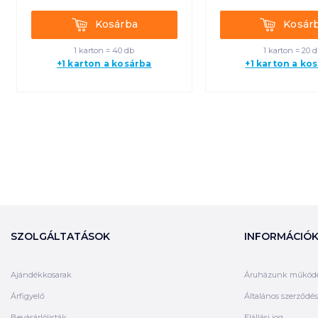
Kosárba
Kosárba
Kosárba
Kosár
1 karton = 40 db
1 karton = 20 
+1 karton a kosárba
+1 karton a ko
SZOLGÁLTATÁSOK
INFORMÁCIÓ
Ajándékkosarak
Áruházunk működ
Árfigyelő
Általános szerződési
Bevásárlólisták
Elállási jog