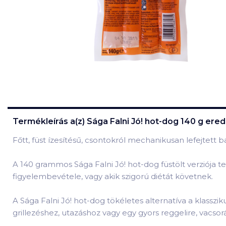
Termékleírás a(z)
Sága Falni Jó! hot-dog 140 g ere
Főtt, füst ízesítésű, csontokról mechanikusan lefejtett
A 140 grammos Sága Falni Jó! hot-dog füstölt verziója t
figyelembevétele, vagy akik szigorú diétát követnek.
A Sága Falni Jó! hot-dog tökéletes alternatíva a klassziku
grillezéshez, utazáshoz vagy egy gyors reggelire, vacsorá