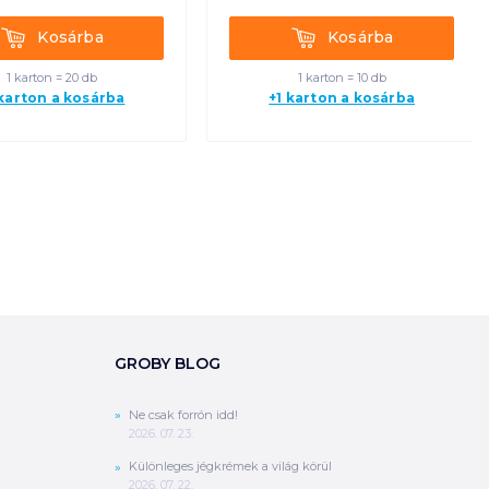
Kosárba
Kosárba
Kosárba
Kosárba
1 karton = 20 db
1 karton = 10 db
 karton a kosárba
+1 karton a kosárba
GROBY BLOG
Ne csak forrón idd!
2026. 07. 23.
Különleges jégkrémek a világ körül
2026. 07. 22.