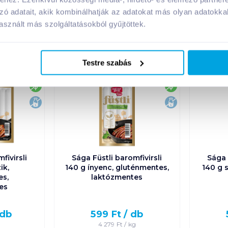
zó adatait, akik kombinálhatják az adatokat más olyan adatokka
sznált más szolgáltatásokból gyűjtöttek.
A márka további termékei
Testre szabás
gluténmentes
gluténmentes
laktózmentes
laktózmentes
fivirsli
Sága Füstli baromfivirsli
Sága 
ik,
140 g ínyenc, gluténmentes,
140 g 
es,
laktózmentes
es
db
599
Ft /
db
4 279
Ft /
kg