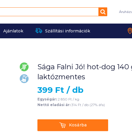
Keresés
Áruház
Ajánlatok
Szállítási információk
Sága Falni Jó! hot-dog 140 
gluténmentes
laktózmentes
laktózmentes
399
Ft /
db
Egységár:
2 850
Ft /
kg
Nettó eladási ár:
314
Ft /
db
(
27
% áfa)
Kosárba
Kosárba