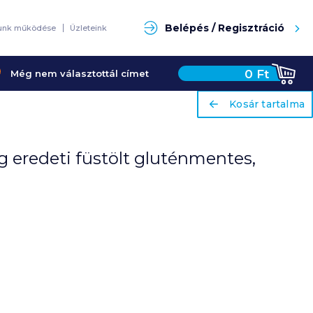
Keresés
Belépés / Regisztráció
unk működése
Üzleteink
0
Ft
Még nem választottál címet
ariaLabel
ariaLabel
Kosár tartalma
Kosár tartalma
g eredeti füstölt gluténmentes,