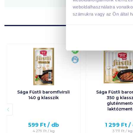
weboldalhasználatra vonatko
számukra vagy az Ön által ha
gluténmentes
laktózmentes
Sága Füstli baromfivirsli
Sága Füstli barom
140 g klasszik
350 g klassz
gluténment
laktózment
599
Ft /
db
1 299
Ft /
4 279
Ft /
kg
3 711
Ft /
kg