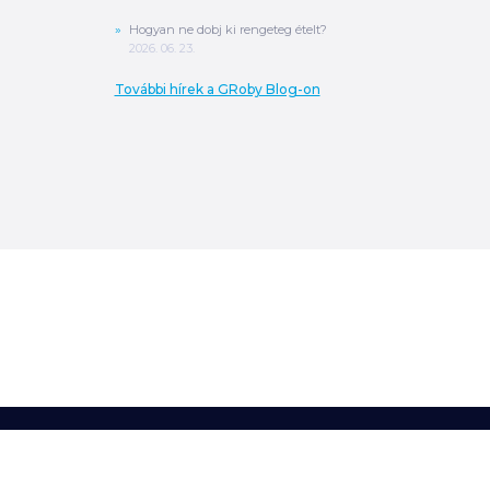
Hogyan ne dobj ki rengeteg ételt?
2026. 06. 23.
További hírek a GRoby Blog-on
0
Ft
ÖSSZESEN
A végösszeg a szállítás költségét, illetve
MPL szállítás esetén a csomagolási
költséget nem tartalmazza.
További
információ
MEGRENDELÉS
Készítette:
© G'Roby Szupermarketek,
2026