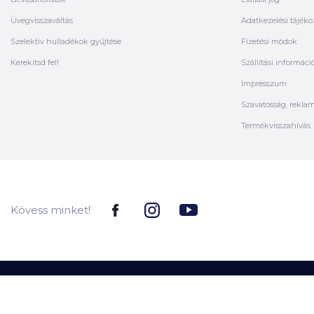
Üvegvisszaváltás
Adatkezelési tájéko
Szelektív hulladékok gyűjtése
Fizetési módok
Kerekítsd fel!
Szállítási informáci
Impresszum
Szavatosság, rekla
Termékvisszahívás
Kövess minket!
ÁLTALÁNOS SZERZŐDÉSI FELTÉTELEK
ADATKEZELÉSI TÁJÉK