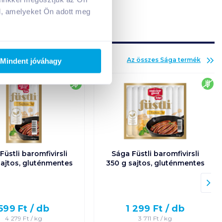
Adj hozzá termékeket!
l, amelyeket Ön adott meg
Az összes
Sága
termék
Mindent jóváhagy
gluténmentes
glu
Füstli baromfivirsli
Sága Füstli baromfivirsli
sajtos, gluténmentes
350 g sajtos, gluténmentes
599
Ft /
db
1 299
Ft /
db
4 279
Ft /
kg
3 711
Ft /
kg