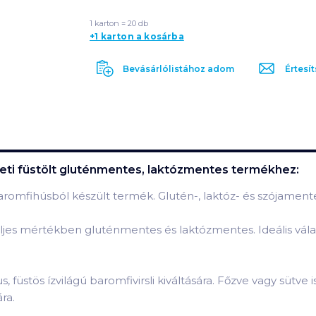
1 karton = 20 db
+1 karton a kosárba
Bevásárlólistához adom
Értesít
deti füstölt gluténmentes, laktózmentes
termékhez:
 baromfihúsból készült termék. Glutén-, laktóz- és szójamen
eljes mértékben gluténmentes és laktózmentes. Ideális vála
s, füstös ízvilágú baromfivirsli kiváltására. Főzve vagy sütve
ra.