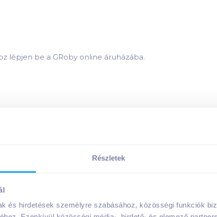
hoz lépjen be a GRoby online áruházába.
gluténmentes, laktózmentes
termék összetevői:
gluténmentes, laktózmentes
termék tápanyagai:
Részletek
Megosztás
ál
mak és hirdetések személyre szabásához, közösségi funkciók biz
hez. Ezenkívül közösségi média-, hirdető- és elemező partner