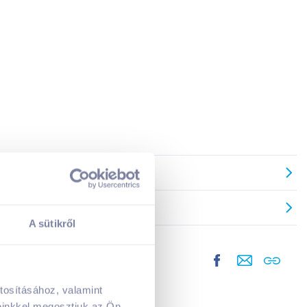
A sütikről
tosításához, valamint
A kosarad jelenleg üres.
einkkel megosztjuk az Ön