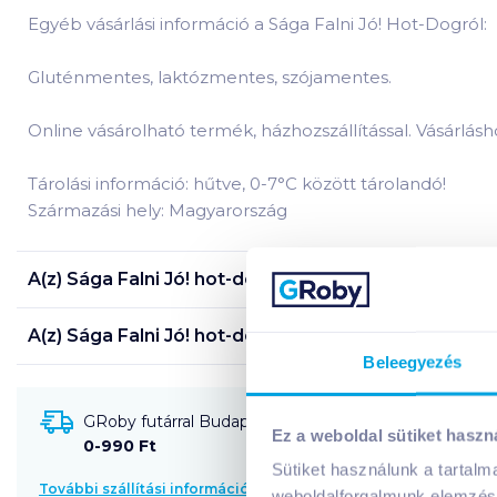
Egyéb vásárlási információ a Sága Falni Jó! Hot-Dogról:
Gluténmentes, laktózmentes, szójamentes.
Online vásárolható termék, házhozszállítással. Vásárlás
Tárolási információ: hűtve, 0-7°C között tárolandó!
Származási hely: Magyarország
A(z)
Sága Falni Jó! hot-dog 140 g eredeti füstölt 
A(z)
Sága Falni Jó! hot-dog 140 g eredeti füstölt 
Beleegyezés
GRoby futárral Budapestre és környékére szállítható
Ez a weboldal sütiket haszn
0-990 Ft
Sütiket használunk a tartal
További szállítási információk
weboldalforgalmunk elemzésé