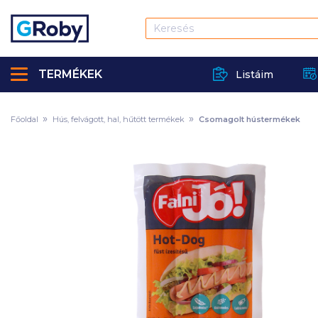
TERMÉKEK
Listáim
Főoldal
Hús, felvágott, hal, hűtött termékek
Csomagolt hústermékek