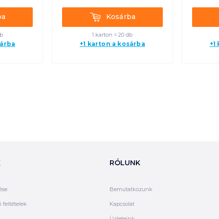
Kosárba
ba
Kosárba
db
1 karton = 20 db
sárba
+1 karton a kosárba
+1
K
RÓLUNK
ése
Bemutatkozunk
 feltételek
Kapcsolat
Üzleteink