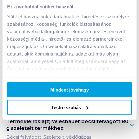
Wiesbauer bécsi felvágott 80 g szeletelt
Ez a weboldal sütiket használ
699
Ft /
db
Sütiket használunk a tartalmak és hirdetések személyre
Egységár:
8 738
Ft /
kg
szabásához, közösségi funkciók biztosításához,
Nettó eladási ár:
550
Ft /
db
(
27
% áfa)
valamint weboldalforgalmunk elemzéséhez. Ezenkívül
közösségi média-, hirdető- és elemező partnereinkkel
megosztjuk az Ön weboldalhasználatra vonatkozó
Kosárba
Kosárba
adatait, akik kombinálhatják az adatokat más olyan
adatokkal, amelyeket Ön adott meg számukra vagy az
1 karton = 10 db
Ön által használt más szolgáltatásokból gyűjtöttek.
+1 karton a kosárba
Mindent jóváhagy
Bevásárlólistához adom
Értesíts, ha olcsóbb!
Testre szabás
Termékleírás a(z)
Wiesbauer bécsi felvágott 80
g szeletelt
termékhez:
Bécsi felvágott. Szeletelt, védőgázas