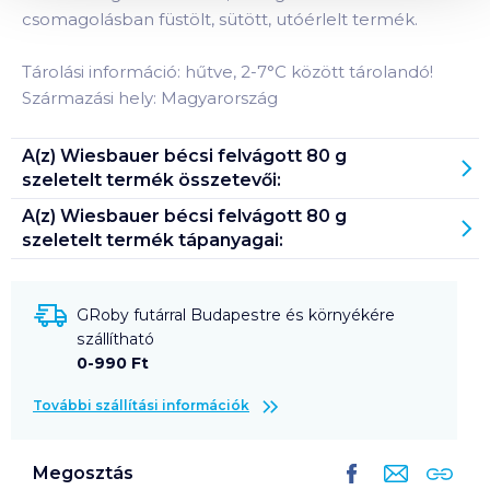
csomagolásban füstölt, sütött, utóérlelt termék.
Tárolási információ: hűtve, 2-7°C között tárolandó!
Származási hely: Magyarország
A(z)
Wiesbauer bécsi felvágott 80 g
szeletelt
termék összetevői:
A(z)
Wiesbauer bécsi felvágott 80 g
szeletelt
termék tápanyagai:
GRoby futárral Budapestre és környékére
szállítható
0-990 Ft
További szállítási információk
Megosztás