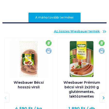
A márka további termékei
Az összes
Wiesbauer
termék
gluténmentes
glu
laktózmentes
lak
Wiesbauer Bécsi
Wiesbauer Prémium
hosszú virsli
bécsi virsli 2x200 g
gluténmentes,
laktózmentes
4 590
Ft /
kg
1 890
Ft /
db