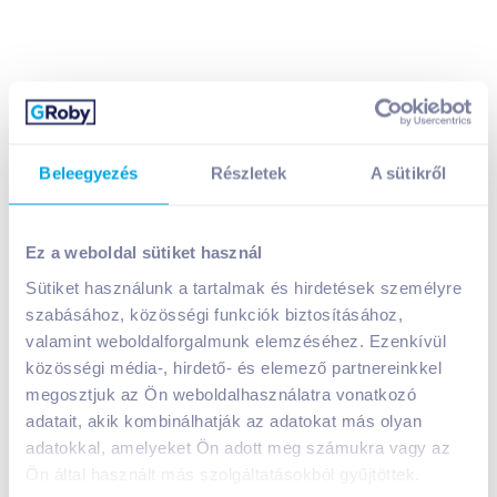
Beleegyezés
Részletek
A sütikről
Varga Balatoni Merlot 2025 0,75 l édes vörösbor
1 399
Ft /
db
Ez a weboldal sütiket használ
Egységár:
1 865
Ft /
liter
Nettó eladási ár:
1 102
Ft /
db
(
27
% áfa)
Sütiket használunk a tartalmak és hirdetések személyre
Visszaváltási díj:
150
Ft
/
db
szabásához, közösségi funkciók biztosításához,
valamint weboldalforgalmunk elemzéséhez. Ezenkívül
közösségi média-, hirdető- és elemező partnereinkkel
Kosárba
Kosárba
megosztjuk az Ön weboldalhasználatra vonatkozó
adatait, akik kombinálhatják az adatokat más olyan
1 karton = 12 db
adatokkal, amelyeket Ön adott meg számukra vagy az
+1 karton a kosárba
Ön által használt más szolgáltatásokból gyűjtöttek.