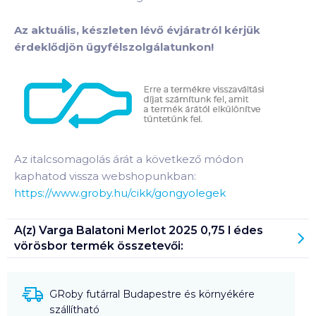
Az aktuális, készleten lévő évjáratról kérjük
érdeklődjön ügyfélszolgálatunkon!
Az italcsomagolás árát a következő módon
kaphatod vissza webshopunkban:
https://www.groby.hu/cikk/gongyolegek
A(z)
Varga Balatoni Merlot 2025 0,75 l édes
vörösbor
termék összetevői:
GRoby futárral Budapestre és környékére
szállítható