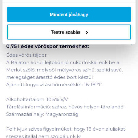
Mindent jóváhagy
Bevásárlólistához adom
Értesíts, ha olcsóbb!
Testre szabás
Termékleírás a(z)
Varga Balatoni Merlot 2025
0,75 l édes vörösbor
termékhez:
Édes vörös tájbor.
A Balaton körüli lejtőkön jó cukorfokkal érik be a
Merlot szőlő, melyből mélyvörös színű, szelíd savú,
melegséget árasztó édes bort készül.
Ajánlott fogyasztási hőmérséklet: 16-18 °C.
Alkoholtartalom: 10,5% V/V.
Tárolási információ: száraz, hűvös helyen tárolandó!
Származási hely: Magyarország
Felhívjuk szíves figyelmüket, hogy 18 éven aluliakat
szeszes itallal nem szolgálunk ki!