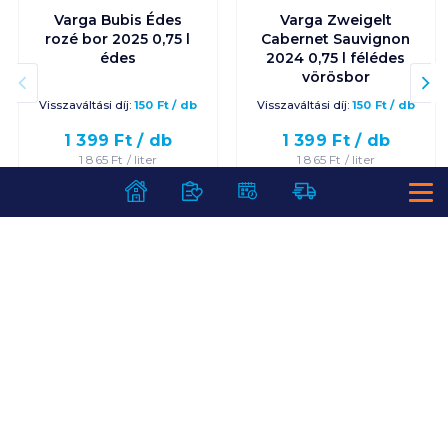
Varga Bubis Édes
Varga Zweigelt
rozé bor 2025 0,75 l
Cabernet Sauvignon
édes
2024 0,75 l félédes
vörösbor
Visszaváltási díj:
150
Ft
/
db
Visszaváltási díj:
150
Ft
/
db
1 399
Ft /
db
1 399
Ft /
db
1 865
Ft /
liter
1 865
Ft /
liter
Kosárba
Kosárba
Kosárba
Kosárba
1 karton = 12 db
1 karton = 12 db
+1 karton a kosárba
+1 karton a kosárba
SZOLGÁLTATÁSOK