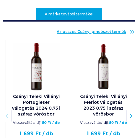
A márka további termékei
Az összes
Csányi pincészet
termék
Csányi Teleki Villányi
Csányi Teleki Villányi
Portugieser
Merlot válogatás
válogatás 2024 0,75 l
2023 0,75 l száraz
száraz vörösbor
vörösbor
Visszaváltási díj:
50
Ft
/
db
Visszaváltási díj:
50
Ft
/
db
1 699
Ft /
db
1 699
Ft /
db