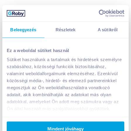
Beleegyezés
Részletek
A sütikről
Csányi Teleki Villányi Cabernet Franc 2021 0,75 l
száraz vörösbor
Ez a weboldal sütiket használ
1 899
Ft /
db
Sütiket használunk a tartalmak és hirdetések személyre
Egységár:
2 532
Ft /
liter
szabásához, közösségi funkciók biztosításához,
Nettó eladási ár:
1 495
Ft /
db
(
27
% áfa)
valamint weboldalforgalmunk elemzéséhez. Ezenkívül
közösségi média-, hirdető- és elemező partnereinkkel
Kosárba
megosztjuk az Ön weboldalhasználatra vonatkozó
Kosárba
adatait, akik kombinálhatják az adatokat más olyan
adatokkal, amelyeket Ön adott meg számukra vagy az
Ön által használt más szolgáltatásokból gyűjtöttek.
A termék megszűnt
Mindent jóváhagy