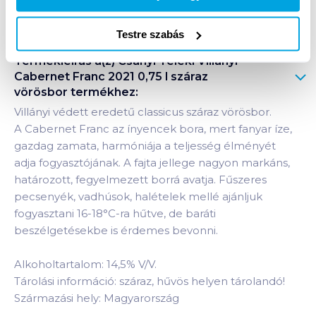
Bevásárlólistához adom
Értesíts, ha olcsóbb!
Testre szabás
Termékleírás a(z)
Csányi Teleki Villányi
Cabernet Franc 2021 0,75 l száraz
vörösbor
termékhez:
Villányi védett eredetű classicus száraz vörösbor.
A Cabernet Franc az ínyencek bora, mert fanyar íze,
gazdag zamata, harmóniája a teljesség élményét
adja fogyasztójának. A fajta jellege nagyon markáns,
határozott, fegyelmezett borrá avatja. Fűszeres
pecsenyék, vadhúsok, halételek mellé ajánljuk
fogyasztani 16-18°C-ra hűtve, de baráti
beszélgetésekbe is érdemes bevonni.
Alkoholtartalom: 14,5% V/V.
Tárolási információ: száraz, hűvös helyen tárolandó!
Származási hely: Magyarország