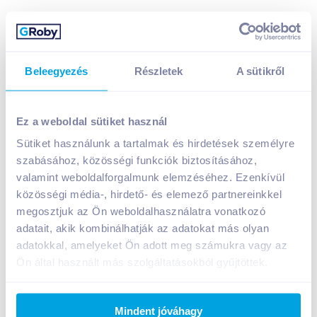
Beleegyezés
Részletek
A sütikről
Varga Balatoni Muskotály 2024 0,75 l félédes
fehérbor
Ez a weboldal sütiket használ
1 399
Ft /
db
Sütiket használunk a tartalmak és hirdetések személyre
Egységár:
1 865
Ft /
liter
szabásához, közösségi funkciók biztosításához,
Nettó eladási ár:
1 102
Ft /
db
(
27
% áfa)
valamint weboldalforgalmunk elemzéséhez. Ezenkívül
Visszaváltási díj:
150
Ft
/
db
közösségi média-, hirdető- és elemező partnereinkkel
megosztjuk az Ön weboldalhasználatra vonatkozó
Kosárba
Kosárba
adatait, akik kombinálhatják az adatokat más olyan
adatokkal, amelyeket Ön adott meg számukra vagy az
Ön által használt más szolgáltatásokból gyűjtöttek.
1 karton = 12 db
+1 karton a kosárba
Mindent jóváhagy