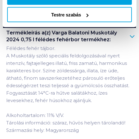
Bevásárlólistához adom
Értesíts, ha olcsóbb!
Testre szabás
Termékleírás a(z)
Varga Balatoni Muskotály
2024 0,75 l félédes fehérbor
termékhez:
Félédes fehér tájbor.
A Muskotály szőlő speciális feldolgozásával nyert
intenzív, fajtajelleges illatú, friss zamatú, harmonikus
karakteres bor. Színe zöldessárga, illata, íze üde,
átható, finom savszerkezetéhez párosuló erőteljes
édességérzet teszi teljessé a gyümölcsös összhatást.
Fogyasztását 14°C-ra hűtve salátákhoz, ízes
levesekhez, fehér húsokhoz ajánljuk.
Alkoholtartalom: 11% V/V.
Tárolási információ: száraz, hűvös helyen tárolandó!
Származási hely: Magyarország