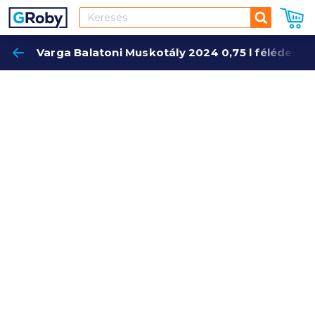
Keresés
Varga Balatoni Muskotály 2024 0,75 l félédes f
Keres