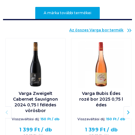
A márka további termékei
Az összes
Varga bor
termék
Varga Zweigelt
Varga Bubis Édes
Cabernet Sauvignon
rozé bor 2025 0,75 l
2024 0,75 l félédes
édes
vörösbor
Visszaváltási díj:
150
Ft
/
db
Visszaváltási díj:
150
Ft
/
db
1 399
Ft /
db
1 399
Ft /
db