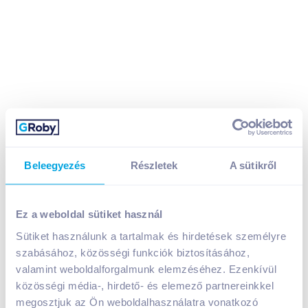
Varga Egri Bikavér 2023 0,75 l száraz vörösbor
Beleegyezés
Részletek
A sütikről
1 399
Ft /
db
Egységár:
1 865
Ft /
liter
Ez a weboldal sütiket használ
Nettó eladási ár:
1 102
Ft /
db
(
27
% áfa)
Sütiket használunk a tartalmak és hirdetések személyre
Visszaváltási díj:
150
Ft
/
db
szabásához, közösségi funkciók biztosításához,
valamint weboldalforgalmunk elemzéséhez. Ezenkívül
Kosárba
Kosárba
közösségi média-, hirdető- és elemező partnereinkkel
megosztjuk az Ön weboldalhasználatra vonatkozó