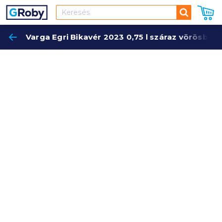
Keresés
Varga Egri Bikavér 2023 0,75 l száraz vörösbor
Keres