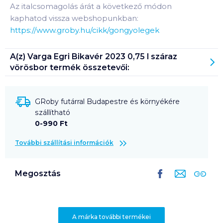
Az italcsomagolás árát a következő módon
kaphatod vissza webshopunkban:
https://www.groby.hu/cikk/gongyolegek
A(z)
Varga Egri Bikavér 2023 0,75 l száraz
vörösbor
termék összetevői:
GRoby futárral Budapestre és környékére
szállítható
0-990 Ft
További szállítási információk
Megosztás
A márka további termékei