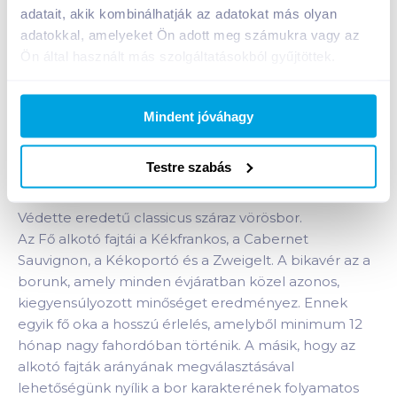
adatait, akik kombinálhatják az adatokat más olyan
1 karton = 12 db
+1 karton a kosárba
adatokkal, amelyeket Ön adott meg számukra vagy az
Ön által használt más szolgáltatásokból gyűjtöttek.
Bevásárlólistához adom
Értesíts, ha olcsóbb!
Mindent jóváhagy
Testre szabás
Termékleírás a(z)
Varga Egri Bikavér 2023 0,75 l
száraz vörösbor
termékhez:
Védette eredetű classicus száraz vörösbor.
Az Fő alkotó fajtái a Kékfrankos, a Cabernet
Sauvignon, a Kékoportó és a Zweigelt. A bikavér az a
borunk, amely minden évjáratban közel azonos,
kiegyensúlyozott minőséget eredményez. Ennek
egyik fő oka a hosszú érlelés, amelyből minimum 12
hónap nagy fahordóban történik. A másik, hogy az
alkotó fajták arányának megválasztásával
lehetőségünk nyílik a bor karakterének folyamatos