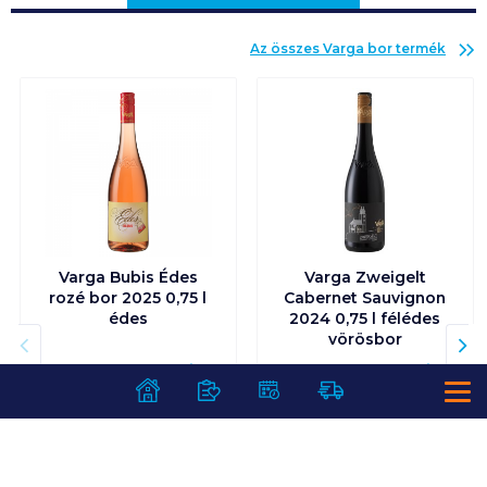
Az összes
Varga bor
termék
Varga Bubis Édes
Varga Zweigelt
rozé bor 2025 0,75 l
Cabernet Sauvignon
édes
2024 0,75 l félédes
vörösbor
Visszaváltási díj:
150
Ft
/
db
Visszaváltási díj:
150
Ft
/
db
1 399
Ft /
db
1 399
Ft /
db
1 865
Ft /
liter
1 865
Ft /
liter
Kosárba
Kosárba
Kosárba
Kosárba