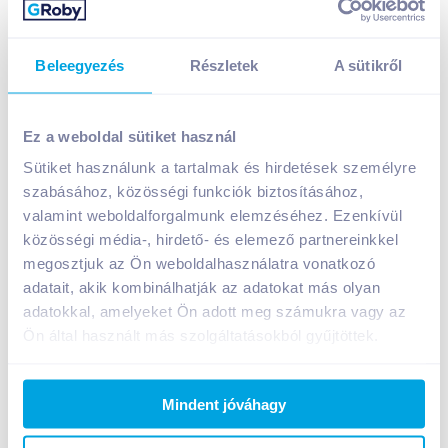
Beleegyezés
Részletek
A sütikről
Varga Bubis Édes rozé bor 2025 0,75 l édes
1 399
Ft /
db
Ez a weboldal sütiket használ
Egységár:
1 865
Ft /
liter
Sütiket használunk a tartalmak és hirdetések személyre
Nettó eladási ár:
1 102
Ft /
db
(
27
% áfa)
szabásához, közösségi funkciók biztosításához,
Visszaváltási díj:
150
Ft
/
db
valamint weboldalforgalmunk elemzéséhez. Ezenkívül
közösségi média-, hirdető- és elemező partnereinkkel
Kosárba
megosztjuk az Ön weboldalhasználatra vonatkozó
Kosárba
adatait, akik kombinálhatják az adatokat más olyan
adatokkal, amelyeket Ön adott meg számukra vagy az
1 karton = 12 db
Ön által használt más szolgáltatásokból gyűjtöttek.
+1 karton a kosárba
Mindent jóváhagy
Bevásárlólistához adom
Értesíts, ha olcsóbb!