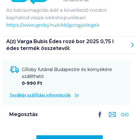
Az italcsomagolás árát a következő módon
kaphatod vissza webshopunkban:
https://www.groby.hu/cikk/gongyolegek
A(z)
Varga Bubis Édes rozé bor 2025 0,75 l
édes
termék összetevői:
GRoby futárral Budapestre és környékére
szállítható
0-990 Ft
További szállítási információk
Megosztás