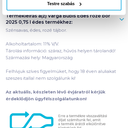
Testre szabás
Termékleírás a(z)
Varga Bubis Édes rozé bor
2025 0,75 l édes
termékhez:
Szénsavas, édes, rozé tájbor.
Alkoholtartalom: 11% V/V.
Tárolási információ: száraz, hűvös helyen tárolandó!
Származási hely: Magyarország
Felhívjuk szíves figyelmüket, hogy 18 éven aluliakat
szeszes itallal nem szolgálunk ki!
Az aktuális, készleten lévő évjáratról kérjük
érdeklődjön ügyfélszolgálatunkon!