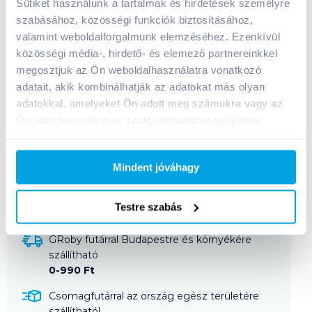
Sütiket használunk a tartalmak és hirdetések személyre
szabásához, közösségi funkciók biztosításához,
valamint weboldalforgalmunk elemzéséhez. Ezenkívül
7 Days Bake Rolls kenyérchips 80 g bacon
közösségi média-, hirdető- és elemező partnereinkkel
A termék jelenleg nem elérhető
megosztjuk az Ön weboldalhasználatra vonatkozó
adatait, akik kombinálhatják az adatokat más olyan
adatokkal, amelyeket Ön adott meg számukra vagy az
Ön által használt más szolgáltatásokból gyűjtöttek.
Bevásárlólistához adom
Értesíts, ha olcsóbb!
Mindent jóváhagy
Termékleírás a(z)
7 Days Bake Rolls
kenyérchips 80 g bacon
termékhez:
Testre szabás
GRoby futárral Budapestre és környékére
szállítható
0-990 Ft
Csomagfutárral az ország egész területére
szállítható!