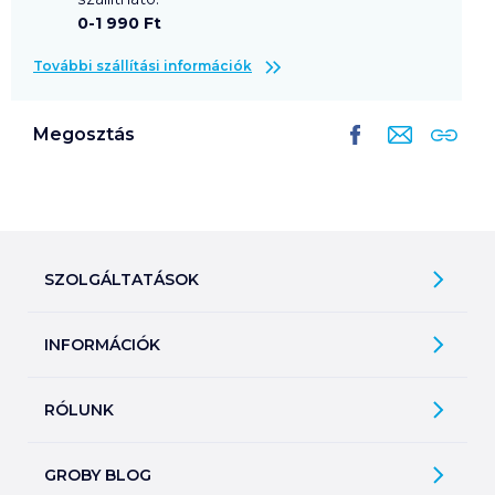
0-1 990 Ft
További szállítási információk
Megosztás
SZOLGÁLTATÁSOK
Ajándékkosarak
INFORMÁCIÓK
Árfigyelő
Áruházunk működése
Bevásárlólisták
RÓLUNK
Általános szerződési feltételek
Üvegvisszaváltás
Bemutatkozunk
Elállási jog
Szelektív hulladékok gyűjtése
GROBY BLOG
Kapcsolat
Adatkezelési tájékoztató