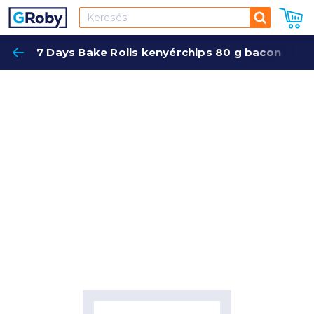
Keresés
7 Days Bake Rolls kenyérchips 80 g bacon
Keres