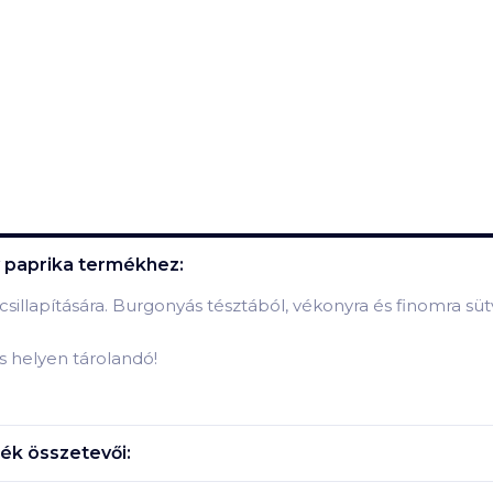
 paprika
termékhez:
csillapítására. Burgonyás tésztából, vékonyra és finomra süt
s helyen tárolandó!
ék összetevői: