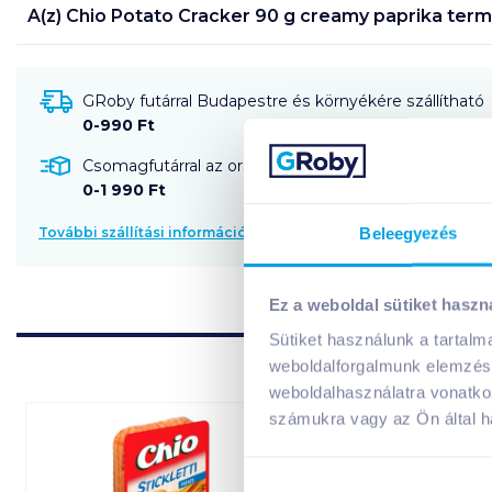
A(z)
Chio Potato Cracker 90 g creamy paprika
term
GRoby futárral Budapestre és környékére szállítható
0-990 Ft
Csomagfutárral az ország egész területére szállítható
0-1 990 Ft
Beleegyezés
További szállítási információk
Ez a weboldal sütiket haszn
Sütiket használunk a tartal
weboldalforgalmunk elemzésé
weboldalhasználatra vonatko
számukra vagy az Ön által ha