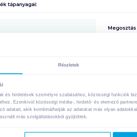
ék tápanyagai:
Megosztás
!
Részletek
ál
A márka további termékei
mak és hirdetések személyre szabásához, közösségi funkciók biz
hez. Ezenkívül közösségi média-, hirdető- és elemező partner
zó adatait, akik kombinálhatják az adatokat más olyan adatokka
sznált más szolgáltatásokból gyűjtöttek.