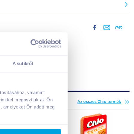
A sütikről
tosításához, valamint
A kosarad jelenleg üres.
einkkel megosztjuk az Ön
Az összes
Chio
termék
Adj hozzá termékeket!
l, amelyeket Ön adott meg