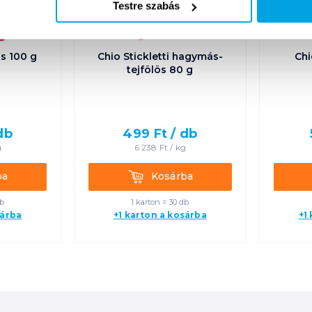
Testre szabás
ós 100 g
Chio Stickletti hagymás-
Chi
tejfölös 80 g
db
499
Ft /
db
g
6 238
Ft /
kg
Kosárba
ba
Kosárba
db
1 karton = 30 db
sárba
+1 karton a kosárba
+1