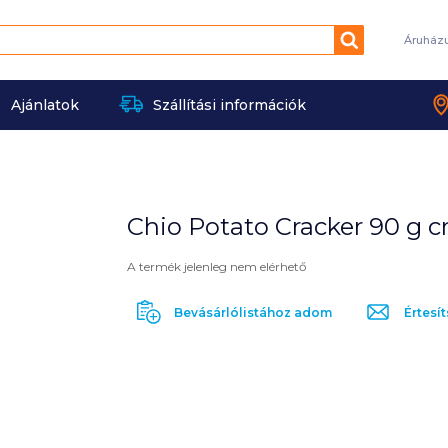
Keresés
Áruház
Ajánlatok
Szállítási információk
Chio Potato Cracker 90 g 
A termék jelenleg nem elérhető
Bevásárlólistához adom
Értesít