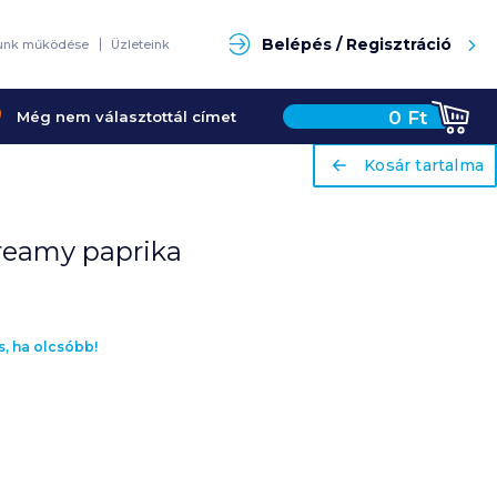
Keresés
Belépés / Regisztráció
unk működése
Üzleteink
0
Ft
Még nem választottál címet
ariaLabel
ariaLabel
Kosár tartalma
Kosár tartalma
creamy paprika
s, ha olcsóbb!