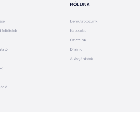
K
RÓLUNK
ése
Bemutatkozunk
 feltételek
Kapcsolat
Üzleteink
ztató
Díjaink
Állásajánlatok
ók
máció