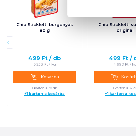
Chio Stickletti burgonyás
Chio Stickletti s
80 g
original
499
Ft /
db
499
Ft /
6 238
Ft /
kg
4 990
Ft /
k
Kosárba
Kosárba
Kosárba
Kosár
1 karton = 30 db
1 karton = 32 
+1 karton a kosárba
+1 karton a ko