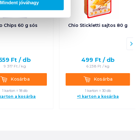
Mindent jóváhagy
o Chips 60 g sós
Chio Stickletti sajtos 80 g
559
Ft /
db
499
Ft /
db
9 317
Ft /
kg
6 238
Ft /
kg
Kosárba
Kosárba
Kosárba
Kosárba
1 karton = 18 db
1 karton = 30 db
 karton a kosárba
+1 karton a kosárba