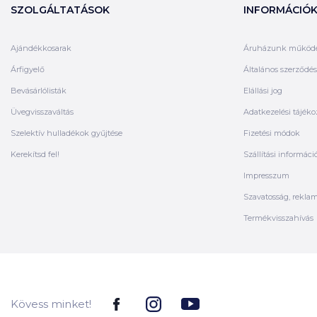
SZOLGÁLTATÁSOK
INFORMÁCIÓ
Ajándékkosarak
Áruházunk működ
Árfigyelő
Általános szerződési
Bevásárlólisták
Elállási jog
Üvegvisszaváltás
Adatkezelési tájéko
Szelektív hulladékok gyűjtése
Fizetési módok
Kerekítsd fel!
Szállítási informáci
Impresszum
Szavatosság, rekla
Termékvisszahívás
Kövess minket!