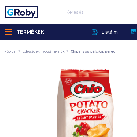
TERMÉKEK
Listáim
Főoldal
Édességek, rágcsálnivalók
Chips, sós pálcika, perec