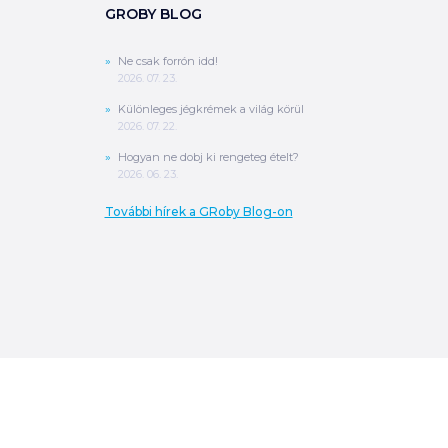
GROBY BLOG
Ne csak forrón idd!
2026. 07. 23.
Különleges jégkrémek a világ körül
2026. 07. 22.
Hogyan ne dobj ki rengeteg ételt?
2026. 06. 23.
További hírek a GRoby Blog-on
0
Ft
ÖSSZESEN