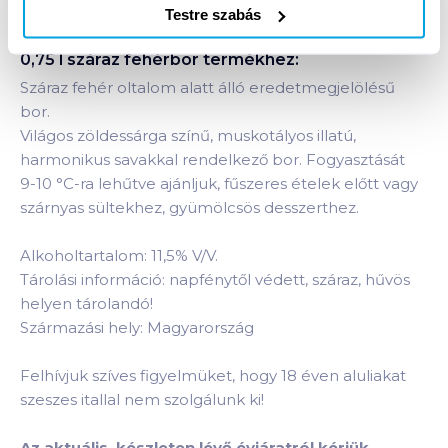
Testre szabás
Termékleírás a(z)
Frittmann Irsai Olivér 2023
0,75 l száraz fehérbor
termékhez:
Száraz fehér oltalom alatt álló eredetmegjelölésű
bor.
Világos zöldessárga színű, muskotályos illatú,
harmonikus savakkal rendelkező bor. Fogyasztását
9-10 °C-ra lehűtve ajánljuk, fűszeres ételek előtt vagy
szárnyas sültekhez, gyümölcsös desszerthez.
Alkoholtartalom: 11,5% V/V.
Tárolási információ: napfénytől védett, száraz, hűvös
helyen tárolandó!
Származási hely: Magyarország
Felhívjuk szíves figyelmüket, hogy 18 éven aluliakat
szeszes itallal nem szolgálunk ki!
Az aktuális, készleten lévő évjáratról kérjük