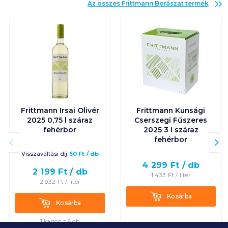
Az összes
Frittmann Borászat
termék
Frittmann Irsai Olivér
Frittmann Kunsági
2025 0,75 l száraz
Cserszegi Fűszeres
fehérbor
2025 3 l száraz
fehérbor
Visszaváltási díj:
50
Ft
/
db
4 299
Ft /
db
2 199
Ft /
db
1 433
Ft /
liter
2 932
Ft /
liter
Kosárba
Kosárba
Kosárba
Kosárba
1 karton = 6 db