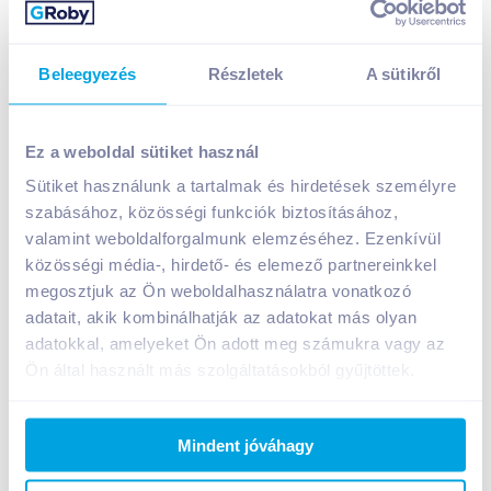
Beleegyezés
Részletek
A sütikről
Frittmann Irsai Olivér 2023 0,75 l száraz fehérbor
1 899
Ft /
db
Ez a weboldal sütiket használ
Egységár:
2 532
Ft /
liter
Sütiket használunk a tartalmak és hirdetések személyre
Nettó eladási ár:
1 495
Ft /
db
(
27
% áfa)
szabásához, közösségi funkciók biztosításához,
valamint weboldalforgalmunk elemzéséhez. Ezenkívül
közösségi média-, hirdető- és elemező partnereinkkel
Kosárba
Kosárba
megosztjuk az Ön weboldalhasználatra vonatkozó
adatait, akik kombinálhatják az adatokat más olyan
adatokkal, amelyeket Ön adott meg számukra vagy az
A termék megszűnt
Ön által használt más szolgáltatásokból gyűjtöttek.
Bevásárlólistához adom
Értesíts, ha olcsóbb!
Mindent jóváhagy