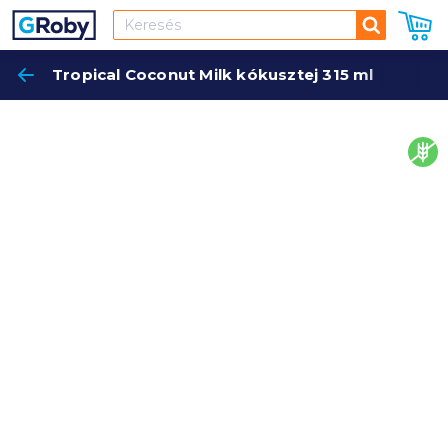
Keresés
Tropical Coconut Milk kókusztej 315 ml
Keres
glut