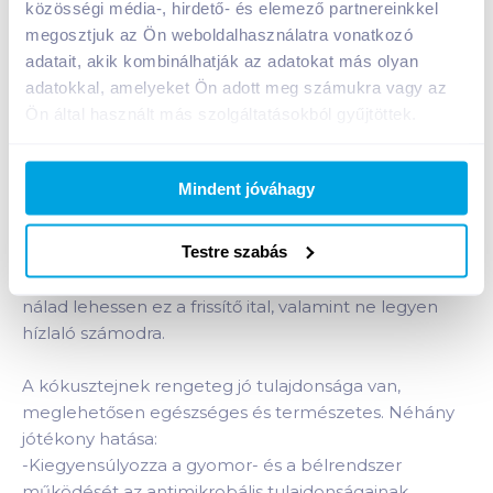
közösségi média-, hirdető- és elemező partnereinkkel
Bevásárlólistához adom
Értesíts, ha olcsóbb!
megosztjuk az Ön weboldalhasználatra vonatkozó
adatait, akik kombinálhatják az adatokat más olyan
adatokkal, amelyeket Ön adott meg számukra vagy az
Ön által használt más szolgáltatásokból gyűjtöttek.
Termékleírás a(z)
Tropical Coconut Milk
kókusztej 315 ml
termékhez:
A Tropical kókusztejes itala nem tartalmaz olyan
Mindent jóváhagy
allergén anyagokat, mint például a mogyoró vagy a
tojás, valamint glutén- és szójamentes. Sűrített tejet
Testre szabás
tartalmaz, így a laktózérzékenyeknek nem ajánlott.
Édesítő- és tartósítószerekkel érik el, hogy bármikor
nálad lehessen ez a frissítő ital, valamint ne legyen
hízlaló számodra.
A kókusztejnek rengeteg jó tulajdonsága van,
meglehetősen egészséges és természetes. Néhány
jótékony hatása:
-Kiegyensúlyozza a gyomor- és a bélrendszer
működését az antimikrobális tulajdonságainak