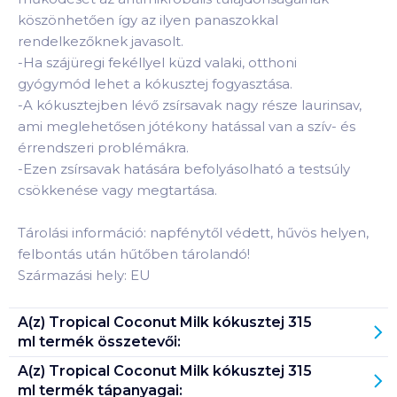
köszönhetően így az ilyen panaszokkal
rendelkezőknek javasolt.
-Ha szájüregi fekéllyel küzd valaki, otthoni
gyógymód lehet a kókusztej fogyasztása.
-A kókusztejben lévő zsírsavak nagy része laurinsav,
ami meglehetősen jótékony hatással van a szív- és
érrendszeri problémákra.
-Ezen zsírsavak hatására befolyásolható a testsúly
csökkenése vagy megtartása.
Tárolási információ: napfénytől védett, hűvös helyen,
felbontás után hűtőben tárolandó!
Származási hely: EU
A(z)
Tropical Coconut Milk kókusztej 315
ml
termék összetevői:
A(z)
Tropical Coconut Milk kókusztej 315
ml
termék tápanyagai: