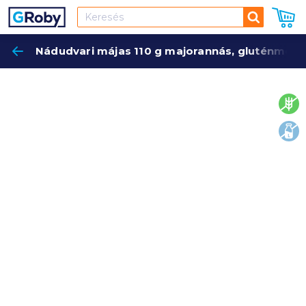
Keresés
Nádudvari májas 110 g majorannás, gluténment
Keres
glut
lakt