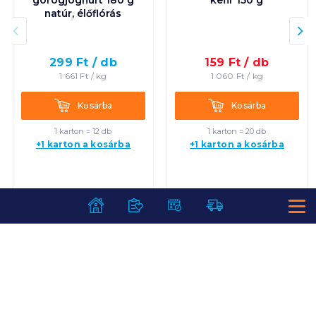
natúr, élőflórás
299
Ft /
db
159
Ft /
db
1 661
Ft /
kg
1 060
Ft /
kg
Kosárba
Kosárba
Kosárba
Kosárba
1 karton = 12 db
1 karton = 20 db
+1 karton a kosárba
+1 karton a kosárba
SZOLGÁLTATÁSOK
Ajándékkosarak