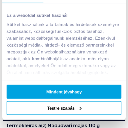
Nádudvari májas 110 g majorannás, gluténmentes,
Ez a weboldal sütiket használ
laktózmentes
Sütiket használunk a tartalmak és hirdetések személyre
219
Ft /
db
szabásához, közösségi funkciók biztosításához,
Egységár:
1 991
Ft /
kg
valamint weboldalforgalmunk elemzéséhez. Ezenkívül
Nettó eladási ár:
172
Ft /
db
(
27
% áfa)
közösségi média-, hirdető- és elemező partnereinkkel
megosztjuk az Ön weboldalhasználatra vonatkozó
Kosárba
Kosárba
adatait, akik kombinálhatják az adatokat más olyan
adatokkal, amelyeket Ön adott meg számukra vagy az
Ön által használt más szolgáltatásokból gyűjtöttek.
A termék megszűnt
Mindent jóváhagy
Bevásárlólistához adom
Értesíts, ha olcsóbb!
Testre szabás
Termékleírás a(z)
Nádudvari májas 110 g