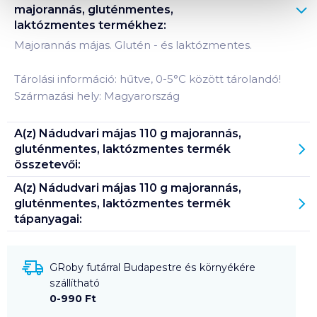
majorannás, gluténmentes,
laktózmentes
termékhez:
Majorannás májas. Glutén - és laktózmentes.
Tárolási információ: hűtve, 0-5°C között tárolandó!
Származási hely: Magyarország
A(z)
Nádudvari májas 110 g majorannás,
gluténmentes, laktózmentes
termék
összetevői:
A(z)
Nádudvari májas 110 g majorannás,
gluténmentes, laktózmentes
termék
tápanyagai:
GRoby futárral Budapestre és környékére
szállítható
0-990 Ft