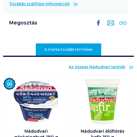
További szállítási információk
Megosztás
A márka további termékei
Az összes
Nádudvari
termék
Új
Nádudvari
Nádudvari élőflórás
görögjoghurt 180 g
kefir 150 g