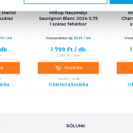
i Merlot
Hilltop Neszmélyi
Hi
 száraz
Sauvignon Blanc 2024 0,75
Char
l száraz fehérbor
s
Ft
/
db
Visszaváltási díj:
50
Ft
/
db
Vissz
db
1 799
Ft /
db
1
er
2 399
Ft /
liter
Kosárba
ba
Kosárba
b
1 karton = 6 db
sárba
+1 karton a kosárba
+1
K
RÓLUNK