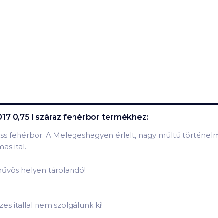
017 0,75 l száraz fehérbor
termékhez:
riss fehérbor. A Melegeshegyen érlelt, nagy múltú történelm
as ital.
, hűvös helyen tárolandó!
es itallal nem szolgálunk ki!