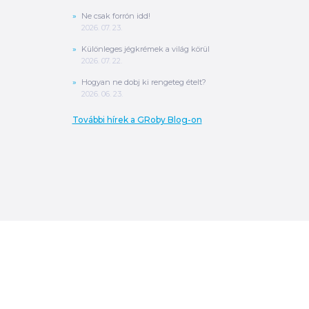
Ne csak forrón idd!
2026. 07. 23.
Különleges jégkrémek a világ körül
2026. 07. 22.
Hogyan ne dobj ki rengeteg ételt?
2026. 06. 23.
További hírek a GRoby Blog-on
0
Ft
ÖSSZESEN
A végösszeg a szállítás költségét, illetve