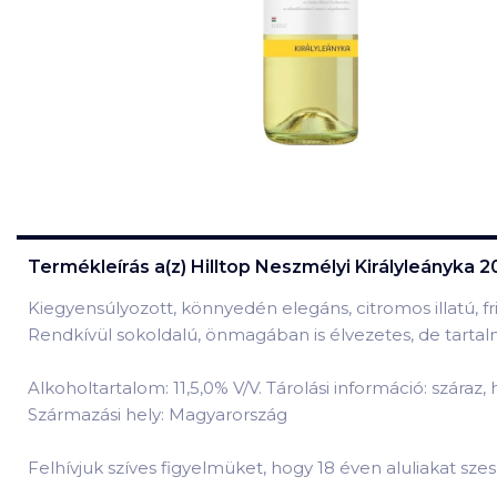
Termékleírás a(z)
Hilltop Neszmélyi Királyleányka 2
Kiegyensúlyozott, könnyedén elegáns, citromos illatú, f
Rendkívül sokoldalú, önmagában is élvezetes, de tartalm
Alkoholtartalom: 11,5,0% V/V. Tárolási információ: száraz
Származási hely: Magyarország
Felhívjuk szíves figyelmüket, hogy 18 éven aluliakat szesz