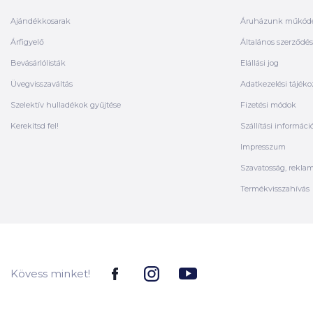
Ajándékkosarak
Áruházunk működ
Árfigyelő
Általános szerződési
Bevásárlólisták
Elállási jog
Üvegvisszaváltás
Adatkezelési tájéko
Szelektív hulladékok gyűjtése
Fizetési módok
Kerekítsd fel!
Szállítási informáci
Impresszum
Szavatosság, rekla
Termékvisszahívás
Kövess minket!