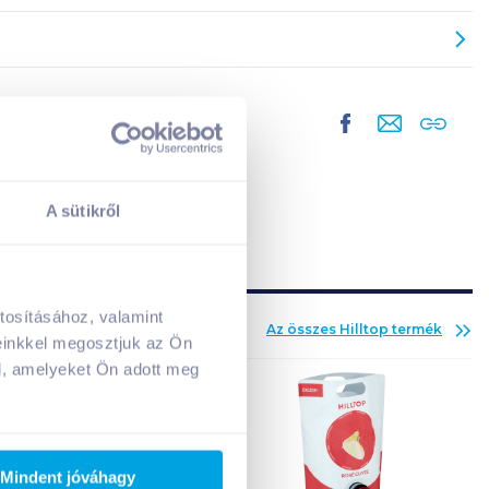
A sütikről
tosításához, valamint
Az összes
Hilltop
termék
A kosarad jelenleg üres.
einkkel megosztjuk az Ön
Adj hozzá termékeket!
l, amelyeket Ön adott meg
Mindent jóváhagy