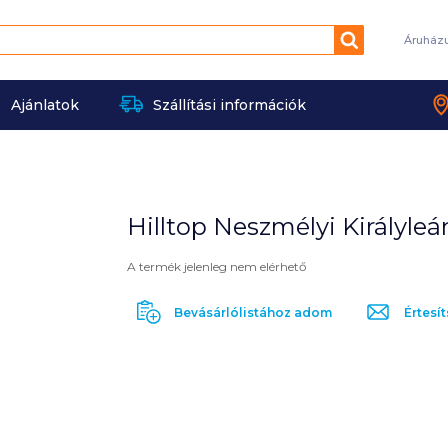
Keresés
Áruház
Ajánlatok
Szállítási információk
Hilltop Neszmélyi Királyleá
A termék jelenleg nem elérhető
Bevásárlólistához adom
Értesít