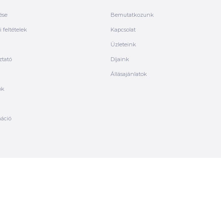
ése
Bemutatkozunk
 feltételek
Kapcsolat
Üzleteink
ztató
Díjaink
Állásajánlatok
ók
máció