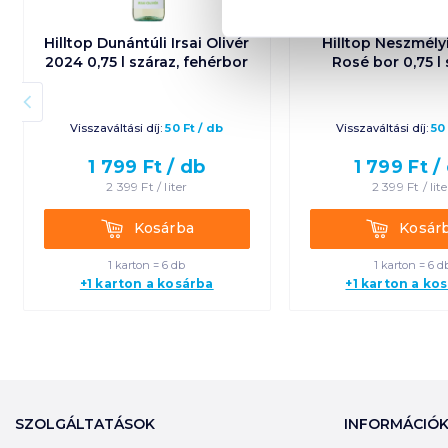
Hilltop Dunántúli Irsai Olivér
Hilltop Neszmély
2024 0,75 l száraz, fehérbor
Rosé bor 0,75 l
Visszaváltási díj:
50
Ft
/
db
Visszaváltási díj:
50
1 799
Ft /
db
1 799
Ft /
2 399
Ft /
liter
2 399
Ft /
lit
Kosárba
Kosárba
Kosárba
Kosár
1 karton = 6 db
1 karton = 6 d
+1 karton a kosárba
+1 karton a ko
SZOLGÁLTATÁSOK
INFORMÁCIÓ