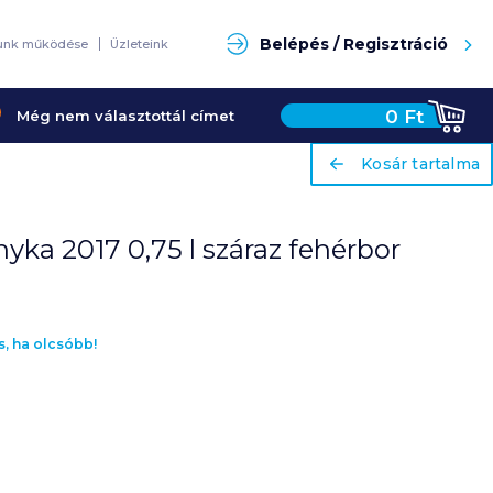
Keresés
Belépés / Regisztráció
unk működése
Üzleteink
0
Ft
Még nem választottál címet
ariaLabel
ariaLabel
Kosár tartalma
Kosár tartalma
nyka 2017 0,75 l száraz fehérbor
s, ha olcsóbb!