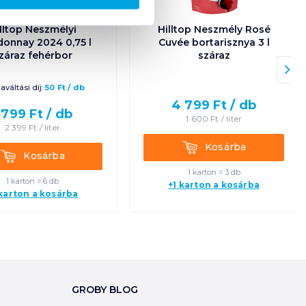
lltop Neszmélyi
Hilltop Neszmély Rosé
donnay 2024 0,75 l
Cuvée bortarisznya 3 l
záraz fehérbor
száraz
aváltási díj:
50
Ft
/
db
4 799
Ft /
db
 799
Ft /
db
1 600
Ft /
liter
2 399
Ft /
liter
Kosárba
Kosárba
Kosárba
Kosárba
1 karton = 3 db
1 karton = 6 db
+1 karton a kosárba
 karton a kosárba
GROBY BLOG