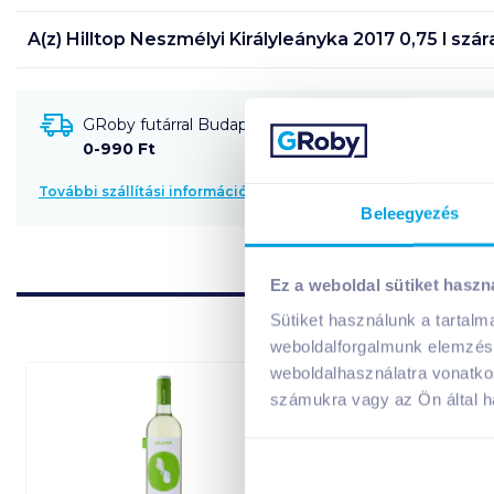
A(z)
Hilltop Neszmélyi Királyleányka 2017 0,75 l szá
GRoby futárral Budapestre és környékére szállítható
0-990 Ft
További szállítási információk
Beleegyezés
Ez a weboldal sütiket haszn
Sütiket használunk a tartal
weboldalforgalmunk elemzésé
weboldalhasználatra vonatko
számukra vagy az Ön által ha