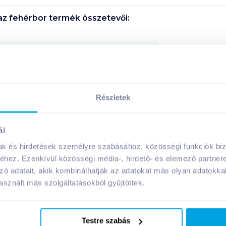
raz fehérbor
termék összetevői:
Megosztás
Részletek
A márka további termékei
ál
mak és hirdetések személyre szabásához, közösségi funkciók biz
hez. Ezenkívül közösségi média-, hirdető- és elemező partner
zó adatait, akik kombinálhatják az adatokat más olyan adatokka
sznált más szolgáltatásokból gyűjtöttek.
Testre szabás