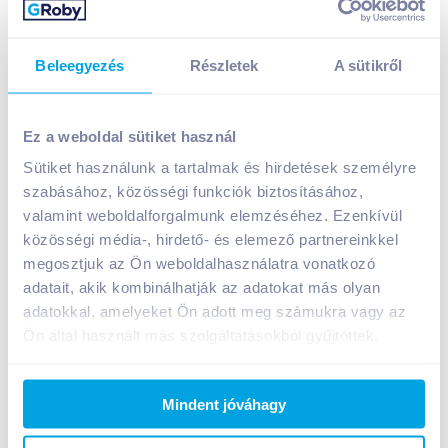
Beleegyezés
Részletek
A sütikről
Ez a weboldal sütiket használ
Sütiket használunk a tartalmak és hirdetések személyre
Black Rose kontakt grillsütő 1500 W
szabásához, közösségi funkciók biztosításához,
valamint weboldalforgalmunk elemzéséhez. Ezenkívül
A termék jelenleg nem elérhető
közösségi média-, hirdető- és elemező partnereinkkel
megosztjuk az Ön weboldalhasználatra vonatkozó
adatait, akik kombinálhatják az adatokat más olyan
Bevásárlólistához adom
Értesíts, ha olcsóbb!
adatokkal, amelyeket Ön adott meg számukra vagy az
Ön által használt más szolgáltatásokból gyűjtöttek.
Termékleírás a(z)
Black Rose kontakt grillsütő
Mindent jóváhagy
1500 W
termékhez:
ELÉRHETŐ A KÉSZLET EREJÉIG!