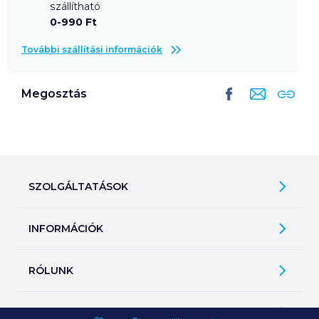
szállítható
0-990 Ft
További szállítási információk
Megosztás
SZOLGÁLTATÁSOK
Ajándékkosarak
INFORMÁCIÓK
Árfigyelő
Áruházunk működése
Bevásárlólisták
RÓLUNK
Általános szerződési feltételek
Üvegvisszaváltás
Bemutatkozunk
Elállási jog
Szelektív hulladékok gyűjtése
GROBY BLOG
Kapcsolat