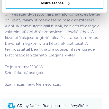
Testre szabás
A Berlinger Haus Black Rose Collection elektromos
grill- és szendvicssütő használható kontakt és beltéri
grillként, valamint melegszendvicsek készítésére.
Ajánljuk hamburger, grill húsok, halak és zöldségek
valamint különböző szendvicsek készítéséhez. A
kivehető olajcsepegtető tálca és a tapadásmentes
bevonat megkönnyíti a készülék tisztítását. A
termosztáttal beállítható a sütés/pirítás erőssége.
Biztonságosan zárható. Elegáns kivitel.
Teljesítmény: 1500 W
Szín: fekete/rose gold
Származási hely: Németország
GRoby futárral Budapestre és környékére