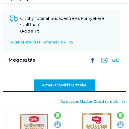
GRoby futárral Budapestre és környékére
szállítható
0-990 Ft
További szállítási információk
Megosztás
A márka további termékei
Az összes
Master Good
termék
gluténmentes
glu
laktózmentes
lak