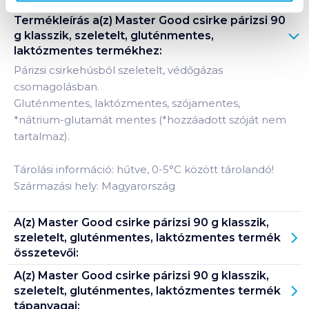
Termékleírás a(z)
Master Good csirke párizsi 90
g klasszik, szeletelt, gluténmentes,
laktózmentes
termékhez:
Párizsi csirkehúsból szeletelt, védőgázas
csomagolásban.
Gluténmentes, laktózmentes, szójamentes,
*
nátrium-glutamát mentes (*hozzáadott szóját nem
tartalmaz).
Tárolási információ: hűtve, 0-5°C között tárolandó!
Származási hely: Magyarország
A(z)
Master Good csirke párizsi 90 g klasszik,
szeletelt, gluténmentes, laktózmentes
termék
összetevői:
A(z)
Master Good csirke párizsi 90 g klasszik,
szeletelt, gluténmentes, laktózmentes
termék
tápanyagai: