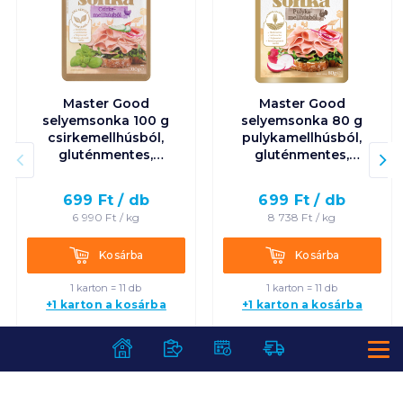
Master Good
Master Good
selyemsonka 100 g
selyemsonka 80 g
csirkemellhúsból,
pulykamellhúsból,
gluténmentes,
gluténmentes,
laktózmentes
laktózmentes
699
Ft /
db
699
Ft /
db
6 990
Ft /
kg
8 738
Ft /
kg
Kosárba
Kosárba
Kosárba
Kosárba
1 karton = 11 db
1 karton = 11 db
+1 karton a kosárba
+1 karton a kosárba