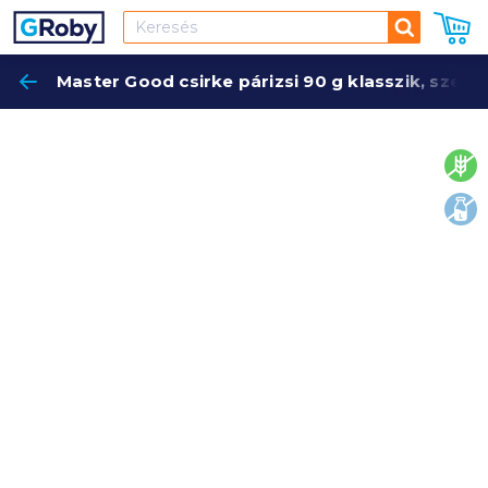
Keresés
Master Good csirke párizsi 90 g klasszik, szele
Keres
glut
lakt