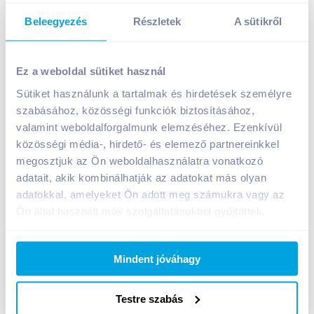
Beleegyezés
Részletek
A sütikről
Master Good csirke párizsi 90 g klasszik, szeletelt,
gluténmentes, laktózmentes
Ez a weboldal sütiket használ
339
Ft /
db
Sütiket használunk a tartalmak és hirdetések személyre
Egységár:
3 767
Ft /
kg
szabásához, közösségi funkciók biztosításához,
Nettó eladási ár:
267
Ft /
db
(
27
% áfa)
valamint weboldalforgalmunk elemzéséhez. Ezenkívül
közösségi média-, hirdető- és elemező partnereinkkel
megosztjuk az Ön weboldalhasználatra vonatkozó
Kosárba
Kosárba
adatait, akik kombinálhatják az adatokat más olyan
adatokkal, amelyeket Ön adott meg számukra vagy az
1 karton = 11 db
Ön által használt más szolgáltatásokból gyűjtöttek.
+1 karton a kosárba
Mindent jóváhagy
Bevásárlólistához adom
Értesíts, ha olcsóbb!
Testre szabás