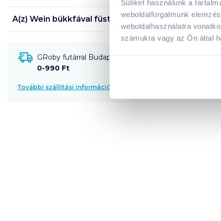
Sütiket használunk a tartal
weboldalforgalmunk elemzésé
A(z)
Wein bükkfával füstölt light sonka 100 g szelet
weboldalhasználatra vonatko
számukra vagy az Ön által ha
GRoby futárral Budapestre és környékére szállítható
0-990 Ft
További szállítási információk