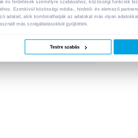
mak és hirdetések személyre szabásához, közösségi funkciók biz
hez. Ezenkívül közösségi média-, hirdető- és elemező partner
elt
termék tápanyagai:
zó adatait, akik kombinálhatják az adatokat más olyan adatokka
sznált más szolgáltatásokból gyűjtöttek.
Megosztás
Testre szabás