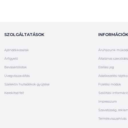
SZOLGÁLTATÁSOK
INFORMÁCIÓ
Ajándékkosarak
Áruházunk működ
Árfigyelő
Általános szerződési
Bevásárlólisták
Elállási jog
Üvegvisszaváltás
Adatkezelési tájéko
Szelektív hulladékok gyűjtése
Fizetési módok
Kerekítsd fel!
Szállítási informáci
Impresszum
Szavatosság, rekla
Termékvisszahívás