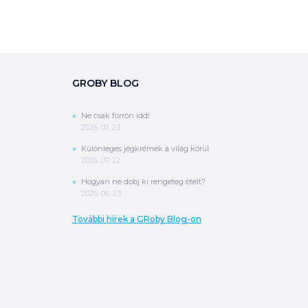
GROBY BLOG
0
Ft
ÖSSZESEN
Ne csak forrón idd!
A végösszeg a szállítás költségét, illetve
2026. 07. 23.
MPL szállítás esetén a csomagolási
költséget nem tartalmazza.
További
Különleges jégkrémek a világ körül
információ
2026. 07. 22.
Hogyan ne dobj ki rengeteg ételt?
2026. 06. 23.
MEGRENDELÉS
További hírek a GRoby Blog-on