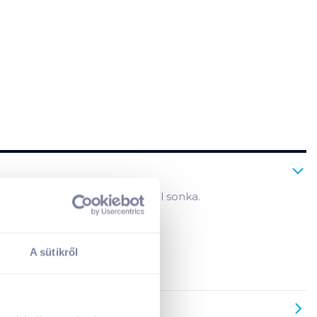
 zsírt tartalmaz, mint a normál sonka.
A kosarad jelenleg üres.
A sütikről
Adj hozzá termékeket!