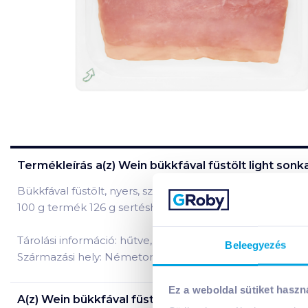
Termékleírás a(z)
Wein bükkfával füstölt light sonka
Bükkfával füstölt, nyers, szeletelt, lassan pácolt sonka
100 g termék 126 g sertéshúsból készült.
Tárolási információ: hűtve, 0-7°C között tárolandó!
Beleegyezés
Származási hely: Németország
Ez a weboldal sütiket haszn
A(z)
Wein bükkfával füstölt light sonka 100 g szelet