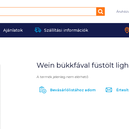
Keresés
Áruház
Ajánlatok
Szállítási információk
Wein bükkfával füstölt ligh
A termék jelenleg nem elérhető
Bevásárlólistához adom
Értesít