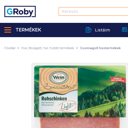
TERMÉKEK
Listáim
Főoldal
Hús, felvágott, hal, hűtött termékek
Csomagolt hústermékek