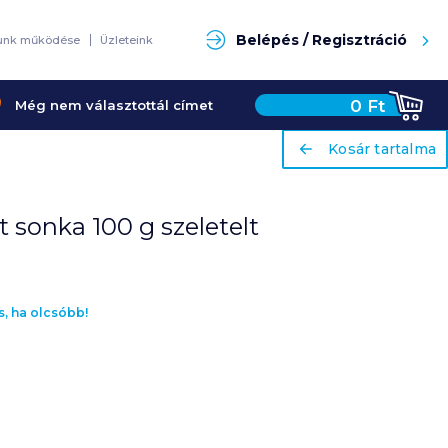
ariaLabel
Kosár tartalma
Keresés
Belépés / Regisztráció
unk működése
Üzleteink
0
Ft
Még nem választottál címet
ariaLabel
Kosár tartalma
t sonka 100 g szeletelt
s, ha olcsóbb!