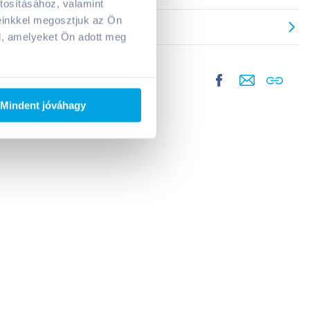
tosításához, valamint
einkkel megosztjuk az Ön
l, amelyeket Ön adott meg
Mindent jóváhagy