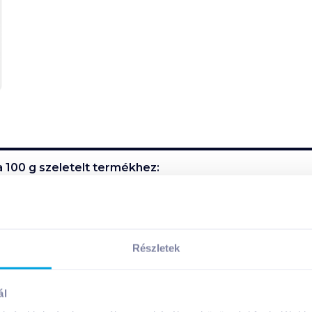
 100 g szeletelt
termékhez:
 sertéscombból. Csökkentett zsírtartalomú, 30%-kal kevesebb
Részletek
ál
elt
termék összetevői: