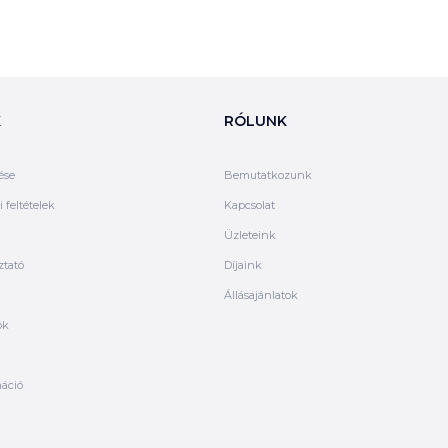
K
RÓLUNK
ése
Bemutatkozunk
 feltételek
Kapcsolat
Üzleteink
ztató
Díjaink
Állásajánlatok
ók
máció