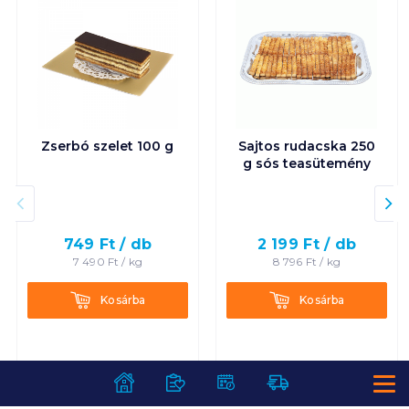
Zserbó szelet 100 g
Sajtos rudacska 250
g sós teasütemény
749
Ft /
db
2 199
Ft /
db
7 490
Ft /
kg
8 796
Ft /
kg
Kosárba
Kosárba
Kosárba
Kosárba