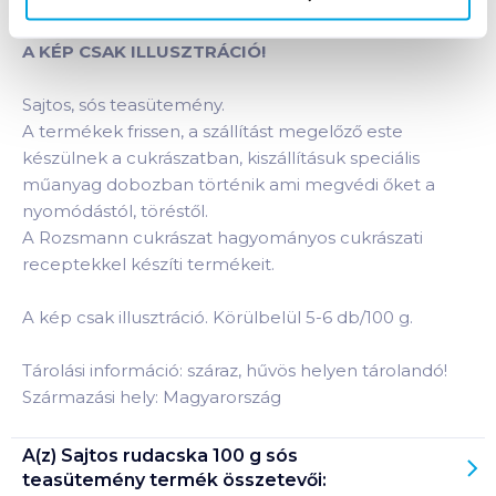
teasütemény
termékhez:
A KÉP CSAK ILLUSZTRÁCIÓ!
Sajtos, sós teasütemény.
A termékek frissen, a szállítást megelőző este
készülnek a cukrászatban, kiszállításuk speciális
műanyag dobozban történik ami megvédi őket a
nyomódástól, töréstől.
A Rozsmann cukrászat hagyományos cukrászati
receptekkel készíti termékeit.
A kép csak illusztráció. Körülbelül 5-6 db/100 g.
Tárolási információ: száraz, hűvös helyen tárolandó!
Származási hely: Magyarország
A(z)
Sajtos rudacska 100 g sós
teasütemény
termék összetevői: