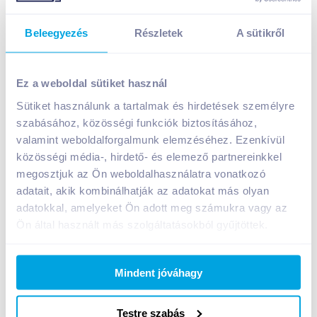
Beleegyezés
Részletek
A sütikről
Sajtos rudacska 100 g sós teasütemény
899
Ft /
db
Ez a weboldal sütiket használ
Egységár:
8 990
Ft /
kg
Sütiket használunk a tartalmak és hirdetések személyre
Nettó eladási ár:
762
Ft /
db
(
18
% áfa)
szabásához, közösségi funkciók biztosításához,
valamint weboldalforgalmunk elemzéséhez. Ezenkívül
közösségi média-, hirdető- és elemező partnereinkkel
Kosárba
Kosárba
megosztjuk az Ön weboldalhasználatra vonatkozó
adatait, akik kombinálhatják az adatokat más olyan
adatokkal, amelyeket Ön adott meg számukra vagy az
Ön által használt más szolgáltatásokból gyűjtöttek.
Bevásárlólistához adom
Értesíts, ha olcsóbb!
Mindent jóváhagy
Testre szabás
Termékleírás a(z)
Sajtos rudacska 100 g sós