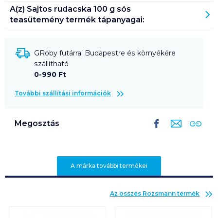
A(z)
Sajtos rudacska 100 g sós
teasütemény
termék tápanyagai:
GRoby futárral Budapestre és környékére
szállítható
0-990 Ft
További szállítási információk
Megosztás
A márka további termékei
Az összes
Rozsmann
termék