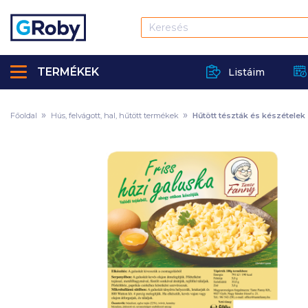
TERMÉKEK
Listáim
Főoldal
Hús, felvágott, hal, hűtött termékek
Hűtött tészták és készételek