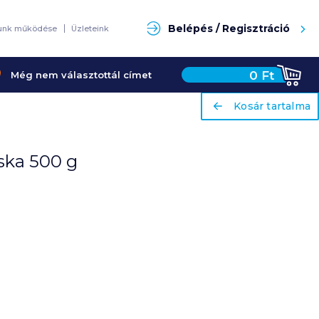
Keresés
Belépés / Regisztráció
unk működése
Üzleteink
0
Ft
Még nem választottál címet
ariaLabel
ariaLabel
Kosár tartalma
Kosár tartalma
uska 500 g