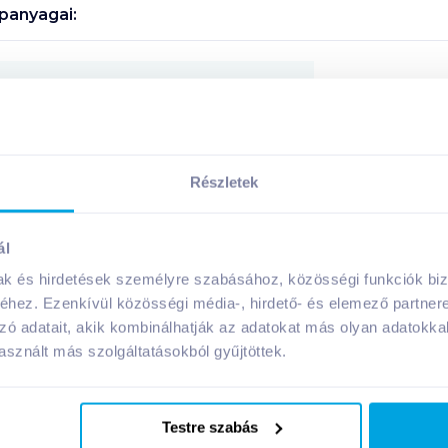
panyagai:
Megosztás
Részletek
A márka további termékei
ál
mak és hirdetések személyre szabásához, közösségi funkciók biz
hez. Ezenkívül közösségi média-, hirdető- és elemező partner
zó adatait, akik kombinálhatják az adatokat más olyan adatokka
sznált más szolgáltatásokból gyűjtöttek.
Testre szabás