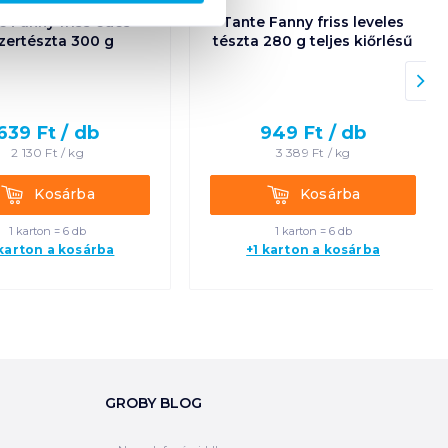
e Fanny friss édes
Tante Fanny friss leveles
nzertészta 300 g
tészta 280 g teljes kiőrlésű
639
Ft /
db
949
Ft /
db
2 130
Ft /
kg
3 389
Ft /
kg
Kosárba
Kosárba
Kosárba
Kosárba
1 karton = 6 db
1 karton = 6 db
 karton a kosárba
+1 karton a kosárba
GROBY BLOG