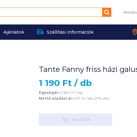
Keresés
Áruház
Ajánlatok
Szállítási információk
Tante Fanny friss házi gal
1 190
Ft /
db
Egységár:
2 380
Ft /
kg
Nettó eladási ár:
937
Ft /
db
(
27
% áfa)
Kosárba
Kosárba