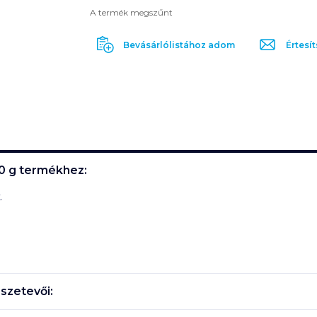
A termék megszűnt
Bevásárlólistához adom
Értesít
0 g
termékhez:
.
szetevői: