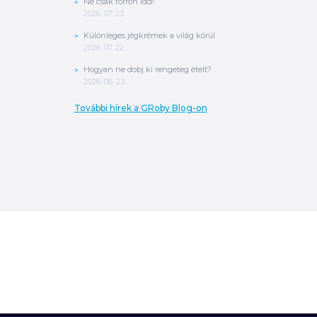
Ne csak forrón idd!
2026. 07. 23.
Különleges jégkrémek a világ körül
2026. 07. 22.
Hogyan ne dobj ki rengeteg ételt?
2026. 06. 23.
További hírek a GRoby Blog-on
0
Ft
ÖSSZESEN
A végösszeg a szállítás költségét, illetve
MPL szállítás esetén a csomagolási
költséget nem tartalmazza.
További