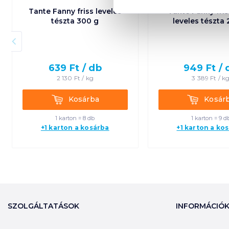
Tante Fanny friss leveles
Tante Fanny fris
tészta 300 g
leveles tészta
639
Ft /
db
949
Ft /
2 130
Ft /
kg
3 389
Ft /
k
Kosárba
Kosárba
Kosárba
Kosár
1 karton = 8 db
1 karton = 9 d
+1 karton a kosárba
+1 karton a ko
SZOLGÁLTATÁSOK
INFORMÁCIÓ