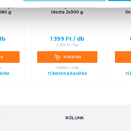
s vajas
Tante Fanny friss leveles
Tant
 280 g
tészta 2x300 g
li
db
1 399
Ft /
db
g
2 332
Ft /
kg
Kosárba
ba
Kosárba
b
1 karton = 4 db
sárba
+1 karton a kosárba
+1
K
RÓLUNK