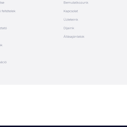
ése
Bemutatkozunk
 feltételek
Kapcsolat
Üzleteink
ztató
Díjaink
Állásajánlatok
ók
máció