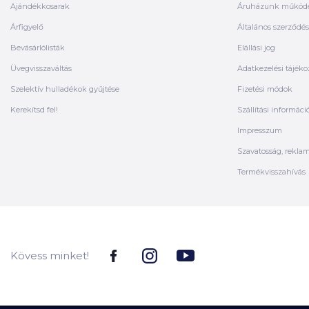
Ajándékkosarak
Áruházunk működ
Árfigyelő
Általános szerződési
Bevásárlólisták
Elállási jog
Üvegvisszaváltás
Adatkezelési tájéko
Szelektív hulladékok gyűjtése
Fizetési módok
Kerekítsd fel!
Szállítási informáci
Impresszum
Szavatosság, rekla
Termékvisszahívás
Kövess minket!