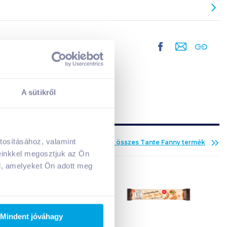
A sütikről
tosításához, valamint
Az összes
Tante Fanny
termék
A kosarad jelenleg üres.
einkkel megosztjuk az Ön
Adj hozzá termékeket!
l, amelyeket Ön adott meg
Mindent jóváhagy