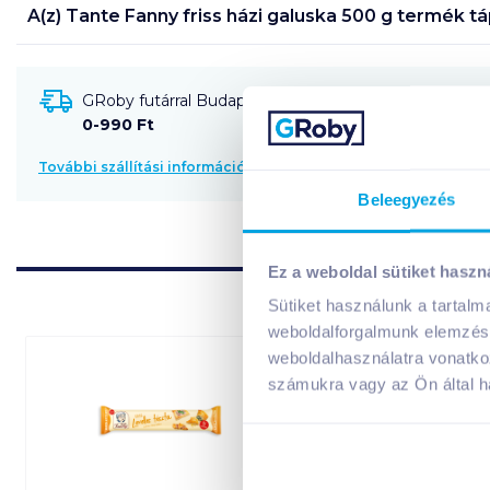
A(z)
Tante Fanny friss házi galuska 500 g
termék tá
GRoby futárral Budapestre és környékére szállítható
0-990 Ft
További szállítási információk
Beleegyezés
Ez a weboldal sütiket haszn
Sütiket használunk a tartal
weboldalforgalmunk elemzésé
weboldalhasználatra vonatko
számukra vagy az Ön által ha