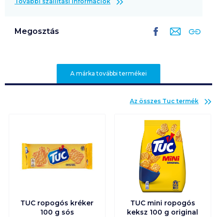
További szállítási információk
Megosztás
A márka további termékei
Az összes
Tuc
termék
TUC ropogós kréker
TUC mini ropogós
100 g sós
keksz 100 g original