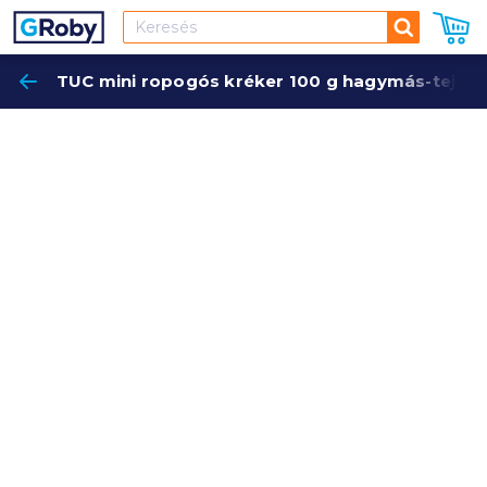
Keresés
TUC mini ropogós kréker 100 g hagymás-tejföl
Keres