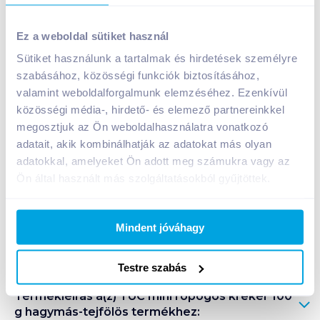
TUC mini ropogós kréker 100 g hagymás-tejfölös
Ez a weboldal sütiket használ
499
Ft /
db
Sütiket használunk a tartalmak és hirdetések személyre
Egységár:
4 990
Ft /
kg
szabásához, közösségi funkciók biztosításához,
Nettó eladási ár:
423
Ft /
db
(
18
% áfa)
valamint weboldalforgalmunk elemzéséhez. Ezenkívül
közösségi média-, hirdető- és elemező partnereinkkel
Kosárba
megosztjuk az Ön weboldalhasználatra vonatkozó
Kosárba
adatait, akik kombinálhatják az adatokat más olyan
adatokkal, amelyeket Ön adott meg számukra vagy az
1 karton = 21 db
Ön által használt más szolgáltatásokból gyűjtöttek.
+1 karton a kosárba
Mindent jóváhagy
Bevásárlólistához adom
Értesíts, ha olcsóbb!
Testre szabás
Termékleírás a(z)
TUC mini ropogós kréker 100
g hagymás-tejfölös
termékhez: