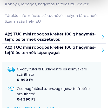
Könnyű, ropogós, hagymás-tejfölös ízű kréker.
Tárolási információ: száraz, hűvös helyen tárolandó!
Származási hely: EU
A(z)
TUC mini ropogós kréker 100 g hagymás-
tejfölös
termék összetevői:
A(z)
TUC mini ropogós kréker 100 g hagymás-
tejfölös
termék tápanyagai:
GRoby futárral Budapestre és környékére
szállítható
0-990 Ft
Csomagfutárral az ország egész területére
szállítható!
0-1 990 Ft