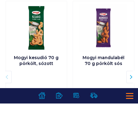
Mogyi kesudió 70 g
Mogyi mandulabél
pörkölt, sózott
70 g pörkölt sós
899
Ft /
db
899
Ft /
db
12 843
Ft /
kg
12 843
Ft /
kg
Kosárba
Kosárba
Kosárba
Kosárba
1 karton = 30 db
1 karton = 30 db
+1 karton a kosárba
+1 karton a kosárba