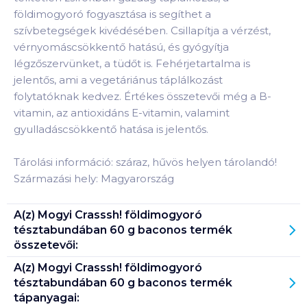
földimogyoró fogyasztása is segíthet a
szívbetegségek kivédésében. Csillapítja a vérzést,
vérnyomáscsökkentő hatású, és gyógyítja
légzőszervünket, a tüdőt is. Fehérjetartalma is
jelentős, ami a vegetáriánus táplálkozást
folytatóknak kedvez. Értékes összetevői még a B-
vitamin, az antioxidáns E-vitamin, valamint
gyulladáscsökkentő hatása is jelentős.
Tárolási információ: száraz, hűvös helyen tárolandó!
Származási hely: Magyarország
A(z)
Mogyi Crasssh! földimogyoró
tésztabundában 60 g baconos
termék
összetevői:
A(z)
Mogyi Crasssh! földimogyoró
tésztabundában 60 g baconos
termék
tápanyagai: