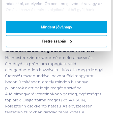
adatokkal, amelyeket Ön adott meg számukra vagy az
+1 karton a kosárba
Ön által használt más szolgáltatásokból gyűjtöttek.
Bevásárlólistához adom
Értesíts, ha olcsóbb!
Mindent jóváhagy
Testre szabás
Termékleírás a(z)
Mogyi Crasssh! földimogyoró
tésztabundában 60 g baconos
termékhez:
Ha mesteri szintre szeretné emelni a nassolás
élményét, a prémium ropogtatnivaló
elengedhetetlen hozzávaló – kóstolja meg a Mogyi
Crasssh! tésztabundával bevont földimogyorót
bacon ízesítésben, amely minden bizonnyal
pillanatok alatt belopja magát a szívébe!
A földimogyoró vitaminokban gazdag, egészséges
táplálék. Olajtartalma magas (kb. 40-50%),
koleszterin csökkentő hatású. Az egyszeresen
telítetlen zsírokban gazdag táplálkozás, a