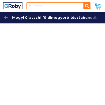
Keresés
Mogyi Crasssh! földimogyoró tésztabundában 
Keres