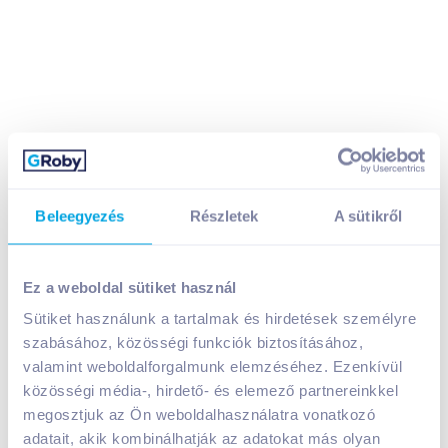
Beleegyezés
Részletek
A sütikről
Mogyi Crasssh! földimogyoró tésztabundában 60 g
baconos
369
Ft /
db
Ez a weboldal sütiket használ
Egységár:
6 150
Ft /
kg
Sütiket használunk a tartalmak és hirdetések személyre
Nettó eladási ár:
313
Ft /
db
(
18
% áfa)
szabásához, közösségi funkciók biztosításához,
valamint weboldalforgalmunk elemzéséhez. Ezenkívül
Kosárba
közösségi média-, hirdető- és elemező partnereinkkel
Kosárba
megosztjuk az Ön weboldalhasználatra vonatkozó
adatait, akik kombinálhatják az adatokat más olyan
1 karton = 30 db