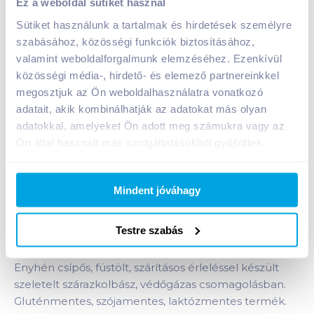
Ez a weboldal sütiket használ
Nettó eladási ár:
708
Ft /
db
(
27
% áfa)
Sütiket használunk a tartalmak és hirdetések személyre
szabásához, közösségi funkciók biztosításához,
Kosárba
Kosárba
valamint weboldalforgalmunk elemzéséhez. Ezenkívül
közösségi média-, hirdető- és elemező partnereinkkel
megosztjuk az Ön weboldalhasználatra vonatkozó
A termék megszűnt
adatait, akik kombinálhatják az adatokat más olyan
adatokkal, amelyeket Ön adott meg számukra vagy az
Ön által használt más szolgáltatásokból gyűjtöttek.
Bevásárlólistához adom
Értesíts, ha olcsóbb!
Mindent jóváhagy
Termékleírás a(z)
PICK Míves parasztkolbász 70
Testre szabás
g szeletelt, gluténmentes,
laktózmentes
termékhez:
Enyhén csípős, füstölt, szárításos érleléssel készült
szeletelt szárazkolbász, védőgázas csomagolásban.
Gluténmentes, szójamentes, laktózmentes termék.