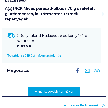
összetevői:
A(z)
PICK Míves parasztkolbász 70 g szeletelt,
gluténmentes, laktózmentes
termék
tápanyagai:
GRoby futárral Budapestre és környékére
szállítható
0-990 Ft
További szállítási információk
Megosztás
A márka további termékei
Az összes
Pick
termék