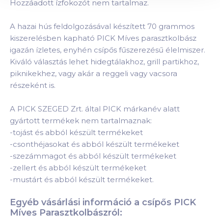
Hozzáadott ízfokozót nem tartalmaz.
A hazai hús feldolgozásával készített 70 grammos
kiszerelésben kapható PICK Míves parasztkolbász
igazán ízletes, enyhén csípős fűszerezésű élelmiszer.
Kiváló választás lehet hidegtálakhoz, grill partikhoz,
piknikekhez, vagy akár a reggeli vagy vacsora
részeként is.
A PICK SZEGED Zrt. által PICK márkanév alatt
gyártott termékek nem tartalmaznak:
-tojást és abból készült termékeket
-csonthéjasokat és abból készült termékeket
-szezámmagot és abból készült termékeket
-zellert és abból készült termékeket
-mustárt és abból készült termékeket.
Egyéb vásárlási információ a csípős PICK
Míves Parasztkolbászról: