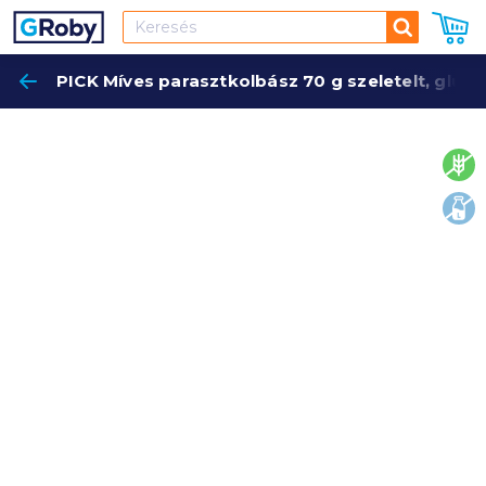
Keresés
PICK Míves parasztkolbász 70 g szeletelt, glu
Keres
glut
lakt