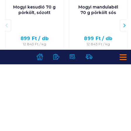
Mogyi kesudió 70 g
Mogyi mandulabél
pörkölt, sózott
70 g pörkölt sós
899
Ft /
db
899
Ft /
db
12 843
Ft /
kg
12 843
Ft /
kg
Kosárba
Kosárba
Kosárba
Kosárba
1 karton = 30 db
1 karton = 30 db
+1 karton a kosárba
+1 karton a kosárba
SZOLGÁLTATÁSOK