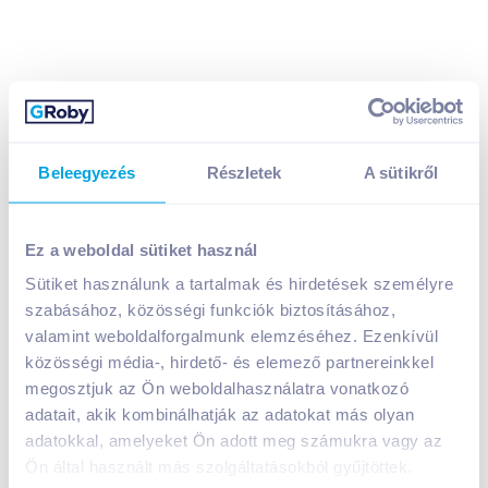
Beleegyezés
Részletek
A sütikről
Mogyi Micro Pop pattogatni való kukorica 80 g sült
bacon ízű
349
Ft /
db
Ez a weboldal sütiket használ
Egységár:
4 363
Ft /
kg
Sütiket használunk a tartalmak és hirdetések személyre
Nettó eladási ár:
275
Ft /
db
(
27
% áfa)
szabásához, közösségi funkciók biztosításához,
valamint weboldalforgalmunk elemzéséhez. Ezenkívül
közösségi média-, hirdető- és elemező partnereinkkel
Kosárba
Kosárba
megosztjuk az Ön weboldalhasználatra vonatkozó
adatait, akik kombinálhatják az adatokat más olyan
adatokkal, amelyeket Ön adott meg számukra vagy az
A termék megszűnt
Ön által használt más szolgáltatásokból gyűjtöttek.