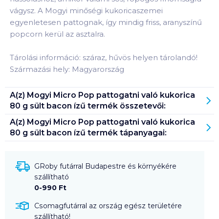
vágysz. A Mogyi minőségi kukoricaszemei
egyenletesen pattognak, így mindig friss, aranyszínű
popcorn kerül az asztalra.
Tárolási információ: száraz, hűvös helyen tárolandó!
Származási hely: Magyarország
A(z)
Mogyi Micro Pop pattogatni való kukorica
80 g sült bacon ízű
termék összetevői:
A(z)
Mogyi Micro Pop pattogatni való kukorica
80 g sült bacon ízű
termék tápanyagai:
GRoby futárral Budapestre és környékére
szállítható
0-990 Ft
Csomagfutárral az ország egész területére
szállítható!