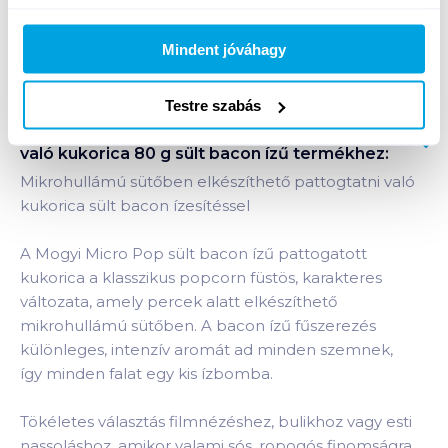
Mindent jóváhagy
Bevásárlólistához adom
Értesíts, ha olcsóbb!
Testre szabás
Termékleírás a(z)
Mogyi Micro Pop pattogatni
való kukorica 80 g sült bacon ízű
termékhez:
Mikrohullámú sütőben elkészíthető pattogtatni való
kukorica sült bacon ízesítéssel
A Mogyi Micro Pop sült bacon ízű pattogatott
kukorica a klasszikus popcorn füstös, karakteres
változata, amely percek alatt elkészíthető
mikrohullámú sütőben. A bacon ízű fűszerezés
különleges, intenzív aromát ad minden szemnek,
így minden falat egy kis ízbomba.
Tökéletes választás filmnézéshez, bulikhoz vagy esti
nassoláshoz, amikor valami sós, ropogós finomságra