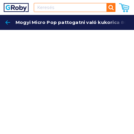
Keresés
Mogyi Micro Pop pattogatni való kukorica 80 g 
Keres