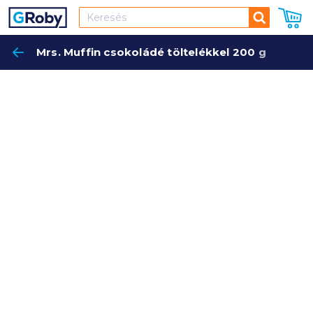
Keresés
Mrs. Muffin csokoládé töltelékkel 200 g
Keres