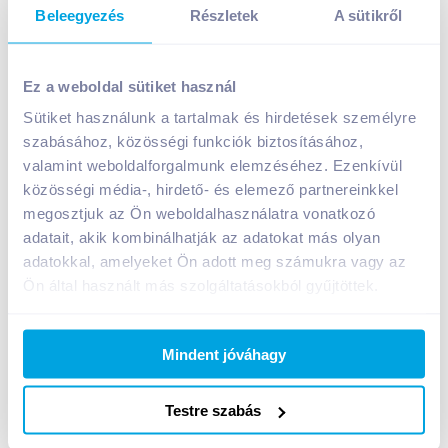
Beleegyezés
Részletek
A sütikről
Mrs. Muffin csokoládé töltelékkel 200 g
Ez a weboldal sütiket használ
1 599
Ft /
db
Sütiket használunk a tartalmak és hirdetések személyre
Egységár:
7 995
Ft /
kg
Nettó eladási ár:
1 355
Ft /
db
(
18
% áfa)
szabásához, közösségi funkciók biztosításához,
valamint weboldalforgalmunk elemzéséhez. Ezenkívül
közösségi média-, hirdető- és elemező partnereinkkel
Kosárba
Kosárba
megosztjuk az Ön weboldalhasználatra vonatkozó
adatait, akik kombinálhatják az adatokat más olyan
adatokkal, amelyeket Ön adott meg számukra vagy az
1 karton = 12 db
+1 karton a kosárba
Ön által használt más szolgáltatásokból gyűjtöttek.
Mindent jóváhagy
Bevásárlólistához adom
Értesíts, ha olcsóbb!
Testre szabás
Termékleírás a(z)
Mrs. Muffin csokoládé