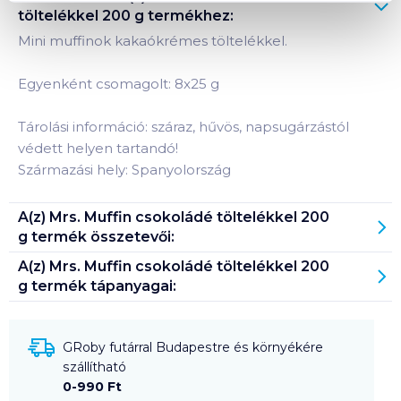
töltelékkel 200 g
termékhez:
Mini muffinok kakaókrémes töltelékkel.
Egyenként csomagolt: 8x25 g
Tárolási információ: száraz, hűvös, napsugárzástól
védett helyen tartandó!
Származási hely: Spanyolország
A(z)
Mrs. Muffin csokoládé töltelékkel 200
g
termék összetevői:
A(z)
Mrs. Muffin csokoládé töltelékkel 200
g
termék tápanyagai:
GRoby futárral Budapestre és környékére
szállítható
0-990 Ft