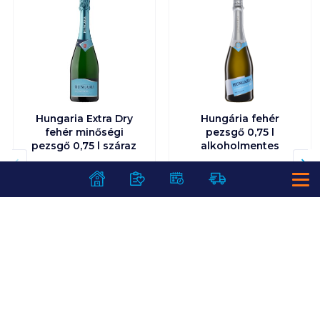
Hungaria Extra Dry
Hungária fehér
fehér minőségi
pezsgő 0,75 l
pezsgő 0,75 l száraz
alkoholmentes
Visszaváltási díj:
50
Ft
/
db
Visszaváltási díj:
50
Ft
/
db
3 999
Ft /
db
3 999
Ft /
db
5 332
Ft /
liter
5 332
Ft /
liter
Kosárba
Kosárba
Kosárba
Kosárba
1 karton = 6 db
1 karton = 6 db
+1 karton a kosárba
+1 karton a kosárba