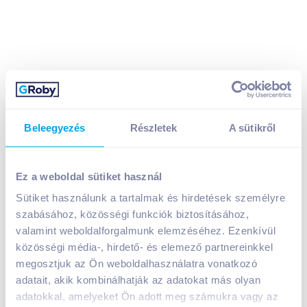
Beleegyezés
Részletek
A sütikről
Hungaria Extra Dry fehér minőségi pezsgő 0,2 l
száraz
1 099
Ft /
db
Ez a weboldal sütiket használ
Egységár:
5 495
Ft /
liter
Sütiket használunk a tartalmak és hirdetések személyre
Nettó eladási ár:
865
Ft /
db
(
27
% áfa)
szabásához, közösségi funkciók biztosításához,
Visszaváltási díj:
50
Ft
/
db
valamint weboldalforgalmunk elemzéséhez. Ezenkívül
közösségi média-, hirdető- és elemező partnereinkkel
Kosárba
megosztjuk az Ön weboldalhasználatra vonatkozó
Kosárba
adatait, akik kombinálhatják az adatokat más olyan
adatokkal, amelyeket Ön adott meg számukra vagy az
1 karton = 24 db