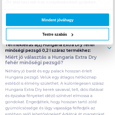
Ön által használt más szolgáltatásokból gyűjtöttek.
+1 karton a kosárba
Mindent jóváhagy
Bevásárlólistához adom
Értesíts, ha olcsóbb!
Testre szabás
Termékleírás a(z)
Hungaria Extra Dry fehér
minőségi pezsgő 0,2 l száraz
termékhez:
Miért jó választás a Hungaria Extra Dry
fehér minőségi pezsgő?
Néhány jó barát és egy palack hosszan érlelt
Hungaria pezsgő. Velük egy átlagos hétköznap
estéből is élmény születhet. A különlegesen száraz
Hungaria Extra Dry kerek savaival, telt, diós illatával
és éjszakai fényeket idéző színével elmossa a
gondokat. Engedjétek, hogy hosszan tartó zöld
gyümölcsössége és lágy vajassága felfedjék az
estében rejlő lehetőségeket! Adjátok át magatokat