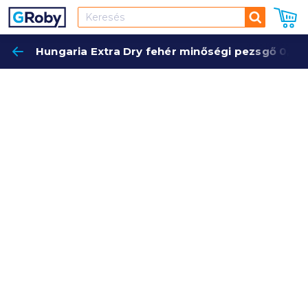
Keresés
Hungaria Extra Dry fehér minőségi pezsgő 0,2 l
Keres