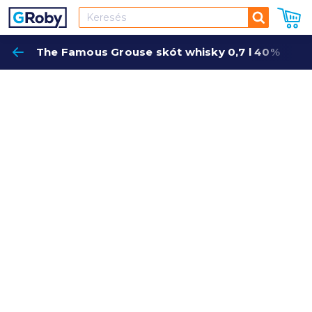
Keresés
The Famous Grouse skót whisky 0,7 l 40%
Keres