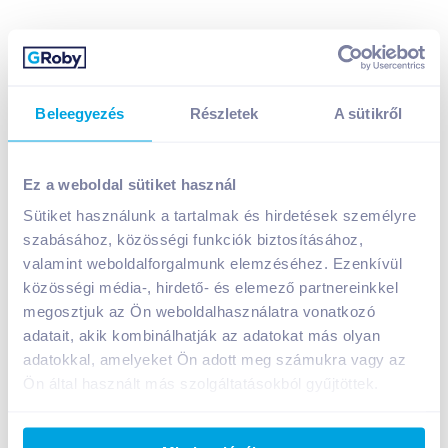
Beleegyezés
Részletek
A sütikről
The Famous Grouse skót whisky 0,7 l 40%
7 990
Ft /
db
Ez a weboldal sütiket használ
Egységár:
11 415
Ft /
liter
Sütiket használunk a tartalmak és hirdetések személyre
Nettó eladási ár:
6 291
Ft /
db
(
27
% áfa)
szabásához, közösségi funkciók biztosításához,
Visszaváltási díj:
50
Ft
/
db
valamint weboldalforgalmunk elemzéséhez. Ezenkívül
közösségi média-, hirdető- és elemező partnereinkkel
Kosárba
Kosárba
megosztjuk az Ön weboldalhasználatra vonatkozó
adatait, akik kombinálhatják az adatokat más olyan
adatokkal, amelyeket Ön adott meg számukra vagy az
1 karton = 6 db
+1 karton a kosárba
Ön által használt más szolgáltatásokból gyűjtöttek.