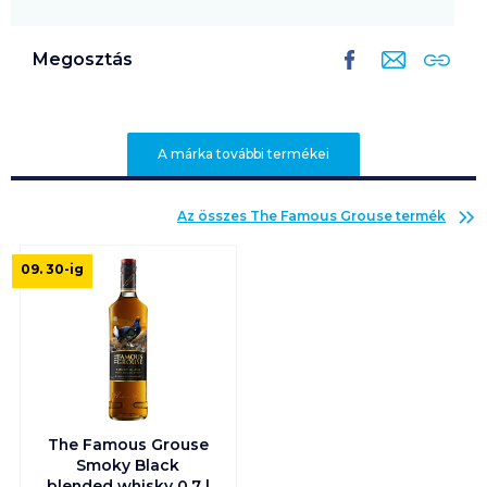
Megosztás
A márka további termékei
Az összes
The Famous Grouse
termék
09. 30
-ig
The Famous Grouse
Smoky Black
blended whisky 0,7 l