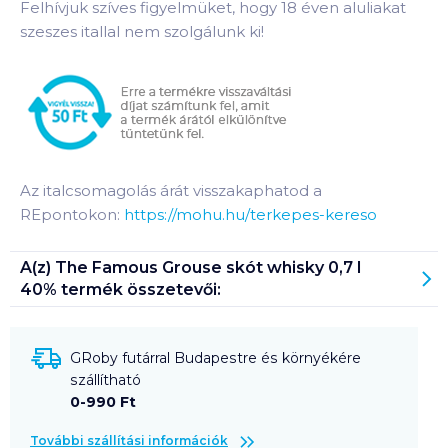
Felhívjuk szíves figyelmüket, hogy 18 éven aluliakat
szeszes itallal nem szolgálunk ki!
Az italcsomagolás árát visszakaphatod a
REpontokon:
https://mohu.hu/terkepes-kereso
A(z)
The Famous Grouse skót whisky 0,7 l
40%
termék összetevői:
GRoby futárral Budapestre és környékére
szállítható
0-990 Ft
További szállítási információk