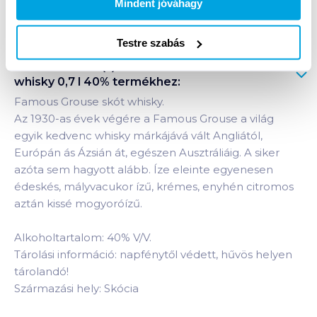
Mindent jóváhagy
Bevásárlólistához adom
Értesíts, ha olcsóbb!
Testre szabás
Termékleírás a(z)
The Famous Grouse skót
whisky 0,7 l 40%
termékhez:
Famous Grouse skót whisky.
Az 1930-as évek végére a Famous Grouse a világ
egyik kedvenc whisky márkájává vált Angliától,
Európán ás Ázsián át, egészen Ausztráliáig. A siker
azóta sem hagyott alább. Íze eleinte egyenesen
édeskés, mályvacukor ízű, krémes, enyhén citromos
aztán kissé mogyoróízű.
Alkoholtartalom: 40% V/V.
Tárolási információ: napfénytől védett, hűvös helyen
tárolandó!
Származási hely: Skócia