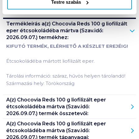
Testre szabás
Termékleírás a(z)
Chocovia Reds 100 g liofilizált
eper étcsokoládéba mártva (Szav.idő:
2026.09.07.)
termékhez:
KIFUTÓ TERMÉK, ELÉRHETŐ A KÉSZLET EREJÉIG!
Étcsokoládéba mártott liofilizált eper.
Tárolási információ: száraz, hűvös helyen tárolandó!
Származási hely: Törökország
A(z)
Chocovia Reds 100 g liofilizált eper
étcsokoládéba mártva (Szav.idő:
2026.09.07.)
termék összetevői:
A(z)
Chocovia Reds 100 g liofilizált eper
étcsokoládéba mártva (Szav.idő:
2026.09.07.)
termék tápanyagai: