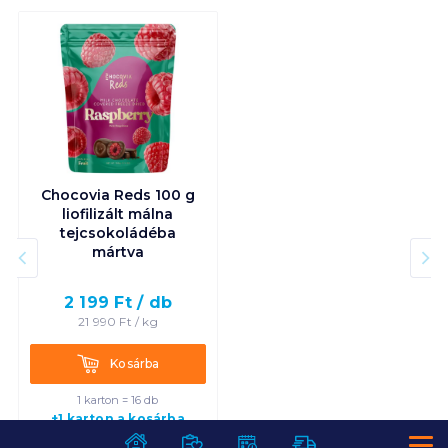
Chocovia Reds 100 g
liofilizált málna
tejcsokoládéba
mártva
2 199
Ft /
db
21 990
Ft /
kg
Kosárba
Kosárba
1 karton = 16 db
+1 karton a kosárba