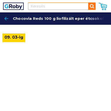
Keresés
Chocovia Reds 100 g liofilizált eper étcsokolád
Keres
09. 03-ig