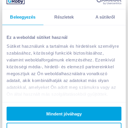
Beleegyezés
Részletek
A sütikről
Chocovia Reds 100 g liofilizált eper étcsokoládéba
mártva (Szav.idő: 2026.09.07.)
Ez a weboldal sütiket használ
1 299
Ft /
db
Sütiket használunk a tartalmak és hirdetések személyre
Kizárólag a webshopban érvényes ár!
szabásához, közösségi funkciók biztosításához,
Egységár:
12 990
Ft /
kg
valamint weboldalforgalmunk elemzéséhez. Ezenkívül
Nettó eladási ár:
1 023
Ft /
db
(
27
% áfa)
közösségi média-, hirdető- és elemező partnereinkkel
megosztjuk az Ön weboldalhasználatra vonatkozó
adatait, akik kombinálhatják az adatokat más olyan
Kosárba
Kosárba
adatokkal, amelyeket Ön adott meg számukra vagy az
Ön által használt más szolgáltatásokból gyűjtöttek.
1 karton = 16 db
+1 karton a kosárba
Mindent jóváhagy
Bevásárlólistához adom
Értesíts, ha olcsóbb!