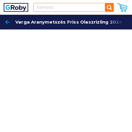
Keresés
Varga Aranymetszés Friss Olaszrizling 2024 0,7
Keres