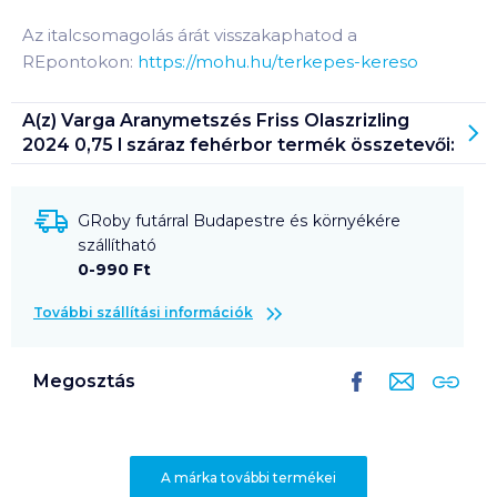
Az italcsomagolás árát visszakaphatod a
REpontokon:
https://mohu.hu/terkepes-kereso
A(z)
Varga Aranymetszés Friss Olaszrizling
2024 0,75 l száraz fehérbor
termék összetevői:
GRoby futárral Budapestre és környékére
szállítható
0-990 Ft
További szállítási információk
Megosztás
A márka további termékei