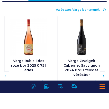
Az összes
Varga bor
termék
Varga Bubis Édes
Varga Zweigelt
rozé bor 2025 0,75 l
Cabernet Sauvignon
édes
2024 0,75 l félédes
vörösbor
Visszaváltási díj:
150
Ft
/
db
Visszaváltási díj:
150
Ft
/
db
1 399
Ft /
db
1 399
Ft /
db
1 865
Ft /
liter
1 865
Ft /
liter
Kosárba
Kosárba
Kosárba
Kosárba