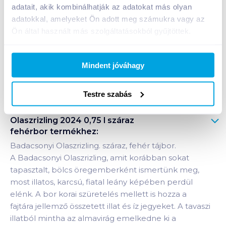
adatait, akik kombinálhatják az adatokat más olyan
adatokkal, amelyeket Ön adott meg számukra vagy az
1 karton = 6 db
+1 karton a kosárba
Ön által használt más szolgáltatásokból gyűjtöttek.
Mindent jóváhagy
Bevásárlólistához adom
Értesíts, ha olcsóbb!
Testre szabás
Termékleírás a(z)
Varga Aranymetszés Friss
Olaszrizling 2024 0,75 l száraz
fehérbor
termékhez:
Badacsonyi Olaszrizling. száraz, fehér tájbor.
A Badacsonyi Olaszrizling, amit korábban sokat
tapasztalt, bölcs öregemberként ismertünk meg,
most illatos, karcsú, fiatal leány képében perdül
elénk. A bor korai szüretelés mellett is hozza a
fajtára jellemző összetett illat és íz jegyeket. A tavaszi
illatból mintha az almavirág emelkedne ki a