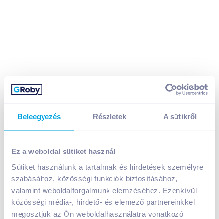
Varga Aranymetszés Friss Olaszrizling 2024 0,75 l
Beleegyezés
Részletek
A sütikről
száraz fehérbor
1 999
Ft /
db
Ez a weboldal sütiket használ
Egységár:
2 665
Ft /
liter
Nettó eladási ár:
1 574
Ft /
db
(
27
% áfa)
Sütiket használunk a tartalmak és hirdetések személyre
Visszaváltási díj:
50
Ft
/
db
szabásához, közösségi funkciók biztosításához,
valamint weboldalforgalmunk elemzéséhez. Ezenkívül
közösségi média-, hirdető- és elemező partnereinkkel
Kosárba
Kosárba
megosztjuk az Ön weboldalhasználatra vonatkozó