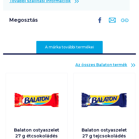
További szállítási információk
Megosztás
A márka további termékei
Az összes
Balaton
termék
Balaton ostyaszelet
Balaton ostyaszelet
27 g étcsokoládés
27 g tejcsokoládés