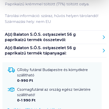
Paprikaízű krémmel töltött (71%) töltött ostya.
Tárolási információ: száraz, hűvös helyen tárolandó!
Származási hely: nem EU
A(z)
Balaton S.Ó.S. ostyaszelet 56 g
paprikaízű
termék összetevői:
A(z)
Balaton S.Ó.S. ostyaszelet 56 g
paprikaízű
termék tápanyagai:
GRoby futárral Budapestre és környékére
szállítható
0-990 Ft
Csomagfutárral az ország egész területére
szállítható!
0-1 990 Ft