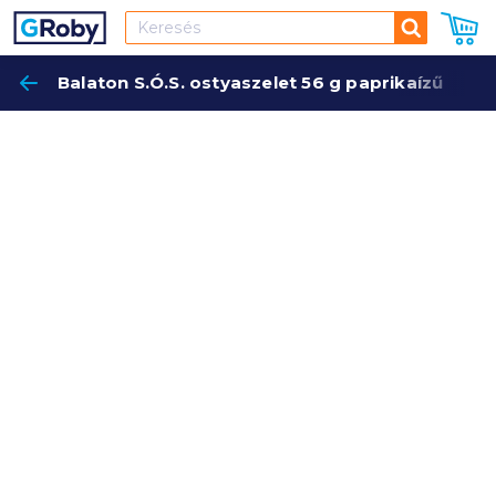
Keresés
Balaton S.Ó.S. ostyaszelet 56 g paprikaízű
Keres