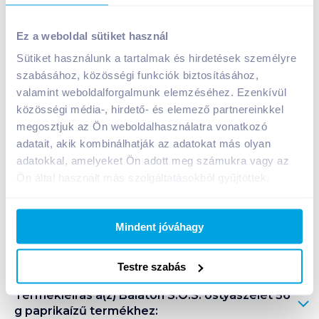
Balaton S.Ó.S. ostyaszelet 56 g paprikaízű
Ez a weboldal sütiket használ
249
Ft /
db
Sütiket használunk a tartalmak és hirdetések személyre
Egységár:
4 446
Ft /
kg
szabásához, közösségi funkciók biztosításához,
Nettó eladási ár:
196
Ft /
db
(
27
% áfa)
valamint weboldalforgalmunk elemzéséhez. Ezenkívül
közösségi média-, hirdető- és elemező partnereinkkel
Kosárba
megosztjuk az Ön weboldalhasználatra vonatkozó
Kosárba
adatait, akik kombinálhatják az adatokat más olyan
adatokkal, amelyeket Ön adott meg számukra vagy az
Ön által használt más szolgáltatásokból gyűjtöttek.
A termék megszűnt
Mindent jóváhagy
Bevásárlólistához adom
Értesíts, ha olcsóbb!
Testre szabás
Termékleírás a(z)
Balaton S.Ó.S. ostyaszelet 56
g paprikaízű
termékhez: