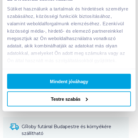
Sütiket használunk a tartalmak és hirdetések személyre
szabásához, közösségi funkciók biztosításához,
valamint weboldalforgalmunk elemzéséhez. Ezenkívül
Eldobható papírpohár 3 dl
közösségi média-, hirdető- és elemező partnereinkkel
A termék jelenleg nem elérhető
megosztjuk az Ön weboldalhasználatra vonatkozó
adatait, akik kombinálhatják az adatokat más olyan
adatokkal, amelyeket Ön adott meg számukra vagy az
Bevásárlólistához adom
Értesíts, ha olcsóbb!
Ön által használt más szolgáltatásokból gyűjtöttek.
Mindent jóváhagy
Termékleírás a(z)
Eldobható papírpohár 3
dl
termékhez:
Testre szabás
Papírból készült, egyszer használatos 3 dl-es pohár.
GRoby futárral Budapestre és környékére
szállítható