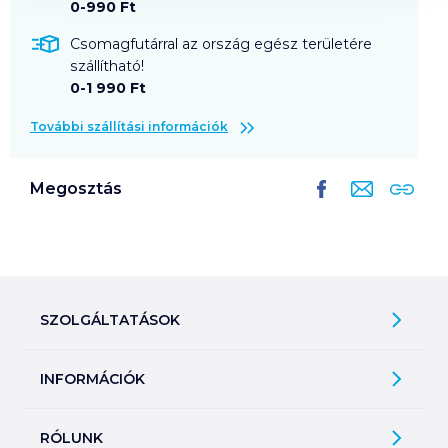
0-990 Ft
Csomagfutárral az ország egész területére
szállítható!
0-1 990 Ft
További szállítási információk
Megosztás
SZOLGÁLTATÁSOK
Ajándékkosarak
INFORMÁCIÓK
Árfigyelő
Áruházunk működése
Bevásárlólisták
RÓLUNK
Általános szerződési feltételek
Üvegvisszaváltás