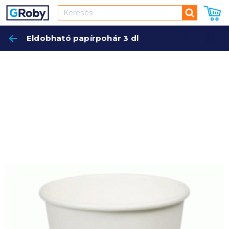
Keresés
Eldobható papírpohár 3 dl
Keres