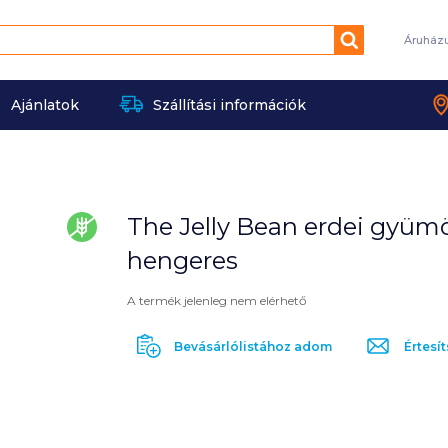
Keresés
Áruház
Ajánlatok
Szállítási információk
The Jelly Bean erdei gyüm
gluténmentes
hengeres
A termék jelenleg nem elérhető
Bevásárlólistához adom
Értesít