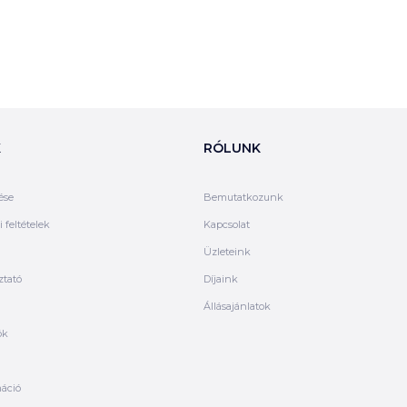
K
RÓLUNK
ése
Bemutatkozunk
 feltételek
Kapcsolat
Üzleteink
ztató
Díjaink
Állásajánlatok
ók
máció