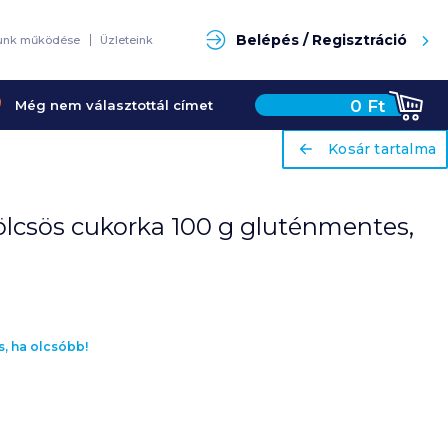
Keresés
Belépés / Regisztráció
unk működése
Üzleteink
ariaLabel
Kosár tartalma
0
Ft
Még nem választottál címet
ariaLabel
Kosár tartalma
ölcsös cukorka 100 g gluténmentes,
s, ha olcsóbb!