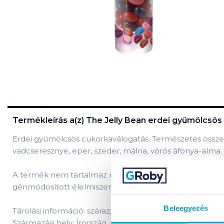
Termékleírás a(z)
The Jelly Bean erdei gyümölcsös
Erdei gyümölcsös cukorkaválogatás. Természetes összete
vadcseresznye, eper, szeder, málna, vörös áfonya-alma.
A termék nem tartalmaz mesterséges színezéket és ar
génmódosított élelmiszereket!
Beleegyezés
Tárolási információ: száraz, hűvös helyen tárolandó!
Származási hely: Írország