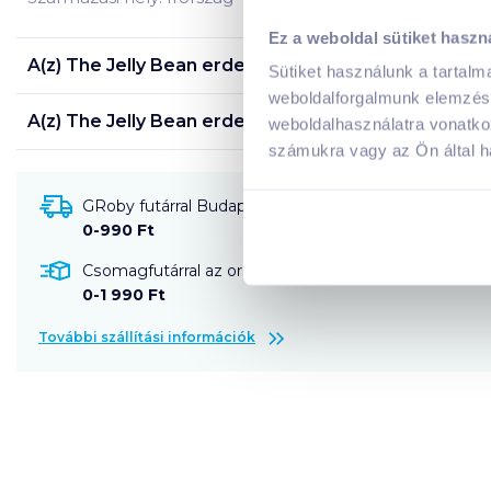
Ez a weboldal sütiket haszn
A(z)
The Jelly Bean erdei gyümölcsös cukorka 100
Sütiket használunk a tartal
weboldalforgalmunk elemzésé
A(z)
The Jelly Bean erdei gyümölcsös cukorka 100
weboldalhasználatra vonatko
számukra vagy az Ön által ha
GRoby futárral Budapestre és környékére szállítható
0-990 Ft
Csomagfutárral az ország egész területére szállítható
0-1 990 Ft
További szállítási információk