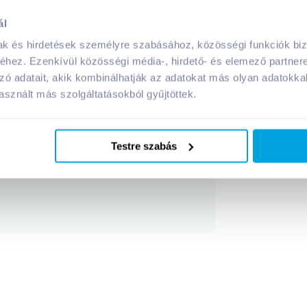
ál
 g gluténmentes, hengeres
termék összetevői:
mak és hirdetések személyre szabásához, közösségi funkciók biz
hez. Ezenkívül közösségi média-, hirdető- és elemező partner
 g gluténmentes, hengeres
termék tápanyagai:
zó adatait, akik kombinálhatják az adatokat más olyan adatokka
sznált más szolgáltatásokból gyűjtöttek.
Megosztás
Testre szabás
!