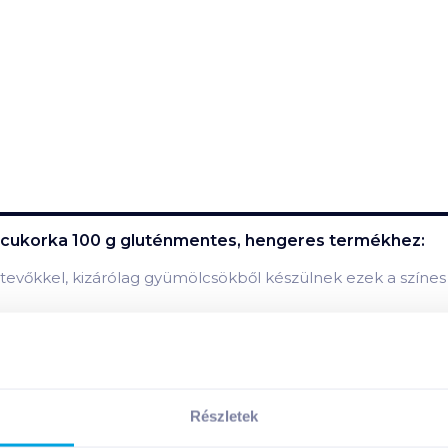
 cukorka 100 g gluténmentes, hengeres
termékhez:
vőkkel, kizárólag gyümölcsökből készülnek ezek a színes b
omákat, glutén- és zselatinmentes! Olyan üzemben készül
Részletek