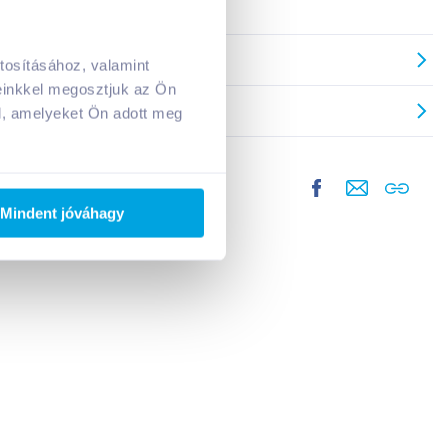
A kosarad jelenleg üres.
Adj hozzá termékeket!
tosításához, valamint
einkkel megosztjuk az Ön
l, amelyeket Ön adott meg
Mindent jóváhagy