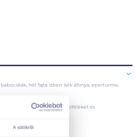
abocskák, hét fajta ízben: kék áfonya, eperturmix,
, ahol nem használnak mogyoróféléket és
A sütikről