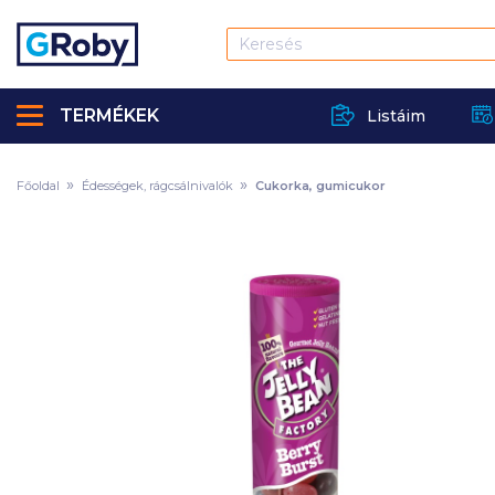
TERMÉKEK
Listáim
Főoldal
Édességek, rágcsálnivalók
Cukorka, gumicukor