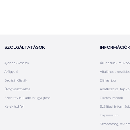
SZOLGÁLTATÁSOK
INFORMÁCIÓ
Ajándékkosarak
Áruházunk működ
Árfigyelő
Általános szerződési
Bevásárlólisták
Elállási jog
Üvegvisszaváltás
Adatkezelési tájéko
Szelektív hulladékok gyűjtése
Fizetési módok
Kerekítsd fel!
Szállítási informáci
Impresszum
Szavatosság, rekla