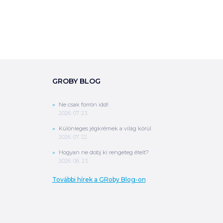
GROBY BLOG
Ne csak forrón idd!
2026. 07. 23.
Különleges jégkrémek a világ körül
2026. 07. 22.
Hogyan ne dobj ki rengeteg ételt?
0
Ft
2026. 06. 23.
ÖSSZESEN
További hírek a GRoby Blog-on
A végösszeg a szállítás költségét, illetve
MPL szállítás esetén a csomagolási
költséget nem tartalmazza.
További
információ