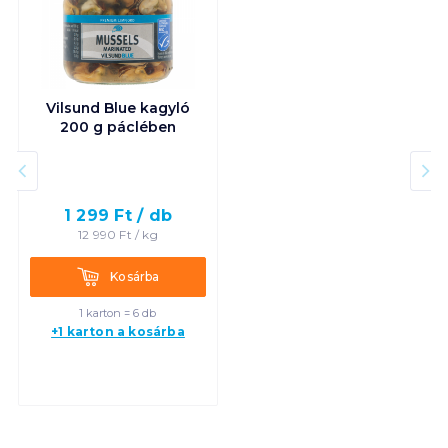
Vilsund Blue kagyló
200 g páclében
1 299
Ft /
db
12 990
Ft /
kg
Kosárba
Kosárba
1 karton = 6 db
+1 karton a kosárba