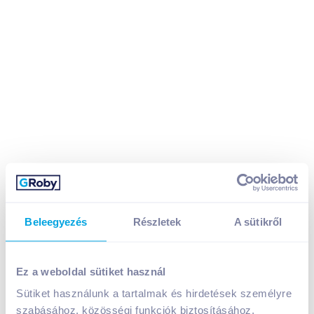
Beleegyezés
Részletek
A sütikről
Ez a weboldal sütiket használ
Vilsund Blue kagyló 200 g katalán szószban
Sütiket használunk a tartalmak és hirdetések személyre
A termék jelenleg nem elérhető
szabásához, közösségi funkciók biztosításához,