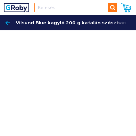
Keresés
Vilsund Blue kagyló 200 g katalán szószban
Keres