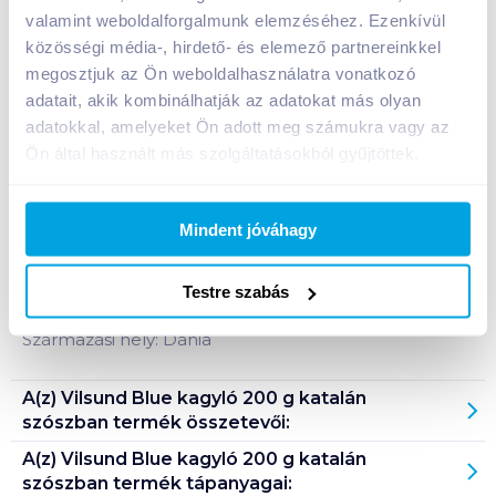
valamint weboldalforgalmunk elemzéséhez. Ezenkívül
közösségi média-, hirdető- és elemező partnereinkkel
Bevásárlólistához adom
Értesíts, ha olcsóbb!
megosztjuk az Ön weboldalhasználatra vonatkozó
adatait, akik kombinálhatják az adatokat más olyan
adatokkal, amelyeket Ön adott meg számukra vagy az
Termékleírás a(z)
Vilsund Blue kagyló 200 g
Ön által használt más szolgáltatásokból gyűjtöttek.
katalán szószban
termékhez:
Kagyló katalán szószban.
Mindent jóváhagy
Tárolási információ: tárolása 1-8°C között. Felnyitás
után hűtőben tárolandó és három napon belül
Testre szabás
elfogyasztandó!
Származási hely: Dánia
A(z)
Vilsund Blue kagyló 200 g katalán
szószban
termék összetevői:
A(z)
Vilsund Blue kagyló 200 g katalán
szószban
termék tápanyagai: