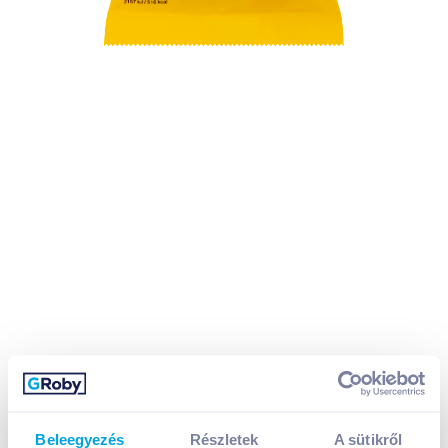
Beleegyezés
Részletek
A sütikről