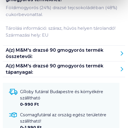
Földimogyorós (24%) drazsé tejcsokoládéban (48%)
cukorbevonattal.
Tárolási információ: száraz, hűvös helyen tárolandó!
Származási hely: EU
A(z)
M&M's drazsé 90 gmogyorós
termék
összetevői:
A(z)
M&M's drazsé 90 gmogyorós
termék
tápanyagai:
GRoby futárral Budapestre és környékére
szállítható
0-990 Ft
Csomagfutárral az ország egész területére
szállítható!
0-1 990 Ft