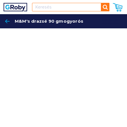
Keresés
M&M's drazsé 90 gmogyorós
Keres