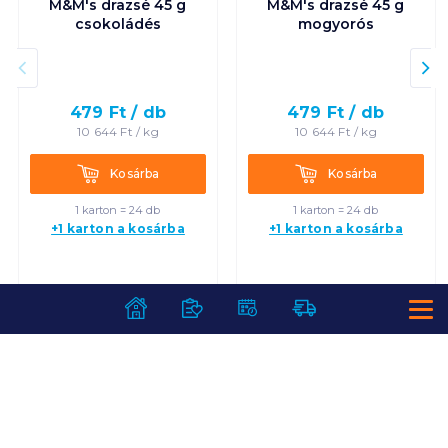
M&M's drazsé 45 g
M&M's drazsé 45 g
csokoládés
mogyorós
479
Ft /
db
479
Ft /
db
10 644
Ft /
kg
10 644
Ft /
kg
Kosárba
Kosárba
Kosárba
Kosárba
1 karton = 24 db
1 karton = 24 db
+1 karton a kosárba
+1 karton a kosárba
SZOLGÁLTATÁSOK
Ajándékkosarak