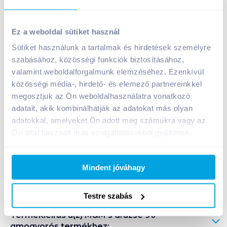
M&M's drazsé 90 gmogyorós
Ez a weboldal sütiket használ
799
Ft /
db
Sütiket használunk a tartalmak és hirdetések személyre
Egységár:
8 878
Ft /
kg
szabásához, közösségi funkciók biztosításához,
Nettó eladási ár:
629
Ft /
db
(
27
% áfa)
valamint weboldalforgalmunk elemzéséhez. Ezenkívül
közösségi média-, hirdető- és elemező partnereinkkel
Kosárba
megosztjuk az Ön weboldalhasználatra vonatkozó
Kosárba
adatait, akik kombinálhatják az adatokat más olyan
adatokkal, amelyeket Ön adott meg számukra vagy az
Ön által használt más szolgáltatásokból gyűjtöttek.
A termék megszűnt
Mindent jóváhagy
Bevásárlólistához adom
Értesíts, ha olcsóbb!
Testre szabás
Termékleírás a(z)
M&M's drazsé 90
gmogyorós
termékhez: