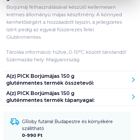
Borjúmáj felhasználásával készülő kellemesen
krémes állományú májas készítmény. A könnyed
kenhetőségért a hozzáadott tejszín, a jellegzetes
ízért pedig az egyedi fűszerezés felel.
Gluténmentes.
Tárolási információ: hűtve, 0-10°C között tárolandó!
Származási hely: Magyarország
A(z)
PICK Borjúmájas 150 g
gluténmentes
termék összetevői:
A(z)
PICK Borjúmájas 150 g
gluténmentes
termék tápanyagai:
GRoby futárral Budapestre és környékére
szállítható
0-990 Ft