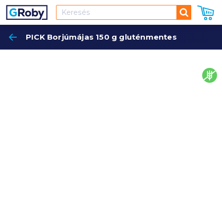
Keresés
PICK Borjúmájas 150 g gluténmentes
Keres
glut