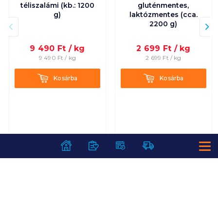
téliszalámi (kb.: 1200
gluténmentes,
g)
laktózmentes (cca.
2200 g)
9 490
Ft /
kg
2 699
Ft /
kg
9 490
Ft /
kg
2 699
Ft /
kg
Kosárba
Kosárba
Kosárba
Kosárba
SZOLGÁLTATÁSOK
Ajándékkosarak