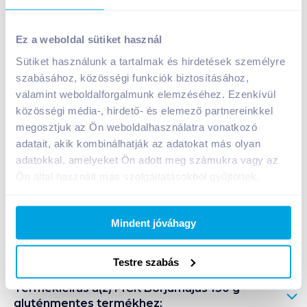
PICK Borjúmájas 150 g gluténmentes
Ez a weboldal sütiket használ
699
Ft /
db
Sütiket használunk a tartalmak és hirdetések személyre
Egységár:
4 660
Ft /
kg
szabásához, közösségi funkciók biztosításához,
Nettó eladási ár:
550
Ft /
db
(
27
% áfa)
valamint weboldalforgalmunk elemzéséhez. Ezenkívül
közösségi média-, hirdető- és elemező partnereinkkel
Kosárba
megosztjuk az Ön weboldalhasználatra vonatkozó
Kosárba
adatait, akik kombinálhatják az adatokat más olyan
adatokkal, amelyeket Ön adott meg számukra vagy az
1 karton = 10 db
Ön által használt más szolgáltatásokból gyűjtöttek.
+1 karton a kosárba
Mindent jóváhagy
Bevásárlólistához adom
Értesíts, ha olcsóbb!
Testre szabás
Termékleírás a(z)
PICK Borjúmájas 150 g
gluténmentes
termékhez: