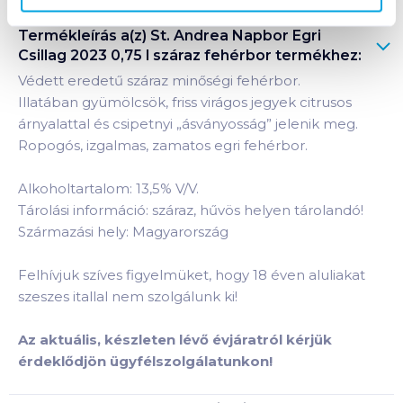
Termékleírás a(z)
St. Andrea Napbor Egri
Csillag 2023 0,75 l száraz fehérbor
termékhez:
Védett eredetű száraz minőségi fehérbor.
Illatában gyümölcsök, friss virágos jegyek citrusos
árnyalattal és csipetnyi „ásványosság” jelenik meg.
Ropogós, izgalmas, zamatos egri fehérbor.
Alkoholtartalom: 13,5% V/V.
Tárolási információ: száraz, hűvös helyen tárolandó!
Származási hely: Magyarország
Felhívjuk szíves figyelmüket, hogy 18 éven aluliakat
szeszes itallal nem szolgálunk ki!
Az aktuális, készleten lévő évjáratról kérjük
érdeklődjön ügyfélszolgálatunkon!