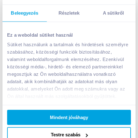
Beleegyezés
Részletek
A sütikről
St. Andrea Napbor Egri Csillag 2023 0,75 l száraz
fehérbor
Ez a weboldal sütiket használ
3 999
Ft /
db
Sütiket használunk a tartalmak és hirdetések személyre
Egységár:
5 332
Ft /
liter
szabásához, közösségi funkciók biztosításához,
Nettó eladási ár:
3 149
Ft /
db
(
27
% áfa)
valamint weboldalforgalmunk elemzéséhez. Ezenkívül
közösségi média-, hirdető- és elemező partnereinkkel
megosztjuk az Ön weboldalhasználatra vonatkozó
Kosárba
Kosárba
adatait, akik kombinálhatják az adatokat más olyan
adatokkal, amelyeket Ön adott meg számukra vagy az
Ön által használt más szolgáltatásokból gyűjtöttek.
A termék megszűnt
Mindent jóváhagy
Bevásárlólistához adom
Értesíts, ha olcsóbb!
Testre szabás