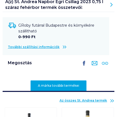
A(z)
St. Andrea Napbor Egri Csillag 2023 0,75 l
száraz fehérbor
termék összetevői:
GRoby futárral Budapestre és környékére
szállítható
0-990 Ft
További szállítási információk
Megosztás
A márka további termékei
Az összes
St. Andrea
termék