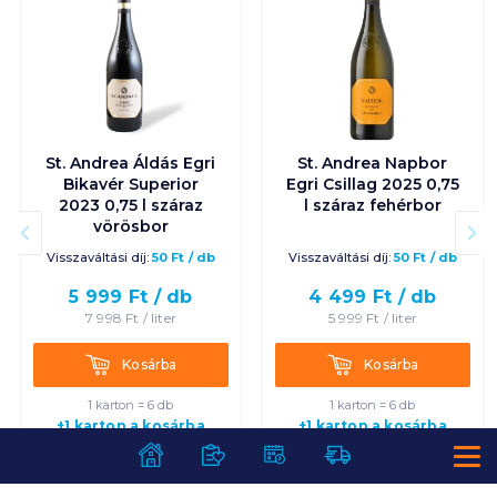
St. Andrea Áldás Egri
St. Andrea Napbor
Bikavér Superior
Egri Csillag 2025 0,75
2023 0,75 l száraz
l száraz fehérbor
vörösbor
Visszaváltási díj:
50
Ft
/
db
Visszaváltási díj:
50
Ft
/
db
5 999
Ft /
db
4 499
Ft /
db
7 998
Ft /
liter
5 999
Ft /
liter
Kosárba
Kosárba
Kosárba
Kosárba
1 karton = 6 db
1 karton = 6 db
+1 karton a kosárba
+1 karton a kosárba