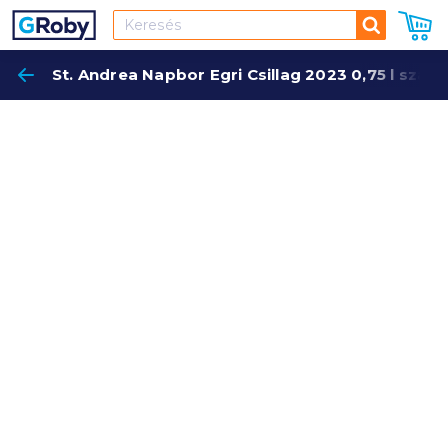
Keresés
St. Andrea Napbor Egri Csillag 2023 0,75 l szár
Keres