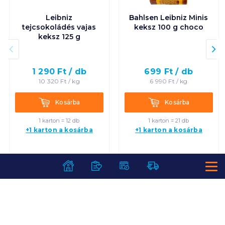
Leibniz
Bahlsen Leibniz Minis
tejcsokoládés vajas
keksz 100 g choco
keksz 125 g
1 290
Ft /
db
699
Ft /
db
10 320
Ft /
kg
6 990
Ft /
kg
Kosárba
Kosárba
Kosárba
Kosárba
1 karton = 12 db
1 karton = 21 db
+1 karton a kosárba
+1 karton a kosárba
SZOLGÁLTATÁSOK