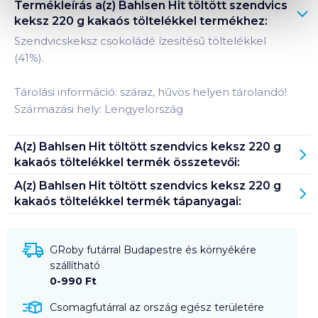
Termékleírás a(z)
Bahlsen Hit töltött szendvics
keksz 220 g kakaós töltelékkel
termékhez:
Szendvicskeksz csokoládé ízesítésű töltelékkel
(41%).
Tárolási információ: száraz, hűvös helyen tárolandó!
Származási hely: Lengyelország
A(z)
Bahlsen Hit töltött szendvics keksz 220 g
kakaós töltelékkel
termék összetevői:
A(z)
Bahlsen Hit töltött szendvics keksz 220 g
kakaós töltelékkel
termék tápanyagai:
GRoby futárral Budapestre és környékére
szállítható
0-990 Ft
Csomagfutárral az ország egész területére