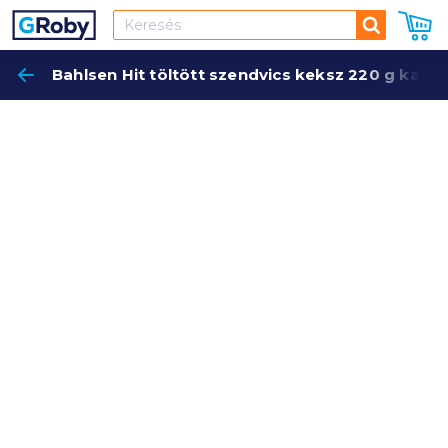
Keresés
Bahlsen Hit töltött szendvics keksz 220 g kakaó
Keres