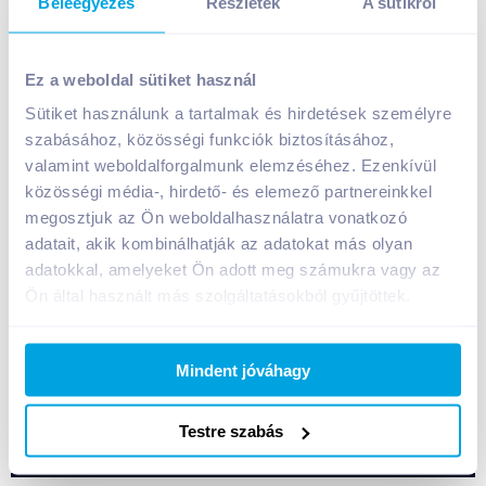
Beleegyezés
Részletek
A sütikről
Bahlsen Hit töltött szendvics keksz 220 g kakaós
töltelékkel
Ez a weboldal sütiket használ
999
Ft /
db
Sütiket használunk a tartalmak és hirdetések személyre
szabásához, közösségi funkciók biztosításához,
Egységár:
4 541
Ft /
kg
Nettó eladási ár:
787
Ft /
db
(
27
% áfa)
valamint weboldalforgalmunk elemzéséhez. Ezenkívül
közösségi média-, hirdető- és elemező partnereinkkel
megosztjuk az Ön weboldalhasználatra vonatkozó
Kosárba
Kosárba
adatait, akik kombinálhatják az adatokat más olyan
adatokkal, amelyeket Ön adott meg számukra vagy az
Ön által használt más szolgáltatásokból gyűjtöttek.
1 karton = 24 db
+1 karton a kosárba
Mindent jóváhagy
Bevásárlólistához adom
Értesíts, ha olcsóbb!
Testre szabás