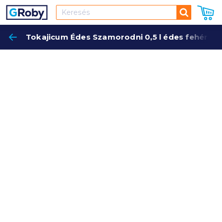
Keresés
Tokajicum Édes Szamorodni 0,5 l édes fehérbo
Keres