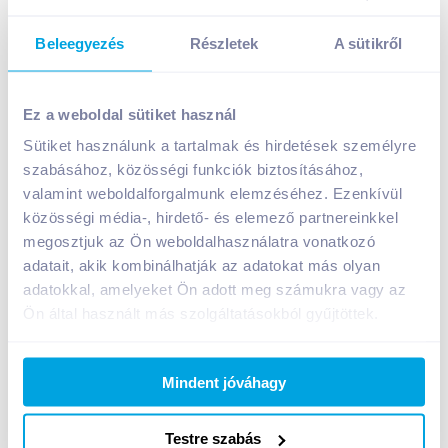
Beleegyezés
Részletek
A sütikről
Tokajicum Édes Szamorodni 0,5 l édes fehérbor
1 599
Ft /
db
Ez a weboldal sütiket használ
Egységár:
3 198
Ft /
liter
Sütiket használunk a tartalmak és hirdetések személyre
Nettó eladási ár:
1 259
Ft /
db
(
27
% áfa)
szabásához, közösségi funkciók biztosításához,
valamint weboldalforgalmunk elemzéséhez. Ezenkívül
közösségi média-, hirdető- és elemező partnereinkkel
Kosárba
Kosárba
megosztjuk az Ön weboldalhasználatra vonatkozó
adatait, akik kombinálhatják az adatokat más olyan
adatokkal, amelyeket Ön adott meg számukra vagy az
A termék jelenleg nem elérhető
Ön által használt más szolgáltatásokból gyűjtöttek.
Mindent jóváhagy
Bevásárlólistához adom
Értesíts, ha olcsóbb!
Testre szabás