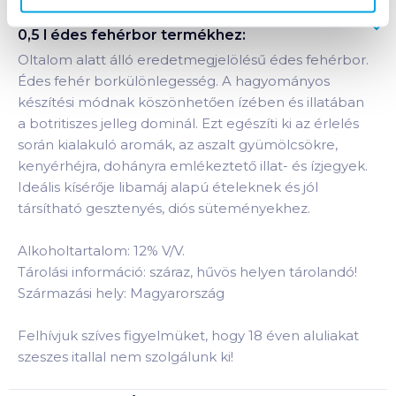
Termékleírás a(z)
Tokajicum Édes Szamorodni
0,5 l édes fehérbor
termékhez:
Oltalom alatt álló eredetmegjelölésű édes fehérbor.
Édes fehér borkülönlegesség. A hagyományos
készítési módnak köszönhetően ízében és illatában
a botritiszes jelleg dominál. Ezt egészíti ki az érlelés
során kialakuló aromák, az aszalt gyümölcsökre,
kenyérhéjra, dohányra emlékeztető illat- és ízjegyek.
Ideális kísérője libamáj alapú ételeknek és jól
társítható gesztenyés, diós süteményekhez.
Alkoholtartalom: 12% V/V.
Tárolási információ: száraz, hűvös helyen tárolandó!
Származási hely: Magyarország
Felhívjuk szíves figyelmüket, hogy 18 éven aluliakat
szeszes itallal nem szolgálunk ki!