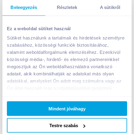
Beleegyezés
Részletek
A sütikről
Ez a weboldal sütiket használ
Sütiket használunk a tartalmak és hirdetések személyre
szabásához, közösségi funkciók biztosításához,
Foodbox penne carbonara 330 g
valamint weboldalforgalmunk elemzéséhez. Ezenkívül
A termék jelenleg nem elérhető
közösségi média-, hirdető- és elemező partnereinkkel
megosztjuk az Ön weboldalhasználatra vonatkozó
adatait, akik kombinálhatják az adatokat más olyan
adatokkal, amelyeket Ön adott meg számukra vagy az
Bevásárlólistához adom
Értesíts, ha olcsóbb!
Ön által használt más szolgáltatásokból gyűjtöttek.
Termékleírás a(z)
Foodbox penne carbonara
Mindent jóváhagy
330 g
termékhez:
Penne carbonara. Hozzáadott tartósítószert nem
Testre szabás
tartalmaz.