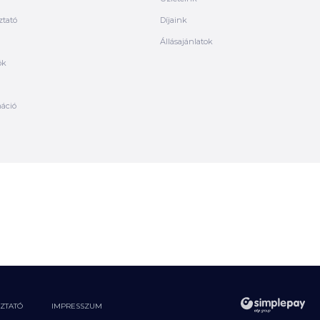
ztató
Díjaink
Állásajánlatok
ók
máció
OZTATÓ
IMPRESSZUM