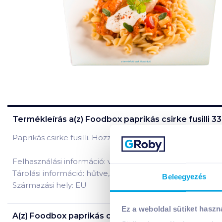
Termékleírás a(z)
Foodbox paprikás csirke fusilli 3
Paprikás csirke fusilli. Hozzáadott tartósítószert nem tar
Felhasználási információ: vegye ki az ételt és szúrja ki
Tárolási információ: hűtve, 0-5°C, tárolandó!
Beleegyezés
Származási hely: EU
Ez a weboldal sütiket haszn
A(z)
Foodbox paprikás csirke fusilli 330 g
termék ös