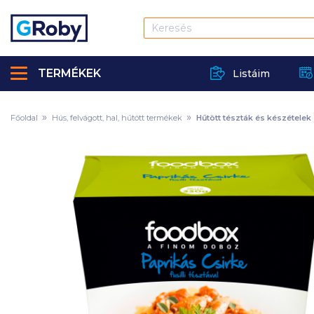
TERMÉKEK
Listáim
Főoldal
Hús, felvágott, hal, hűtött termékek
Hűtött tészták és készételek