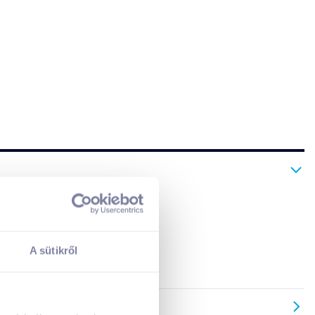
ben 750 W fokozaton.
A sütikről