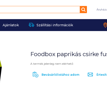
Keresés
Áruház
Ajánlatok
Szállítási információk
Foodbox paprikás csirke fus
A termék jelenleg nem elérhető
Bevásárlólistához adom
Értesít