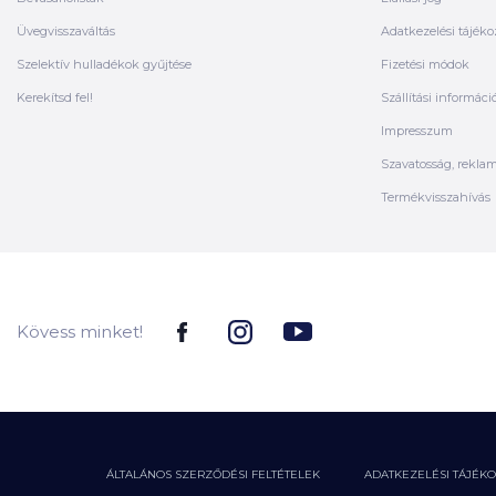
Üvegvisszaváltás
Adatkezelési tájéko
Szelektív hulladékok gyűjtése
Fizetési módok
Kerekítsd fel!
Szállítási informáci
Impresszum
Szavatosság, rekla
Termékvisszahívás
Kövess minket!
ÁLTALÁNOS SZERZŐDÉSI FELTÉTELEK
ADATKEZELÉSI TÁJÉK