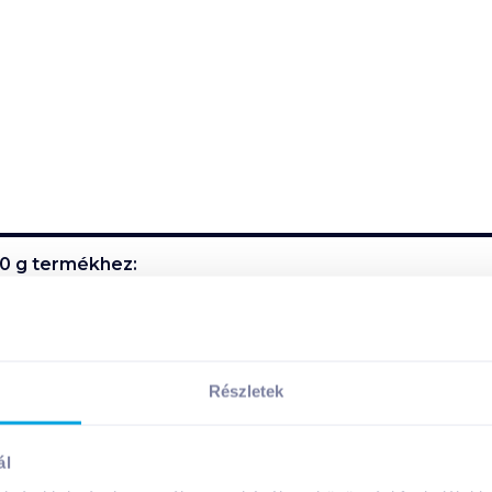
30 g
termékhez:
talmaz.
 a fedőfóliát. 2 percig melegítse az ételt mikrohullámú sütő
Részletek
ál
szetevői: