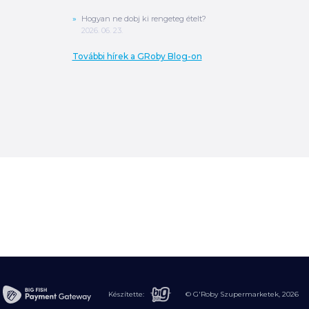
Hogyan ne dobj ki rengeteg ételt?
2026. 06. 23.
További hírek a GRoby Blog-on
0
Ft
ÖSSZESEN
A végösszeg a szállítás költségét, illetve
MPL szállítás esetén a csomagolási
költséget nem tartalmazza.
További
információ
MEGRENDELÉS
Készítette:
© G'Roby Szupermarketek,
2026