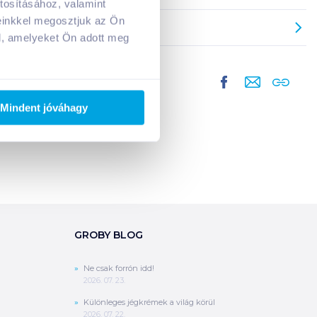
tosításához, valamint
A kosarad jelenleg üres.
einkkel megosztjuk az Ön
Adj hozzá termékeket!
l, amelyeket Ön adott meg
Mindent jóváhagy
GROBY BLOG
Ne csak forrón idd!
2026. 07. 23.
Különleges jégkrémek a világ körül
2026. 07. 22.