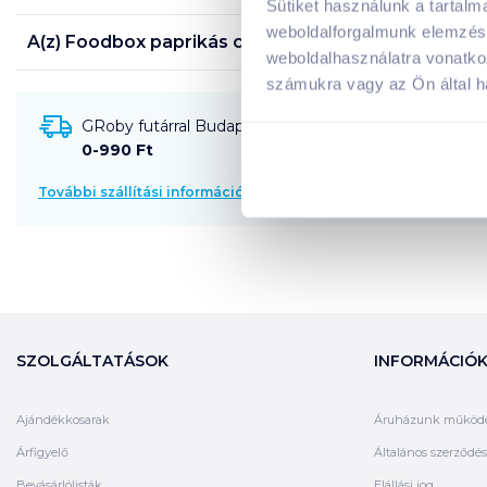
Sütiket használunk a tartal
weboldalforgalmunk elemzésé
A(z)
Foodbox paprikás csirke fusilli 330 g
termék tá
weboldalhasználatra vonatko
számukra vagy az Ön által ha
GRoby futárral Budapestre és környékére szállítható
0-990 Ft
További szállítási információk
SZOLGÁLTATÁSOK
INFORMÁCIÓ
Ajándékkosarak
Áruházunk működ
Árfigyelő
Általános szerződési
Bevásárlólisták
Elállási jog