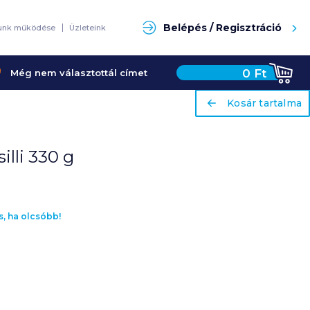
Keresés
Belépés / Regisztráció
unk működése
Üzleteink
0
Ft
Még nem választottál címet
ariaLabel
ariaLabel
Kosár tartalma
Kosár tartalma
illi 330 g
s, ha olcsóbb!