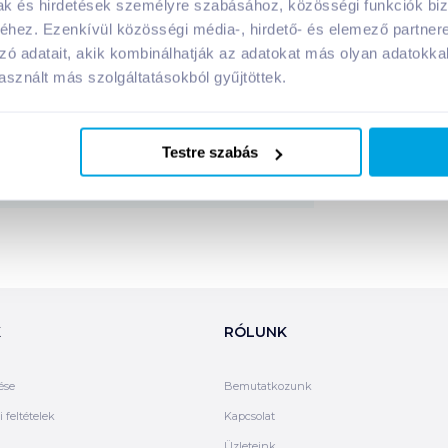
mak és hirdetések személyre szabásához, közösségi funkciók biz
hez. Ezenkívül közösségi média-, hirdető- és elemező partner
panyagai:
zó adatait, akik kombinálhatják az adatokat más olyan adatokka
sznált más szolgáltatásokból gyűjtöttek.
Megosztás
Testre szabás
K
RÓLUNK
ése
Bemutatkozunk
 feltételek
Kapcsolat
Üzleteink