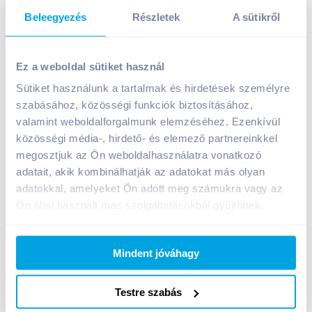
Beleegyezés
Részletek
A sütikről
Ez a weboldal sütiket használ
Sütiket használunk a tartalmak és hirdetések személyre
szabásához, közösségi funkciók biztosításához,
Foodbox székelykáposzta csirkemellel 330 g
valamint weboldalforgalmunk elemzéséhez. Ezenkívül
A termék jelenleg nem elérhető
közösségi média-, hirdető- és elemező partnereinkkel
megosztjuk az Ön weboldalhasználatra vonatkozó
adatait, akik kombinálhatják az adatokat más olyan
adatokkal, amelyeket Ön adott meg számukra vagy az
Bevásárlólistához adom
Értesíts, ha olcsóbb!
Ön által használt más szolgáltatásokból gyűjtöttek.
Termékleírás a(z)
Foodbox székelykáposzta
Mindent jóváhagy
csirkemellel 330 g
termékhez:
Székelykáposzta csirkemellel. Hozzáadott
Testre szabás
tartósítószert nem tartalmaz.