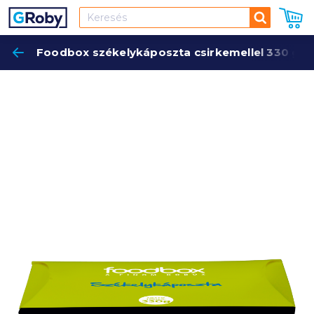
Keresés
Foodbox székelykáposzta csirkemellel 330 g
Keres