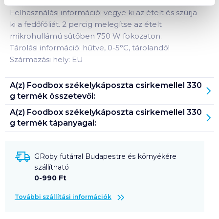
Felhasználási információ: vegye ki az ételt és szúrja
ki a fedőfóliát. 2 percig melegítse az ételt
mikrohullámú sütőben 750 W fokozaton.
Tárolási információ: hűtve, 0-5°C, tárolandó!
Származási hely: EU
A(z)
Foodbox székelykáposzta csirkemellel 330
g
termék összetevői:
A(z)
Foodbox székelykáposzta csirkemellel 330
g
termék tápanyagai:
GRoby futárral Budapestre és környékére
szállítható
0-990 Ft
További szállítási információk