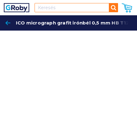
Keresés
ICO micrograph grafit irónbél 0,5 mm HB T12
Keres