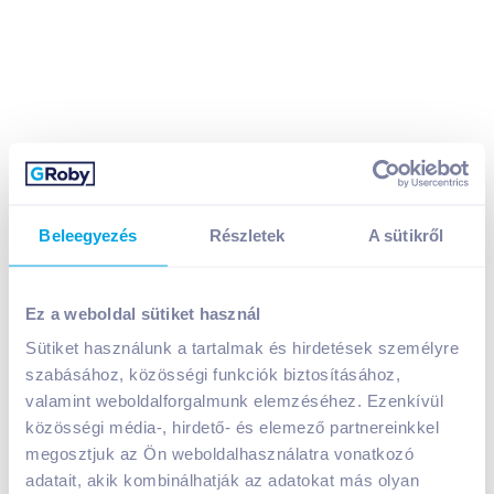
Beleegyezés
Részletek
A sütikről
Ez a weboldal sütiket használ
ICO micrograph grafit irónbél 0,5 mm HB T12
Sütiket használunk a tartalmak és hirdetések személyre
szabásához, közösségi funkciók biztosításához,
A termék jelenleg nem elérhető
valamint weboldalforgalmunk elemzéséhez. Ezenkívül
közösségi média-, hirdető- és elemező partnereinkkel
megosztjuk az Ön weboldalhasználatra vonatkozó
Bevásárlólistához adom
Értesíts, ha olcsóbb!
adatait, akik kombinálhatják az adatokat más olyan