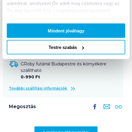
adatokkal, amelyeket Ön adott meg számukra vagy az
Ön által használt más szolgáltatásokból gyűjtöttek.
Termékleírás a(z)
ICO micrograph grafit irónbél
0,5 mm HB T12
termékhez:
HB 0,5 mm vastagságú grafitbél. Nagy
Mindent jóváhagy
törésszilárdság. 12 szál/ doboz.
Testre szabás
GRoby futárral Budapestre és környékére
szállítható
0-990 Ft
További szállítási információk
Megosztás