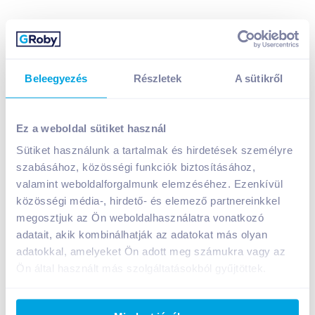
Beleegyezés
Részletek
A sütikről
Chio Pom - Bär burgonyasnack 50 g original
499
Ft /
db
Ez a weboldal sütiket használ
Egységár:
9 980
Ft /
kg
Sütiket használunk a tartalmak és hirdetések személyre
Nettó eladási ár:
423
Ft /
db
(
18
% áfa)
szabásához, közösségi funkciók biztosításához,
valamint weboldalforgalmunk elemzéséhez. Ezenkívül
Kosárba
közösségi média-, hirdető- és elemező partnereinkkel
Kosárba
megosztjuk az Ön weboldalhasználatra vonatkozó
adatait, akik kombinálhatják az adatokat más olyan
1 karton = 18 db
adatokkal, amelyeket Ön adott meg számukra vagy az
+1 karton a kosárba
Ön által használt más szolgáltatásokból gyűjtöttek.
Bevásárlólistához adom
Értesíts, ha olcsóbb!