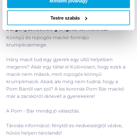
Mindent jóváhagy
Testre szabás
Termékleírás a(z)
Chio Pom - Bär
burgonyasnack 50 g original
termékhez:
Könnyű és ropogós mackó-formájú
krumplicsemege.
Hány macit tud egy gyerek egy ültő helyében
megenni? Akár egy tállal is! Különösen, hogy ezek a
macik nem mások, mint ropogós könnyű
krumplimacik. Akad, aki még nem tudná, hogy a
Pom Bärről van szó? A kis koronás Pom Bär mackó
már a zacskóról ránevet a gyerekekre!
A Pom - Bär mindig jó választás.
Tárolási információ: fénytől és nedvességtől védve,
hűvös helyen tárolandó!