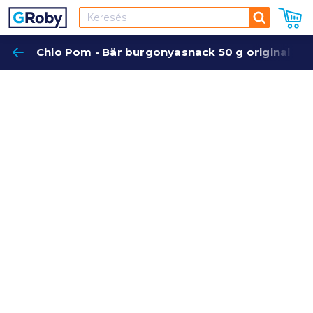
Keresés
Chio Pom - Bär burgonyasnack 50 g original
Keres