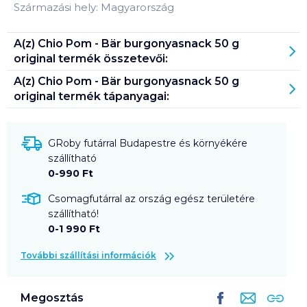
Származási hely: Magyarország
A(z)
Chio Pom - Bär burgonyasnack 50 g
original
termék összetevői:
A(z)
Chio Pom - Bär burgonyasnack 50 g
original
termék tápanyagai:
GRoby futárral Budapestre és környékére
szállítható
0-990 Ft
Csomagfutárral az ország egész területére
szállítható!
0-1 990 Ft
További szállítási információk
Megosztás