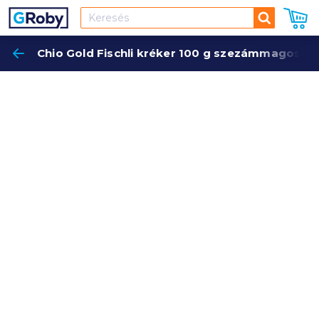
Keresés
Chio Gold Fischli kréker 100 g szezámmagos
Keres