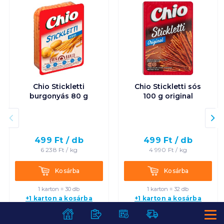
Chio Stickletti
Chio Stickletti sós
burgonyás 80 g
100 g original
499
Ft /
db
499
Ft /
db
6 238
Ft /
kg
4 990
Ft /
kg
Kosárba
Kosárba
Kosárba
Kosárba
1 karton = 30 db
1 karton = 32 db
+1 karton a kosárba
+1 karton a kosárba