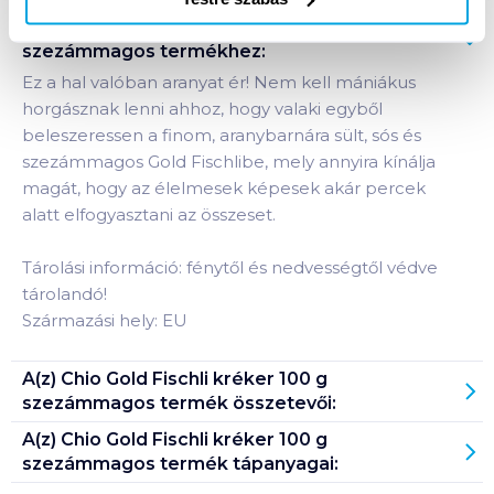
Termékleírás a(z)
Chio Gold Fischli kréker 100 g
szezámmagos
termékhez:
Ez a hal valóban aranyat ér! Nem kell mániákus
horgásznak lenni ahhoz, hogy valaki egyből
beleszeressen a finom, aranybarnára sült, sós és
szezámmagos Gold Fischlibe, mely annyira kínálja
magát, hogy az élelmesek képesek akár percek
alatt elfogyasztani az összeset.
Tárolási információ: fénytől és nedvességtől védve
tárolandó!
Származási hely: EU
A(z)
Chio Gold Fischli kréker 100 g
szezámmagos
termék összetevői:
A(z)
Chio Gold Fischli kréker 100 g
szezámmagos
termék tápanyagai: