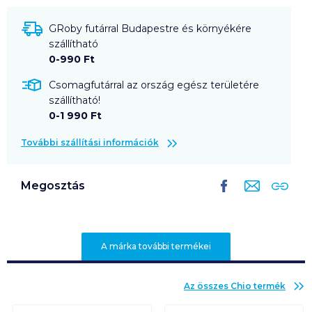
GRoby futárral Budapestre és környékére
szállítható
0-990 Ft
Csomagfutárral az ország egész területére
szállítható!
0-1 990 Ft
További szállítási információk
Megosztás
A márka további termékei
Az összes
Chio
termék