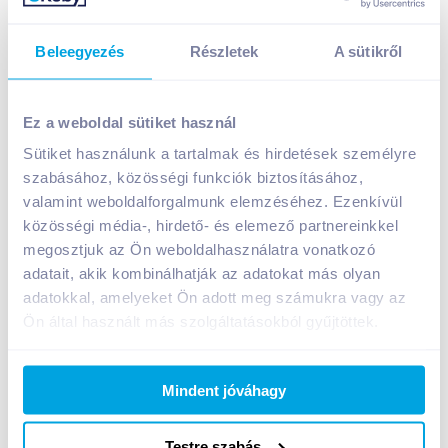
Beleegyezés
Részletek
A sütikről
Chio Gold Fischli kréker 100 g szezámmagos
649
Ft /
db
Ez a weboldal sütiket használ
Egységár:
6 490
Ft /
kg
Sütiket használunk a tartalmak és hirdetések személyre
Nettó eladási ár:
550
Ft /
db
(
18
% áfa)
szabásához, közösségi funkciók biztosításához,
valamint weboldalforgalmunk elemzéséhez. Ezenkívül
közösségi média-, hirdető- és elemező partnereinkkel
Kosárba
Kosárba
megosztjuk az Ön weboldalhasználatra vonatkozó
adatait, akik kombinálhatják az adatokat más olyan
adatokkal, amelyeket Ön adott meg számukra vagy az
A termék megszűnt
Ön által használt más szolgáltatásokból gyűjtöttek.
Mindent jóváhagy
Bevásárlólistához adom
Értesíts, ha olcsóbb!
Testre szabás